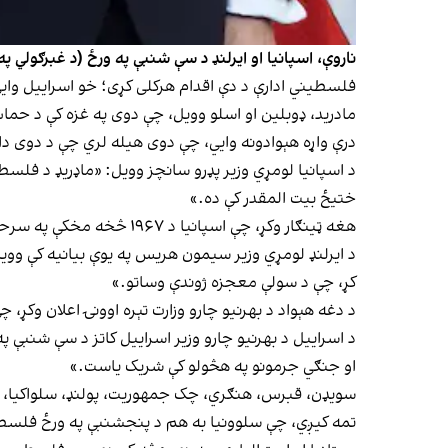
ناروې، اسپانیا او ایرلنډ د سې شنبې په ورځ (د غبرګولي 
فلسطیني ادارې د دې اقدام هرکلی کړی؛ خو اسراییل واي
مادرید، ډوبلین او اسلو وویل، چې دوی په غزه کې د حما
درې واړه هېوادونه وايي، چې دوی هیله لري چې د دوی دا پ
د اسپانیا لومړي وزیر پډرو سانچز وویل: «ماډریډ د فلسط
ختیځ بیت المقدر کې ده.»
هغه ټینګار وکړ، چې اسپانیا د ۱۹۶۷ څخه مخکې په سرحدونو کې هېڅ بدلون په رسمیت نه پیژني، مګر دا چې دواړو خواو پرې موافقه نه وي کړي.
د ایرلنډ لومړي وزیر سیمون هریس په یوې بیانیه کې ووی
کړ، چې د سولې معجزه ژوندې وساتو.»
د دغه هېواد د بهرنیو چارو وزارت تېره اوونۍ اعلان وکړ، 
د اسراییل د بهرنیو چارو وزیر اسراییل کاتز د سې شنبې
او جنګي جرمونو په هڅولو کې شریک یاست.»
سویډن، قبرس، هنګري، چک جمهوریت، پولنډ، سلواکیا، رو
تمه کیږي، چې سلوونیا به هم د پنجشنبې په ورځ فلسطین