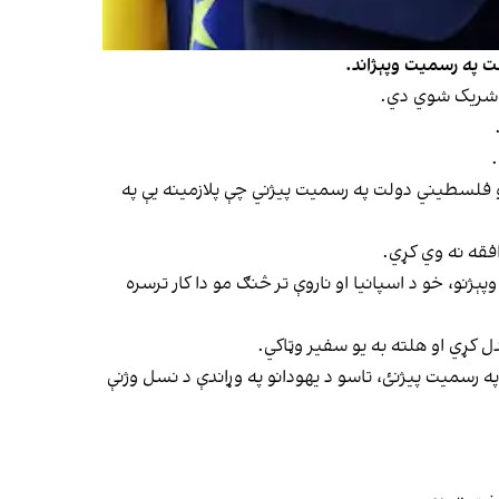
لت په رسمیت وپېژاند.
ې شریک شوي دي.
.
یو فلسطیني دولت په رسمیت پیژني چې پلازمینه یې په
و، خو د اسپانیا او ناروې تر څنګ مو دا کار ترسره
دل کړي او هلته به یو سفیر وټاکي.
ه رسمیت پیژنئ، تاسو د یهودانو په وړاندې د نسل وژنې