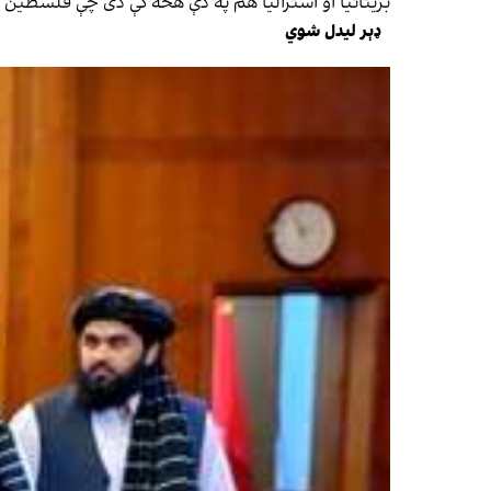
بریتانیا او استرالیا هم په دې هڅه کې دی چې فلسطین 
ډېر لیدل شوي