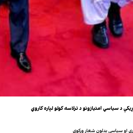
کې د سیاسي امتیازونو د ترلاسه کولو لپاره کاروي
ګړې او سیاسي بدلون شعار ورکوي