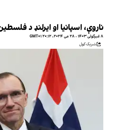
ناروې، اسپانیا او ایرلنډ د فلسطی
۸ غبرگولی ۱۴۰۳ - ۲۸ می ۲۰۲۴، ۲۰:۱۲ GMT+۱
شریک کول