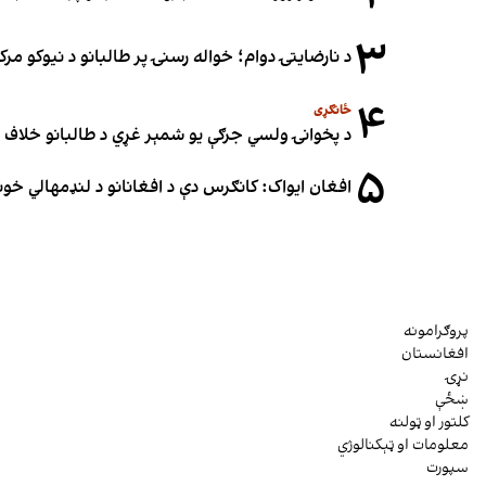
۳
د نارضایتۍ دوام؛ خواله رسنۍ پر طالبانو د نیوکو مرک
۴
ځانګړی
د پخوانۍ ولسي جرګې یو شمېر غړي د طالبانو خلاف ملا
۵
افغان ایواک: کانګرس دې د افغانانو د لنډمهالي خ
پروګرامونه
افغانستان
نړۍ
ښځې
کلتور او ټولنه
معلومات او ټېکنالوژي
سپورت