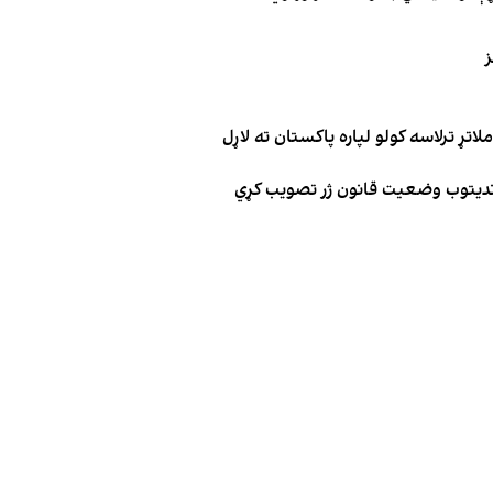
ز
تړ ترلاسه کولو لپاره پاکستان ته لاړل
وندیتوب وضعیت قانون ژر تصویب کړي