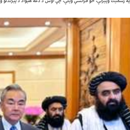
په رسمیت وپیژني، خو فرانسې ویلي، چې اوس د دغه هېواد د پېژندلو 