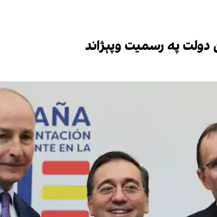
ن دولت په رسمیت وپېژاند