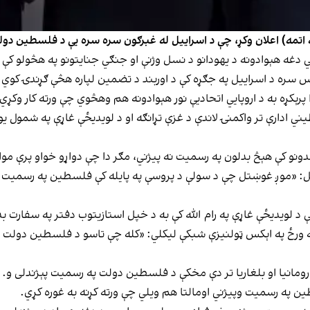
په اتمه) اعلان وکړ، چې د اسراییل له غبرګون سره سره یې د فلسطین دو
ي دغه هېوادونه د یهودانو د نسل وژنې او جنګي جنایتونو په هڅولو ک
س سره د اسراییل په جګړه کې د اوربند د تضمین لپاره هڅې ګړندۍ کوي.
رېکړه به د اروپایي اتحادیې نور هېوادونه هم وهڅوي چې ورته کار وکړي
یني ادارې تر واکمنۍ لاندې د غزې تړانګه او د لویدیځې غاړې په شمول 
ل: «موږ غوښتل چې د سولې د پروسې په پایله کې فلسطین په رسمیت وپېژن
چې د لویدیځې غاړې په رام الله کې به د خپل استازیتوب دفتر په سفارت ب
 په ورځ په اېکس ټولنیزې شبکې لیکلي: «کله چې تاسو د فلسطین دولت پ
مانیا او بلغاریا تر دې مخکې د فلسطین دولت په رسمیت پېژندلی و.
 په رسمیت وپیژني اومالتا هم ویلي چې ورته کړنه به غوره کړي.