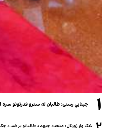
۱
چینایي رسنۍ: طالبان له سترو قدرتونو سره اړی
۲
لانګ وار ژورنال: متحده جبهه د طالبانو پر ضد د ج