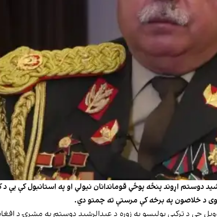
دوستم اړوند پنځه پوځي قوماندانان نیولي او په استانبول کې یې د کډوا
وی د خلاصون په برخه کې مرستې ته چمتو دي.
ویل چې د ترکیې پولیسو په زوره د عبدالرشید دوستم په مشرۍ د افغان