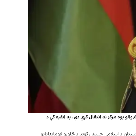
لو یوه مرکز ته انتقال کړي دي. په انقره کې د
ستان د اسلامي جنبش کوند د څلورو قوماندانانو