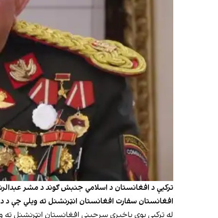
ترکیې د افغانستان د اسلامي جنبش ګوند د مشر عبدالرشید 
افغانستان سفارت افغانستان انټرنشنل ته ویلي چې د د
له ترکیې یوې باخبرې سرچینې افغانستان انټرنشنل ته و