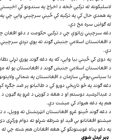
لاسلیکونه له ترکیې څخه د اخراج په سندونو کې اخیستي
په همدې حال کې په ترکيه کې ځينې سرچينې وايي چې په تر
له ګواښ سره مخ دي.
دغه سرچینې زیاتوي چې د ترکیې حکومت د دغو افغان چاروا
د افغانستان اسلامي جنبش ګوند ته یوې نږدې سرچینې وی
دي.
په دوی کې ځیني بیا وايي، که په دغه ګوند پورې تړلي نظ
د افغانستان اسلامي جنبش ګوند د افغانستان یو له مهمو سیاسي ګوندونو څخه دی، چې
دا سیاسي-پوځي سازمان د افغانستان په شمالي ولایتونو کې
دغه ګوند په څو تاریخي دورو کې د طالبانو پر ضد جګړه کړ
د عبدالرشید دوستم او د هغه د کورنۍ د غړو په ګډون د
هم په دغه هېواد کې مېشت دي.
د دغه ګوند ځینو غړو افغانستان انټرنشنل ته وویل، د تر
مېشتو افغانانو بې قید او شرطه شړلو ته دوام ورکړی دی
په دغو پناه غوښتونکو کې هغه افغانان هم شته چې له و
ډېر لیدل شوي