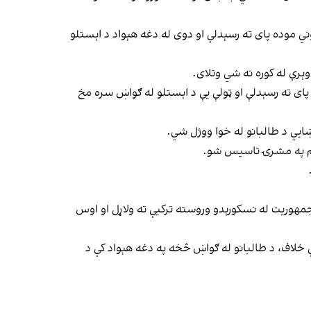
ي موده پای ته رسېدلې او دوی له دغه هېواد د اېستلو
ېرې له کوره نه شي وتلای.
ای ته رسېدلې او ټولې یې د اېستلو له ګواښ سره مخ
ښايي د طالبانو له خوا ووژل شي.
هوریت له نسکورېدو وروسته ترکیې ته ولاړل او اوس
 خلاف، د طالبانو له ګواښ څخه په دغه هېواد کې د