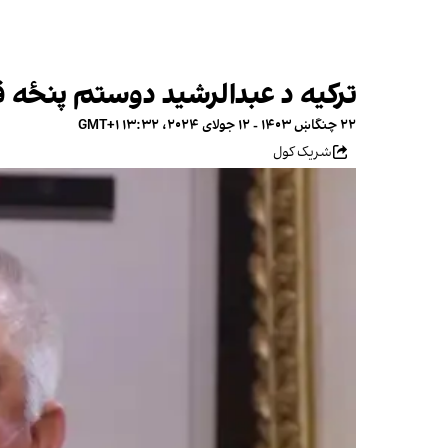
ترکيه د عبدالرشید دوستم پنځه ق
۲۲ چنگاښ ۱۴۰۳ - ۱۲ جولای ۲۰۲۴، ۱۳:۳۲ GMT+۱
شریک کول