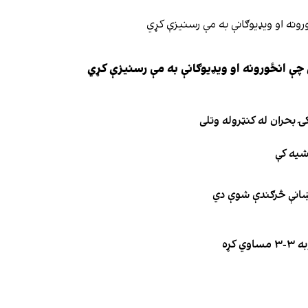
چې انځورونه او ویډیوګانې به مې رسنیزې کړي
ۍ بحران له کنټروله وتلی
اشیه کې
نښانې څرګندې شوې دي
کړه