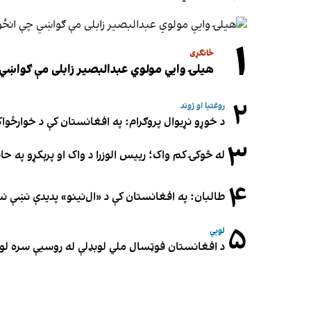
۱
ځانګړی
هیلۍ وایي مولوي عبدالبصیر زابلی مې ګواښي 
۲
روغتیا او ژوند
د خوړو نړیوال پروګرام: په افغانستان کې د خوارځواک
۳
له څوکۍ کم واک؛ رییس الوزرا د واک او پرېکړو په ح
۴
طالبان: په افغانستان کې د «ال‌نینو» پدیدې نښې 
۵
لوبې
د افغانستان فوټسال ملي لوبډلې له روسیې سره لوبه ۳-۳ مساوي 