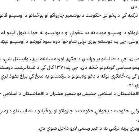
 دي.
کيه کې د پخواني حکومت د يوشمېر چارواکو او پوځيانو د اوسېدو قانون
کو د اوسېدو موده نه ده غځولې او د پولیسو له خوا د نیول کېدو له و
لي، چې په دوستم پورې تړلي شاوخوا دوه سوه کورنیو د اوسېدو نېټه پ
امیان، چې د طالبانو پر وړاندې د جګړې اوږده سابقه لري، واېستل شي، 
 په ۱۳۷۱ کال کې د عبدالرشید دوستم په مشرۍ تاسیس شو.
 په ځانګړې توګه د دغو ولایتونو د ترکمنانو په منځ کې پراخ نفوذ لري.
ې ده.
 افغانستان د اسلامي جنبش یو شمېر مشران د افغانستان د اسلامي جم
کیې حکومت د پخواني حکومت د چارواکو او پوځیانو د نه اېستلو د ژمنې
.
یزې پرته ترکیې ته د غیر رسمي لارو داخل شوي دي.