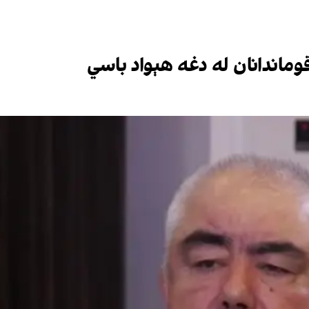
وماندانان له دغه هېواد باسي