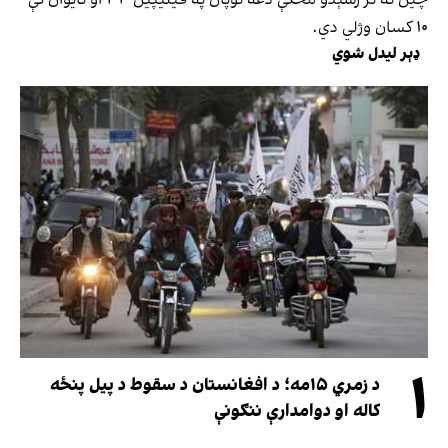
۱۰ کسان وژلي دي.
ډېر لیدل شوي
۱
د زمري ۱۵مه؛ د افغانستان د سقوط د پیل پنځه
کاله او دوامدارې ننګونې