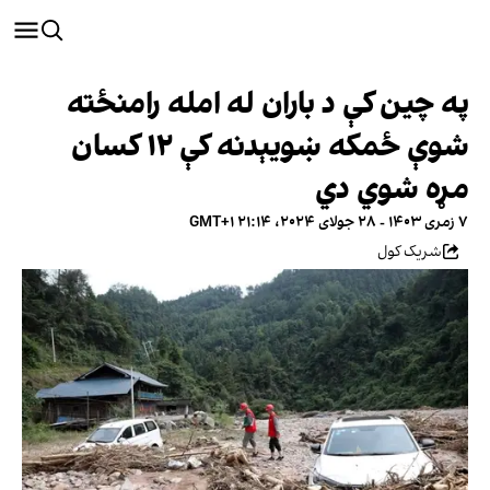
په چین کې د باران له امله رامنځته
شوې ځمکه ښویېدنه کې ۱۲ کسان
مړه شوي دي
۷ زمری ۱۴۰۳ - ۲۸ جولای ۲۰۲۴، ۲۱:۱۴ GMT+۱
شریک کول