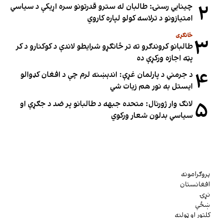
۲
چینایي رسنۍ: طالبان له سترو قدرتونو سره اړیکې د سیاسي
امتیازونو د ترلاسه کولو لپاره کاروي
ځانګړی
۳
طالبانو کروندګرو ته تر ځانګړو شرایطو لاندې د کوکنارو د کر
پټه اجازه ورکړې ده
۴
د جرمني د پارلمان غړې: اندېښنه لرم چې د افغان کډوالو
ایستل به نور هم زیات شي
۵
لانګ وار ژورنال: متحده جبهه د طالبانو پر ضد د جګړې او
سیاسي بدلون شعار ورکوي
پروګرامونه
افغانستان
نړۍ
ښځې
کلتور او ټولنه