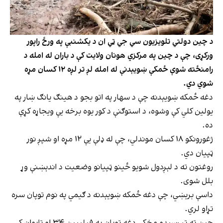
د چین دولتي تلویزیون سي جي ټي ان د یکشنبې په ورځ راپور
ورکړی، چې د چین په مرکزي هونان ولایت کې د باران له امله د
رامنځته شوې ځمکې ښویېدنې له امله لږ تر لږه ۱۲ کسان مړه
شوي دي.
دغه ځمکه ښویېدنه چې د سهار په اتو بجو د هینګ یانګ ښار په
یولین کلي کې وشوه، د استوګنې د کور یوه برخه یې ویجاړه کړې
ده.
ژغورونکو ١٨ کسان موندلي، چې له ډلې يې ١٢ مړه او شپږ نور
ټپيان دي.
روغتون ته د لېږدول شویو ځینو ټپیانو وضعیت د اندېښنې وړ
بلل شوی.
داسې بریښي، چې دغه ځمکه ښویېدنه د ګیمي په نوم توپان سره
تړاو لري.
چین ته تر رسېدو مخکې دغه توپان په فیلیپین ۳۴ او تایوان کې