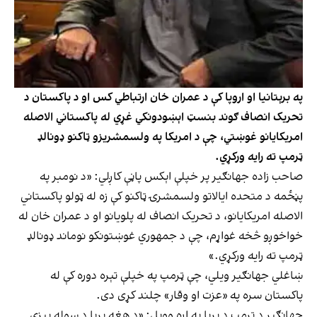
په برېتانیا او اروپا کې د عمران خان ارتباطي کس او د پاکستان د
تحریک انصاف ګوند بنسټ اېښودونکي غړي له پاکستاني الاصله
امریکایانو غوښتي، چې د امریکا په ولسمشریزو ټاکنو ډونالډ
ټرمپ ته رایه ورکړي.
صاحب زاده جهانګیر پر خپلې اېکس پاڼې کاږلي: «د نومبر په
پڼځمه د متحده ایالاتو ولسمشرۍ ټاکنو کې زه له ټولو پاکستاني
الاصله امریکایانو، د تحریک انصاف له پلویانو او د عمران خان له
خواخوږو څخه غواړم، چې د جمهوري غوښتونکو نوماند ډونالډ
ټرمپ ته رایه ورکړي.»
ښاغلي جهانګیر ویلي، چې ټرمپ په خپلې تېره دوره کې له
پاکستان سره په «عزت او وقار» چلند کړی دی.
جهانګیر د ټرمپ د بریا په اړه وویل: «د هغه بریا د سوله ییزې