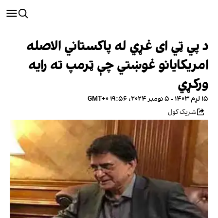
د پي ټي ای غړي له پاکستاني الاصله
امریکایانو غوښتي چې ټرمپ ته رایه
ورکړي
۱۵ لړم ۱۴۰۳ - ۵ نومبر ۲۰۲۴، ۱۹:۵۶ GMT+۰
شریک کول