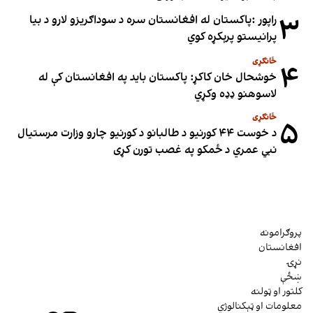
۳
راپور :پاکستان له افغانستان سره د سوداګریزو لارو د بیا
پرانیستو پرېکړه کوي
ځانګړی
۴
خوشحال خان کاکړ: پاکستان بايد په افغانستان کې له
لاسوهنو ډډه وکړي
ځانګړی
۵
د خوست ۴۴ کورنیو د طالبانو د کورنیو چارو وزارت مرستیال
نبي عمري د ځمکو په غصب تورن کړی
پروګرامونه
افغانستان
نړۍ
ښځې
کلتور او ټولنه
معلومات او ټېکنالوژي