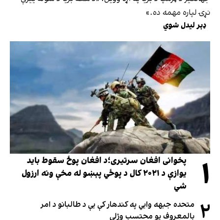
نړۍ لپاره مهمه ده.»
ډېر لیدل شوي
۱
پخوانی افغان سرتیری؛د افغان پوځ سقوط باید
یوازې د ۲۰۲۱ کال د پوځي پېښو له مخې ونه ارزول
شي
۲
متحده جبهه وايي په کندهار کې یې د طالبانو د امر
بالمعروف یو محتسب وژلی