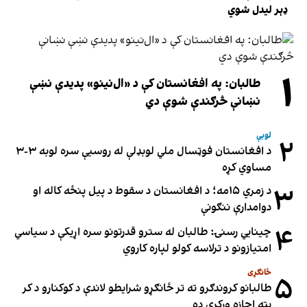
ډېر لیدل شوي
۱
طالبان: په افغانستان کې د «ال‌نینو» پدیدې نښې
نښانې څرګندې شوې دي
لوبې
۲
د افغانستان فوټسال ملي لوبډلې له روسیې سره لوبه ۳-۳
مساوي کړه
۳
د زمري ۱۵مه؛ د افغانستان د سقوط د پیل پنځه کاله او
دوامدارې ننګونې
۴
چینایي رسنۍ: طالبان له سترو قدرتونو سره اړیکې د سیاسي
امتیازونو د ترلاسه کولو لپاره کاروي
ځانګړی
۵
طالبانو کروندګرو ته تر ځانګړو شرایطو لاندې د کوکنارو د کر
پټه اجازه ورکړې ده