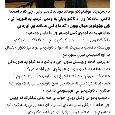
د جمهوري غوښتونکو نوماند ډونالډ ټرمپ وایي، چې که د امریکا
ټاکنې "عادلانه" وې، د ټاکنو پایلې به ومني. ټرمپ په فلوریډا کې د
رایې ورکولو پر مهال وویل: "که دا ټاکنې عادلانه وي او زه یې
وبایلم، زه به لومړی کس اوسم چې دا پایلې ومنم.»
دا څرګندونې په داسې حال کې کېږي، چې د ۲۰۲۰کال له ټاکنو
وروسته د ټرمپ د پلویانو له خوا د تاوتریخوالو د بیا تکرار احتمال
په اړه اندېښنې ډېرې شوې دي.
له ټرمپ څخه وپوښتل شول، چې د ټاکنو د نه ګټلو په صورت کې
به ایا هغه په خپلو پلویانو غږ وکړي، چې ارامه شي؟
هغه ځواب ورکړ: «زه قطعا هېڅ ډول تاوتریخوالی نه غواړم."
هغه زیاته کړه: «بې له شکه چې هېڅ تاوتریخوالی به نه وي. زما
ملاتړي د تاوتریخوالي غوښتونکي نه دي.»
د ټرمپ پخواني وکیل روډي جولیاني هم ډیلي ټېلګراف ته وویل،
چې هغه د درغلۍ نښې نه دي لیدلي، خو دغه راز یې زیاته کړه: "زه
پوهېږم چې له فاسدو ډېموکراتانو هر څه ممکن دي."