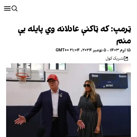
ټرمپ: که ټاکنې عادلانه وي پایله یې
منم
۱۵ لړم ۱۴۰۳ - ۵ نومبر ۲۰۲۴، ۲۱:۰۴ GMT+۰
شریک کول