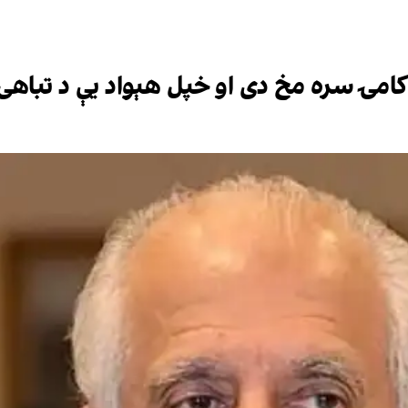
اکامۍ سره مخ دی او خپل هېواد یې د تباهۍ 