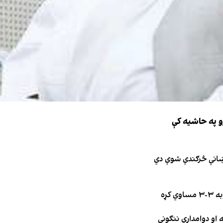
و په حاشیه کې
نښانې څرګندې شوې دي
کړه