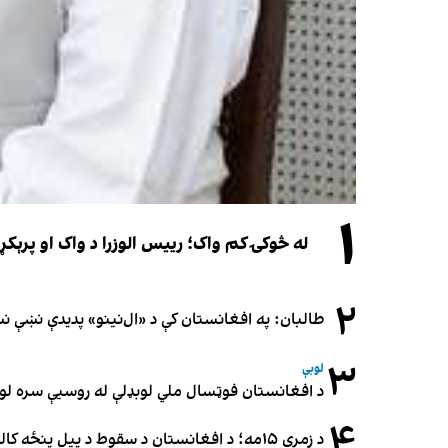
۱
له څوکۍ کم واک؛ رییس الوزرا د واک او پرېکړ
۲
طالبان: په افغانستان کې د «ال‌نینو» پدیدې نښې 
۳
لوبې
د افغانستان فوټسال ملي لوبډلې له روسیې سره لوبه ۳-۳ مساوي 
۴
د زمري ۱۵مه؛ د افغانستان د سقوط د پیل پنځه کاله او دوامدارې ننګونې