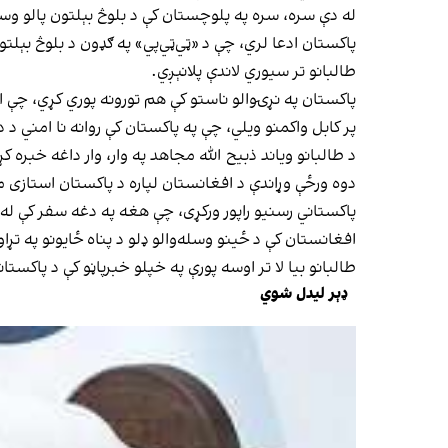
له دې سره، سره په پلوچستان کې د بلوڅ بېلتون پالو وسل
پاکستان ادعا لري، چې د «ټي‌ټي‌پي» په ګډون د بلوڅ بېلت
طالبانو تر سیوري لاندې پلانېږي.
پاکستان په نړۍوالو ناستو کې هم تورونه پوري کړي، چې ا
پر کابل واکمنو ویلي، چې په پاکستان کې روانه نا امني د 
د طالبانو ویاند ذبیح الله مجاهد په وار، وار داغه خبره
دوه ورځې وړاندې د افغانستان لپاره د‌ پاکستان استازی 
پاکستاني رسنیو راپور ورکړی، چې هغه په دغه سفر کې له
افغانستان کې د ځینو وسله‌والو ډلو د پناه ځایونو په ت
طالبانو بیا لا تر اوسه پورې په خپلو خبرپاڼو کې د پاکست
ډېر لیدل شوي