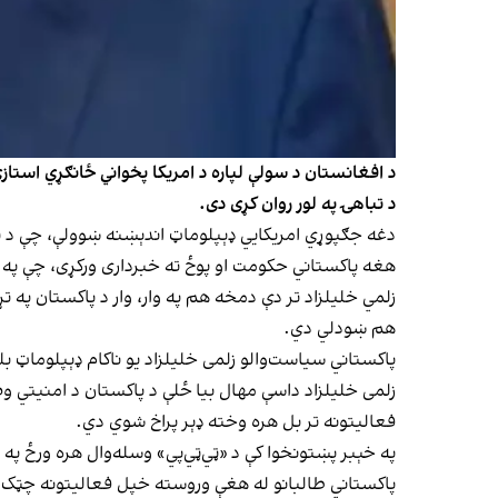
د افغانستان د سولې لپاره د امریکا پخواني ځانګړي استاز
د تباهۍ په لور روان کړی دی.
دغه جګپوړي امریکایي ډېپلوماټ اندېښنه ښوولې، چې د پا
هغه پاکستاني حکومت او پوځ ته خبرداری ورکړی، چې په ه
زلمي خلیلزاد تر دې دمخه هم په وار، وار د پاکستان په 
هم ښودلي دي.
پاکستاني سیاست‌والو زلمی خلیلزاد یو ناکام ډېپلوماټ بل
زلمی خلیلزاد داسې مهال بیا ځلې د‌ پاکستان د امنیتي وض
فعالیتونه تر بل هره وخته ډېر پراخ شوي دي.
په خېبر پښتونخوا کې د «ټي‌ټي‌پي» وسله‌وال هره ورځ په ب
پاکستاني طالبانو له هغې وروسته خپل فعالیتونه چټک ا