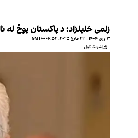
زلمی خلیلزاد: د پاکستان پوځ له ن
۳ وری ۱۴۰۴ - ۲۳ مارچ ۲۰۲۵، ۰۶:۵۲ GMT+۰
شریک کول