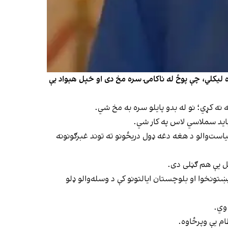
ره لیکلي، چې پوځ له ناکامۍ سره مخ دی او خپل هېواد یې
ه کړي؛ نو له بدو پایلو سره به مخ شي.
باید سملاسي لاس په کار شي.
یاست‌والو د هغه دغه ډول دریځونو ته توند غبرګونونه
مل یې هم ګڼلی دی.
ښتونخوا او بلوچستان ایالتونو کې د وسله‌والو ډلو
 وي.
م یې وپرځاوه.