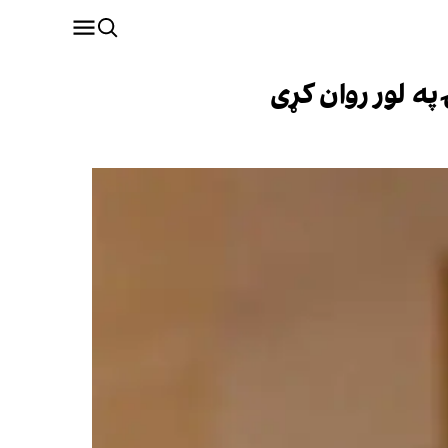
په لور روان کړی