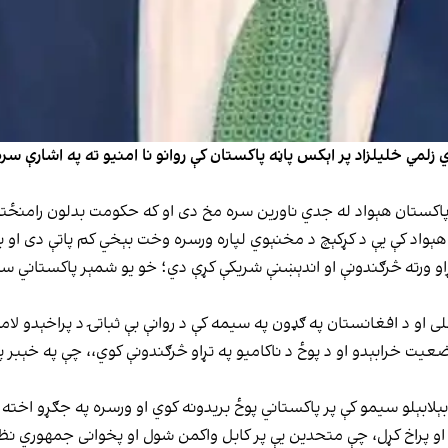
ي زلمي خلیلزاد پر اېکس پاڼه پاکستان کې روانو نا امنیو ته په اشارې س
کستان هېواد له جدي ناورین سره مخ دی او که حکومت بدلون رامنځته ن
ېواد کې یې د کړکېچ د مخنېوي لپاره ورسره وخت بېخي کم پاتې دی او 
تړاو ورته څرګندونې او اندېښنې شریکې کړې دي؛ خو یو شمېر پاکستاني س
لی او د افغانستان په ګډون په سیمه کې د روانې بې ثباتۍ د پراخېدو لا
عیت خرابېدو او د پوځ د ناکامیو په تړاو څرګندونې کوي،، چې په خېبر پ
ېلابېلو سیمو کې پر پاکستاني پوځ بریدونه کوي‌ او ورسره په جګړو اخته
و پراخ کړل، چې متحدین یې پر کابل واکمن شول او پخوانی جمهوري نظا