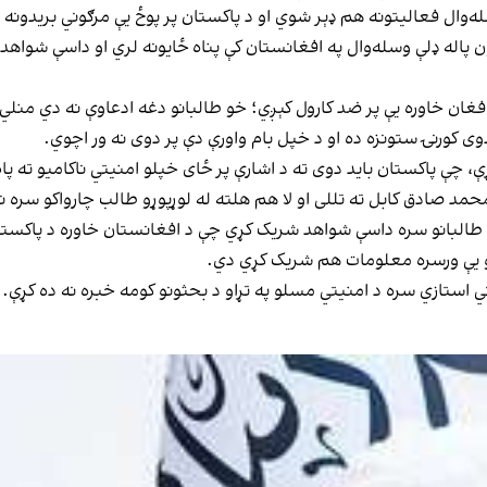
ه‌وال فعالیتونه هم ډېر شوي او د پاکستان پر پوځ یې مرګوني بریدونه 
ون پاله ډلې وسله‌وال په افغانستان کې پناه ځایونه لري او داسې شواهد
فغان خاوره یې پر ضد کارول کېږي؛ خو طالبانو دغه ادعاوې نه دي منلي
دوی کورنۍ ستونزه ده او د خپل بام واورې دې پر دوی نه ور اچوي.
 کړې، چې پاکستان باید دوی ته د اشارې پر ځای خپلو امنیتي ناکامیو ته
محمد صادق کابل ته تللی او لا هم هلته له لوړپوړو طالب چارواکو سره ن
 طالبانو سره داسې شواهد شریک کړي‌ چې د افغانستان خاوره د پاکستان 
ړاو یې ورسره معلومات هم شریک کړي دي.
اني استازي سره د امنیتي مسلو په تړاو د بحثونو کومه خبره نه ده کړې.