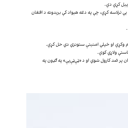
پیل کړي دي.
 یې ترلاسه کړي، چې په دغه هېواد کې بریدونه د افغان
.
 پام وکړي او خپلې امنیتي ستونزې دې حل کړي.
استې ولاړې کوي.
پر ضد کارول شوې او د «ټي‌ټي‌پي» په ګډون په