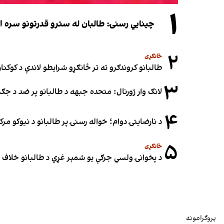
۱
چینایي رسنۍ: طالبان له سترو قدرتونو سره اړی
۲
ځانګړی
طالبانو کروندګرو ته تر ځانګړو شرایطو لاندې د کوکنارو
۳
لانګ وار ژورنال: متحده جبهه د طالبانو پر ضد د ج
۴
د نارضایتۍ دوام؛ خواله رسنۍ پر طالبانو د نیوکو مرک
۵
ځانګړی
د پخوانۍ ولسي جرګې یو شمېر غړي د طالبانو خلاف ملا
پروګرامونه