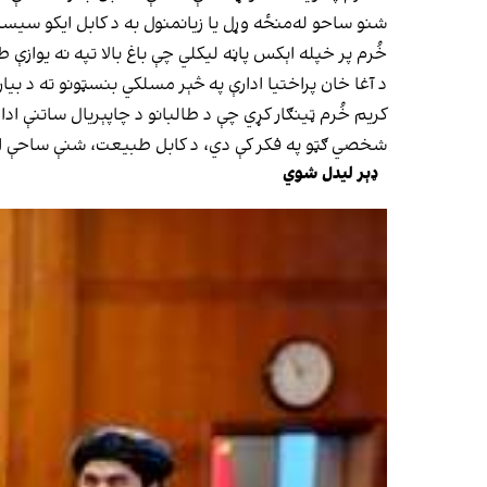
شنو ساحو له‌منځه وړل یا زیانمنول به د کابل ایکو سیست
خُرم پر خپله اېکس پاڼه لیکلي چې باغ بالا تپه نه یوازې
د آغا خان پراختیا ادارې په څېر مسلکي بنسټونو ته د بیا
کریم خُرم ټینګار کړي چې د طالبانو د چاپېریال ساتنې ادا
شخصي ګټو په فکر کې دي، د کابل طبیعت، شنې ساحې او 
ډېر لیدل شوي