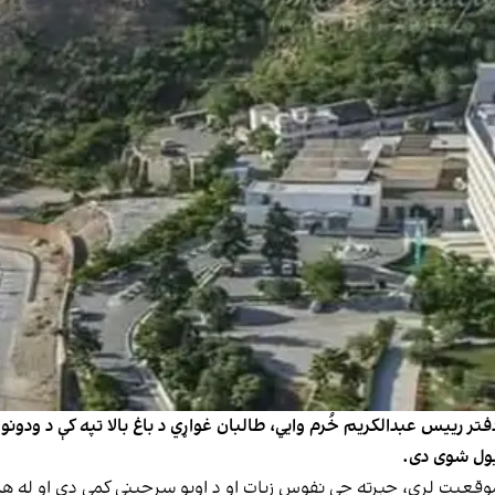
 رییس عبدالکریم خُرم وايي، طالبان غواړي د باغ بالا تپه کې د ودونو تا
نیول شوی دی.
ې موقعیت لري، چېرته چې نفوس زیات او د اوبو سرچینې کمې دي او له ه