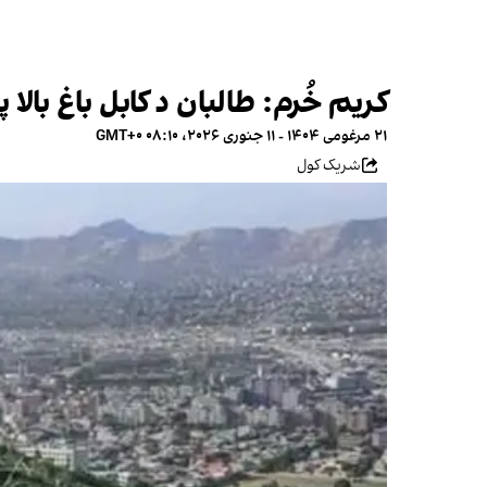
کریم خُرم: طالبان د کابل باغ بالا 
۲۱ مرغومی ۱۴۰۴ - ۱۱ جنوری ۲۰۲۶، ۰۸:۱۰ GMT+۰
شریک کول