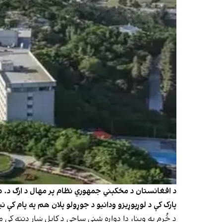
د افغانستان د مخکېني جمهوري نظام پر مهال د ارګ د. دفتر
پارک کې د لوړپوړیزو ودانیو د جوړولو پلان هم په پام کې 
د خُرم په وینا، دا دواړه شنې ساحې د کابل ښار دننه ک