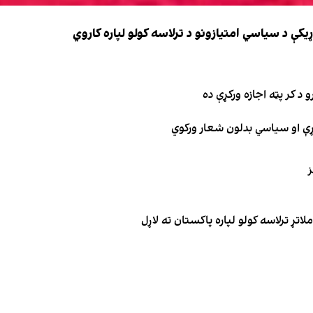
کې د سیاسي امتیازونو د ترلاسه کولو لپاره کاروي
 د کر پټه اجازه ورکړې ده
ګړې او سیاسي بدلون شعار ورکوي
ز
تړ ترلاسه کولو لپاره پاکستان ته لاړل