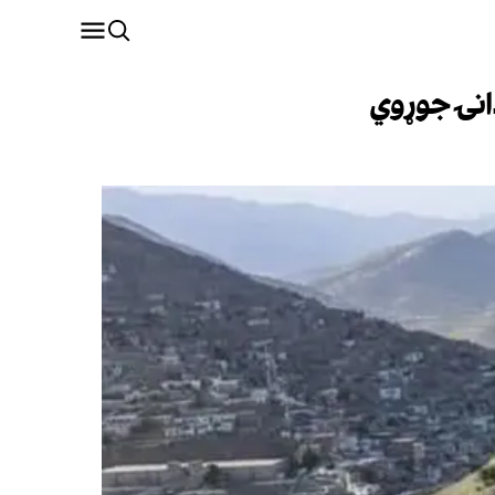
دانۍ جوړوي