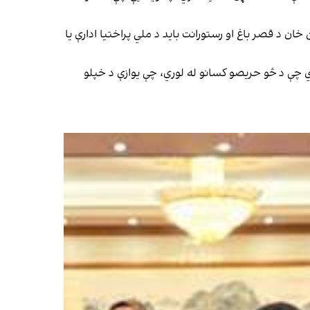
ان د قصر باغ او رستورانت باید د ملي پراختیا ادارې یا
 کړي چې د څو حریصو کسانو له لوري، چې یوازې د خپلو