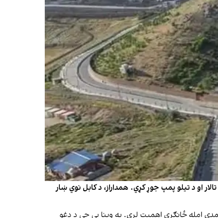
لار او د تیلو پمپ جوړ کړي. همداراز، د کابل نوي ښار
مدې امله ځانګړی اهمیت لري. په وینا یې چې د دغو