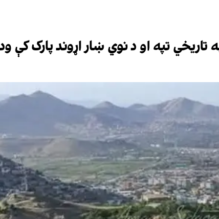
په تاریخي تپه او د نوي ښار اړوند پارک کې و