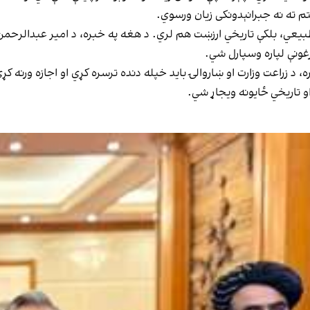
م ته نه جبرانېدونکی زیان ورسوي.
 طبیعي، بلکې تاریخي ارزښت هم لري. د هغه په خبره، د امیر عبدالرحمن خ
رغونې لپاره وسپارل شي.
ره، د زراعت وزارت او ښاروالۍ باید خپله دنده ترسره کړي او اجازه ورنه
تاریخي ځایونه ویجاړ شي.