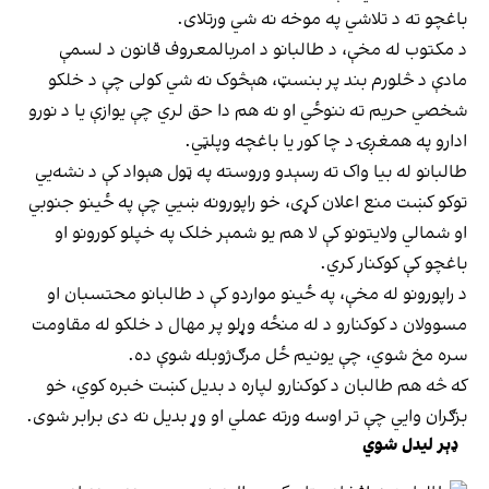
باغچو ته د تلاشي په موخه نه شي ورتلای.
د مکتوب له مخې، د طالبانو د امربالمعروف قانون د لسمې
مادې د څلورم بند پر بنسټ، هېڅوک نه شي کولی چې د خلکو
شخصي حریم ته ننوځي او نه هم دا حق لري چې یوازې یا د نورو
ادارو په همغږۍ د چا کور یا باغچه وپلټي.
طالبانو له بیا واک ته رسېدو وروسته په ټول هېواد کې د نشه‌يي
توکو کښت منع اعلان کړی، خو راپورونه ښيي چې په ځینو جنوبي
او شمالي ولایتونو کې لا هم یو شمېر خلک په خپلو کورونو او
باغچو کې کوکنار کري.
د راپورونو له مخې، په ځینو مواردو کې د طالبانو محتسبان او
مسوولان د کوکنارو د له منځه وړلو پر مهال د خلکو له مقاومت
سره مخ شوي، چې یونیم ځل مرګ‌ژوبله شوې ده.
که څه هم طالبان د کوکنارو لپاره د بدیل کښت خبره کوي، خو
بزګران وایي چې تر اوسه ورته عملي او وړ بدیل نه دی برابر شوی.
ډېر لیدل شوي