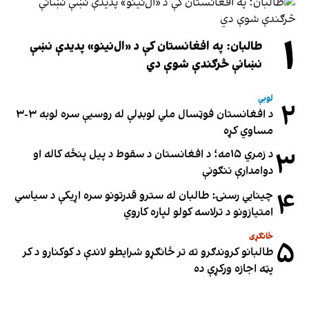
۱
طالبان: په افغانستان کې د «ال‌نینو» پدیدې نښې
نښانې څرګندې شوې دي
لوبې
۲
د افغانستان فوټسال ملي لوبډلې له روسیې سره لوبه ۳-۳
مساوي کړه
۳
د زمري ۱۵مه؛ د افغانستان د سقوط د پیل پنځه کاله او
دوامدارې ننګونې
۴
چینایي رسنۍ: طالبان له سترو قدرتونو سره اړیکې د سیاسي
امتیازونو د ترلاسه کولو لپاره کاروي
ځانګړی
۵
طالبانو کروندګرو ته تر ځانګړو شرایطو لاندې د کوکنارو د کر
پټه اجازه ورکړې ده