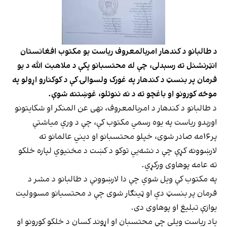
د طالبانو د کندهار امربالمعروف ریاست یو مکتوب افغانستان
انټرنشنل ته رسېدلی، چې له محتسبانو پکې د ملاهبت الله د یو
فرمان پر بنسټ د کندهار په غورک ولسوالۍ کې د کوکنارو اړولو په
موخه کورونو او باغچو ته د نه ننوتلو، غوښتنه شوې.
د طالبانو د کندهار د امربالمعروف، نهی عن المنکر او شکایتونو
اورېدو ریاست په یوه رسمي مکتوب کې، چې د وري میاشتې
پر۱۶مه صادر شوی، خپلو محتسبانو او دیني عالمانو ته
لارښوونه کړې چې د نشه‌يي توکو د کښت د مخنیوي لپاره خلکو
ته عامه پوهاوی ورکړي.
په مکتوب کې ویل شوي چې دا لارښوونې د طالبانو د مشر د
فرمان پر بنسټ دي او ټینګار شوی چې د محتسبانو مسوولیت
یوازې تبلیغ او پوهاوی دی.
یاد ریاست ویلي چې محتسبان او اړوند کسان د خلکو کورونو او