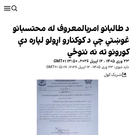
د طالبانو امربالمعروف له محتسبانو
غوښتي چې د کوکنارو اړولو لپاره دې
کورونو ته نه ننوځي
۲۳ وری ۱۴۰۵ - ۱۲ اپریل ۲۰۲۶، ۱۳:۵۰ GMT+۱
تازه شوی: ۲۳ وری ۱۴۰۵ - ۱۲ اپریل ۲۰۲۶، ۱۵:۱۷ GMT+۱
شریک کول