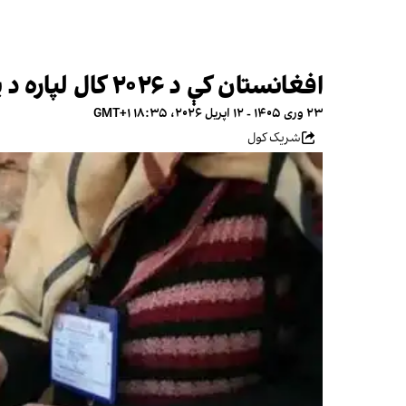
افغانستان کې د ۲۰۲۶ کال لپاره د پولیو واکسین لومړنی کمپاین پیل شو
۲۳ وری ۱۴۰۵ - ۱۲ اپریل ۲۰۲۶، ۱۸:۳۵ GMT+۱
شریک کول