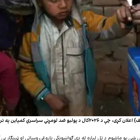
شي یو ماشوم د تل لپاره له دې ګواښونکې ناروغۍ وساتي او ټینګار یې