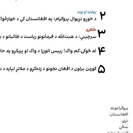
۲
روغتیا او ژوند
د خوړو نړیوال پروګرام: په افغانستان کې د خوارځواک
۳
ځانګړی
سرچینې: د هبت‌الله د فرمانونو ریاست د طالبانو د یو
۴
له څوکۍ کم واک؛ رییس الوزرا د واک او پرېکړو په ح
۵
ګورډن براون د افغان نجونو د زده‌کړو د ملاتړ لپاره 
پروګرامونه
افغانستان
نړۍ
ښځې