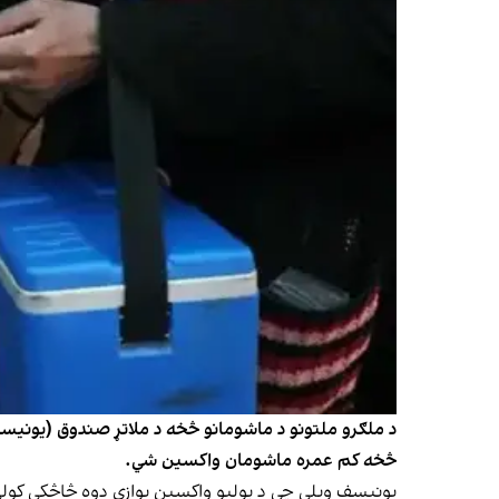
څخه کم عمره ماشومان واکسین شي.
یونیسف ویلي چې د پولیو واکسین یوازې دوه څاڅکي کولی 