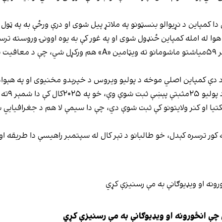
دا کمپاین د نړیوالو بنسټونو په ملاتړ پیل شوی او درې ورځې به په ټول
ړې هوا له امله کمپاین ځنډول شوی او په غور کې به یوه اوونۍ وروسته تر
د دې پروګرام په ترڅ کې به د پولیو واکسین تر څنګ، د ۶تر ۵۹میاشت
ې د دې کمپاین اصلي موخه د پولیو ویروس د خپرېدو مخنیوی او په هېوا
کتیا او کنر ولایتونو کې ثبت شوې دي، چې دا سیمې لا هم د جغرافیایي س
ه کور ترسره کېدل، خو طالبانو د تېر کال له سپتمبر راهیسې دا طریقه 
چې انځورونه او ویډیوګانې به مې رسنیزې کړي