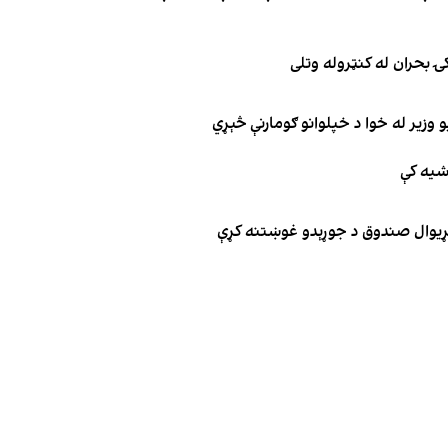
ۍ بحران له کنټروله وتلی
 وزیر له خوا د خپلوانو ګومارنې څېړي
اشیه کې
د نړیوال صندوق د جوړېدو غوښتنه کړې