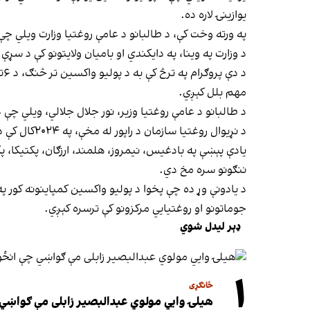
یوازینۍ لاره ده.
په ورته وخت کې، د طالبانو د عامې روغتیا وزارت ویلي چې 
د وزارت په وینا، په دایکندي او بامیان ولایتونو کې د س
مهم بلل کېږي.
د طالبانو د عامې روغتیا وزیر، نور جلال جلالي، ویلي چ
د نړیوال روغتیا سازمان د راپور له مخې، په ۲۰۲۴کال کې د پولیو ۲۵مثبتې پېښې ثبت شوې وې، خو په ۲۰۲۵کال کې دا شمېر ۹ته راکم شوی چې د ۶۴سلنې کموالی ښيي.
یادې پېښې په بادغیس، نیمروز، هلمند، ارزګان، پکتیکا، پ
ننګونو سره مخ دي.
د یادونې وړ ده چې پخوا د پولیو واکسین کمپاینونه کور پ
جوماتونو او روغتیايي مرکزونو کې ترسره کېږي.
ډېر لیدل شوي
۱
ځانګړی
هیلۍ وایي مولوي عبدالبصیر زابلی مې ګواښي 