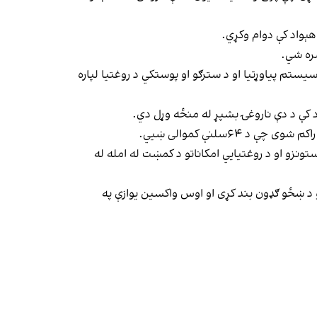
 هېواد کې دوام وکړي.
سره شي.
و ماشومانو ته ویټامین «A» هم ورکړل شي، چې د معافیت سیستم پیاوړتیا او د سترګو او پوستکي د روغتیا لپاره
د کې د دې ناروغۍ بشپړ له منځه وړل دي.
تونزو او د روغتیايي امکاناتو د کمښت له امله له
او د ښځو ګډون بند کړی او اوس واکسین یوازې په