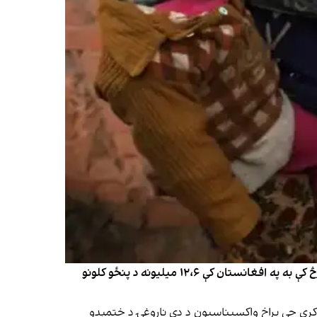
د ملګرو ملتونو د ماشومانو څخه د ملاتړ صندوق (یونیسف) اعلان کړی، چې د ۲۰۲۶کال د پولیو ضد لومړني سراسري کمپاین په ترڅ کې به په افغانستان کې ۱۲،۶ میلیونه د پنځو کلونو
 کړی چې پراخ واکسیناسیون د دې ناروغۍ د ختمېدو