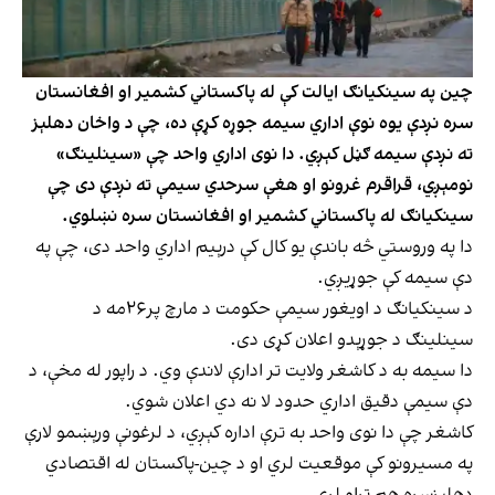
چین په سینکیانګ ایالت کې له پاکستاني کشمیر او افغانستان
سره نږدې یوه نوې اداري سیمه جوړه کړې ده، چې د واخان دهلېز
ته نږدې سیمه ګڼل کېږي. دا نوی اداري واحد چې «سینلینګ»
نومېږي، قراقرم غرونو او هغې سرحدي سیمې ته نږدې دی چې
سینکیانګ له پاکستاني کشمیر او افغانستان سره نښلوي.
دا په وروستي څه باندې یو کال کې درېیم اداري واحد دی، چې په
دې سیمه کې جوړیږي.
د سینکیانګ د اویغور سیمې حکومت د مارچ پر۲۶مه د
سینلینګ د جوړېدو اعلان کړی دی.
دا سیمه به د کاشغر ولایت تر ادارې لاندې وي. د راپور له مخې، د
دې سیمې دقیق اداري حدود لا نه دي اعلان شوي.
کاشغر چې دا نوی واحد به ترې اداره کېږي، د لرغونې ورېښمو لارې
په مسیرونو کې موقعیت لري او د چین-پاکستان له اقتصادي
دهلېزسره هم تړاو لري.