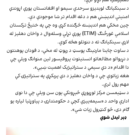
د سینکیانګ لوېدیزو سرحدي سیمو او افغانستان پورې اړوندې
امنیتي اندېښنې هم د دغه اقدام تر شا موجودې دي.
چین مخکې هم اندېښنه څرګنده کړې وه چې په ختیځ ترکستان
اسلامي غورځنګ (ETIM) پورې تړلي وسله‌وال د واخان دهلېز له
لارې سینکیانګ ته د ننوتلو هڅه کوي.
د ساوت چاینا مارنینګ پوسټ د رپوټ له مخې، د فودان پوهنتون
د نړیوالو مطالعاتو انستیتوت پروفیسور لین منوانګ ویلي چې
دا اقدام «د دې سیمې د ستراتیژیک اهمیت ښيي».
هغه زیاتوي چې د واخان دهلېز د دې پرېکړې په ستراتیژۍ کې
مهم رول لري.
د سټیمسن مرکز لوړپوړې څېړونکې یون سن ویلي چې دا نوی
اداري واحد د «سیمه‌ییزې کچې د حکومتدارۍ د پیاوړتیا لپاره یو
ګام دی، څو کنټرول زیات شي».
ډېر لیدل شوي