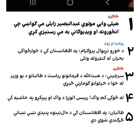
۱
ځانګړی
هیلۍ وایي مولوي عبدالبصیر زابلی مې ګواښي چې
انځورونه او ویډیوګانې به مې رسنیزې کړي
روغتیا او ژوند
۲
د خوړو نړیوال پروګرام: په افغانستان کې د خوارځواکۍ
بحران له کنټروله وتلی
ځانګړی
۳
سرچینې: د هبت‌الله د فرمانونو ریاست د طالبانو د یو وزیر
له خوا د خپلوانو ګومارنې څېړي
۴
له څوکۍ کم واک؛ رییس الوزرا د واک او پرېکړو په حاشیه کې
۵
طالبان: په افغانستان کې د «ال‌نینو» پدیدې نښې نښانې
څرګندې شوې دي