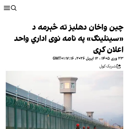
چین واخان دهلیز ته څېرمه د
«سینلینګ» په نامه نوی اداري واحد
اعلان کړی
۲۳ وری ۱۴۰۵ - ۱۲ اپریل ۲۰۲۶، ۱۷:۱۶ GMT+۱
شریک کول