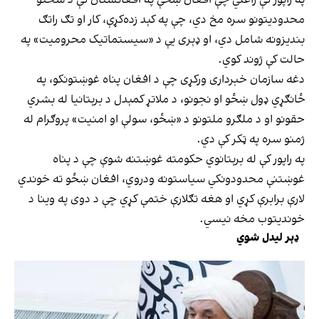
محدودیتونو سره مخ دي، چې په کېد زده‌کړې، کار او تګ راتګ
بندیزونه شامل دي، او ډېری یې د «سیستماتیک محرومیت» په
حالت کې ژوند کوي.
دغه سازمان خبرداری ورکړی چې د افغان پناه غوښتونکو، په
ځانګړي ډول ښځو او نجونو، د ملاتړ کمېدل د برېتانیا له بشري
حقونو او د ملګرو ملتونو د «ښځو، سولې او امنیت» پروګرام له
ژمنو سره په ټکر کې دي.
په راپور کې له برېتانوي حکومته غوښتنه شوې چې د پناه
غوښتنې محدودونکي سیاستونه ودروي، افغان ښځو ته خوندي
لارې برابرې کړي او هغه تګلارې ختمې کړي چې د دوی په وینا د
خوندیتوب مخه نیسي.
ډېر لیدل شوي