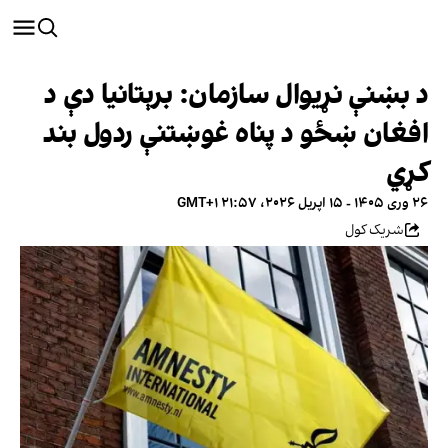
د بښنې نړیوال سازمان: برېتانیا دې د
افغان ښځو د پناه غوښتنې ردول بند
کړي
۲۶ وری ۱۴۰۵ - ۱۵ اپریل ۲۰۲۶، ۲۱:۵۷ GMT+۱
شریک کول