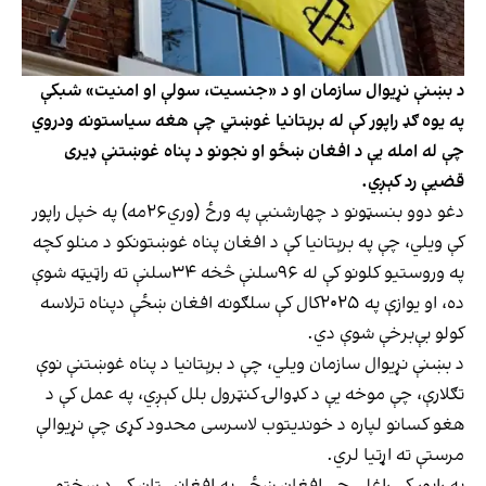
د بښنې نړیوال سازمان او د «جنسیت، سولې او امنیت» شبکې
په یوه ګډ راپور کې له برېتانیا غوښتي چې هغه سیاستونه ودروي
چې له امله یې د افغان ښځو او نجونو د پناه غوښتنې ډیری
قضیې رد کېږي.
دغو دوو بنسټونو د چهارشنبې په ورځ (وري۲۶مه) په خپل راپور
کې ویلي، چې په برېتانیا کې د افغان پناه غوښتونکو د منلو کچه
په وروستیو کلونو کې له ۹۶سلنې څخه ۳۴سلنې ته راټیټه شوې
ده، او یوازې په ۲۰۲۵کال کې سلګونه افغان ښځې دپناه ترلاسه
کولو بې‌برخې شوې دي.
د بښنې نړیوال سازمان ویلي، چې د برېتانیا د پناه غوښتنې نوې
تګلارې، چې موخه یې د کډوالۍ کنټرول بلل کېږي، په عمل کې د
هغو کسانو لپاره د خوندیتوب لاسرسی محدود کړی چې نړیوالې
مرستې ته اړتیا لري.
په راپور کې راغلي چې افغان ښځې په افغانستان کې د سختو