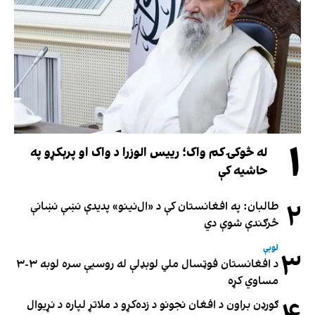
۱
له څوکۍ کم واک؛ رییس الوزرا د واک او پرېکړو په
حاشیه کې
۲
طالبان: په افغانستان کې د «ال‌نینو» پدیدې نښې نښانې
څرګندې شوې دي
لوبې
۳
د افغانستان فوټسال ملي لوبډلې له روسیې سره لوبه ۳-۳
مساوي کړه
ګورډن براون د افغان نجونو د زده‌کړو د ملاتړ لپاره د نړیوال