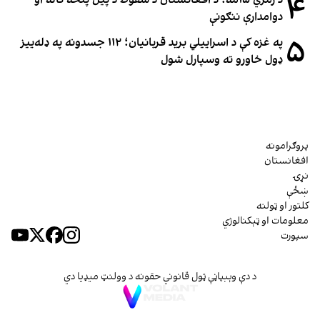
۴
د زمري ۱۵مه؛ د افغانستان د سقوط د پیل پنځه کاله او
دوامدارې ننګونې
۵
په غزه کې د اسراییلي برید قربانیان؛ ۱۱۲ جسدونه په ډله‌ییز
ډول خاورو ته وسپارل شول
پروګرامونه
افغانستان
نړۍ
ښځې
کلتور او ټولنه
معلومات او ټېکنالوژي
سپورت
د دې وېبپاڼې ټول قانوني حقونه د وولنټ میډیا دي