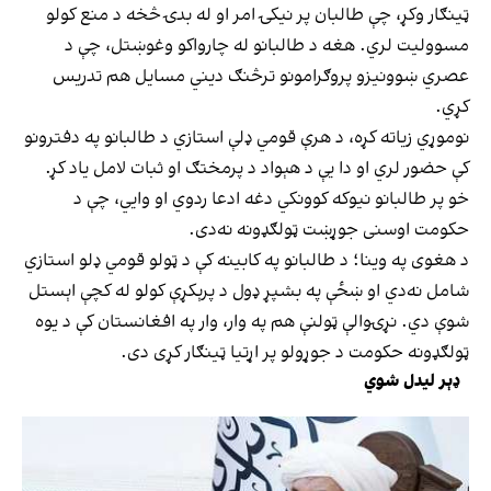
ټینګار وکړ، چې طالبان پر نیکۍ امر او له بدۍ څخه د منع کولو
مسوولیت لري. هغه د طالبانو له چارواکو وغوښتل، چې د
عصري ښوونیزو پروګرامونو ترڅنګ دیني مسایل هم تدریس
کړي.
نوموړي‌ زیاته کړه، د هرې قومي ډلې استازي د طالبانو په دفترونو
کې حضور لري او دا یې د هېواد د پرمختګ او ثبات لامل یاد کړ.
خو پر طالبانو نیوکه کوونکي دغه ادعا ردوي او وايي، چې د
حکومت اوسنی جوړښت ټولګډونه نه‌‌دی.
د هغوی په وینا؛ د طالبانو په کابینه کې د ټولو قومي ډلو استازي
شامل نه‌دي او ښځې په بشپړ ډول د پرېکړې کولو له کچې اېستل
شوې دي. نړۍوالې ټولنې هم په وار، وار په افغانستان کې د یوه
ټولګډونه حکومت د جوړولو پر اړتیا ټینګار کړی دی.
ډېر لیدل شوي