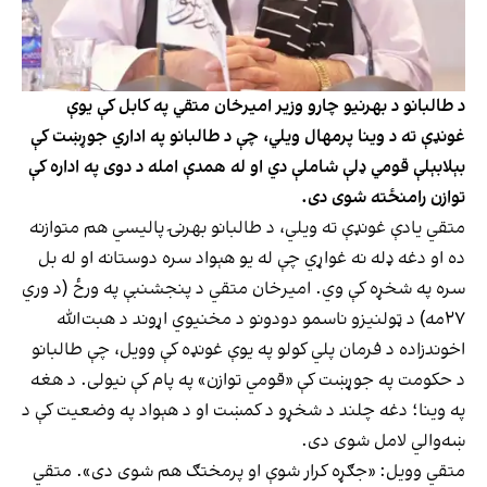
د طالبانو د بهرنیو چارو وزیر امیرخان متقي په کابل کې یوې
غونډې ته د وینا پرمهال ویلي، چې د طالبانو په اداري جوړښت کې
بېلابېلې قومي ډلې شاملې دي او له همدې امله د دوی په اداره کې
توازن رامنځته شوی دی.
متقي یادې غونډې ته ویلي، د طالبانو بهرنۍ پالیسي هم متوازنه
ده او دغه ډله نه غواړي چې له یو هېواد سره دوستانه او له بل
سره په شخړه کې وي. امیرخان متقي د پنجشنبې په ورځ (د وري
۲۷مه) د ټولنیزو ناسمو دودونو د مخنيوي‌ اړوند د هبت‌الله
اخوندزاده د فرمان پلي کولو په یوې غونډه کې وویل، چې طالبانو
د حکومت په جوړښت کې «قومي توازن» په پام کې نیولی. د هغه
په وینا؛ دغه چلند د شخړو د کمښت او د هېواد په وضعیت کې د
ښه‌‌والي لامل شوی دی.
متقي وويل: «جګړه کرار شوې او پرمختګ هم شوی دی». متقي