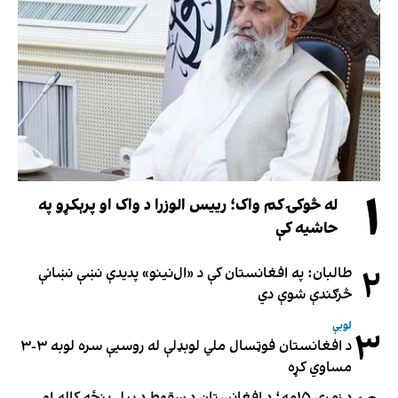
۱
له څوکۍ کم واک؛ رییس الوزرا د واک او پرېکړو په
حاشیه کې
۲
طالبان: په افغانستان کې د «ال‌نینو» پدیدې نښې نښانې
څرګندې شوې دي
لوبې
۳
د افغانستان فوټسال ملي لوبډلې له روسیې سره لوبه ۳-۳
مساوي کړه