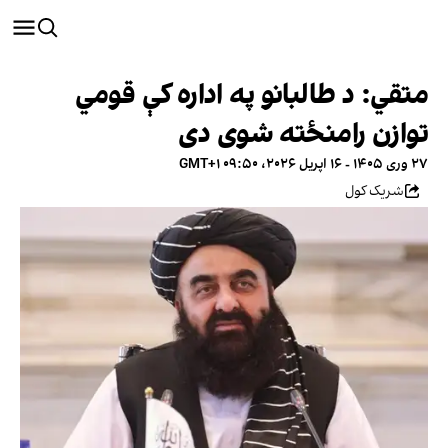
متقي: د طالبانو په اداره کې قومي
توازن رامنځته شوی دی
۲۷ وری ۱۴۰۵ - ۱۶ اپریل ۲۰۲۶، ۰۹:۵۰ GMT+۱
شریک کول