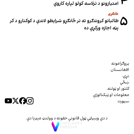
۴
امتیازونو د ترلاسه کولو لپاره کاروي
ځانګړی
۵
طالبانو کروندګرو ته تر ځانګړو شرایطو لاندې د کوکنارو د کر
پټه اجازه ورکړې ده
پروګرامونه
افغانستان
نړۍ
ښځې
کلتور او ټولنه
معلومات او ټېکنالوژي
سپورت
د دې وېبپاڼې ټول قانوني حقونه د وولنټ میډیا دي