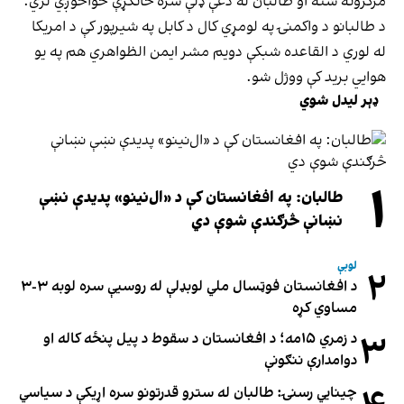
مرکزونه شته او طالبان له دغې ډلې سره ځانګړې خواخوږي لري.
د طالبانو د واکمنۍ په لومړي کال د کابل په شیرپور کې د امریکا
له لوري د القاعده شبکې دویم مشر ایمن الظواهري هم په یو
هوایي برید کې ووژل شو.
ډېر لیدل شوي
۱
طالبان: په افغانستان کې د «ال‌نینو» پدیدې نښې
نښانې څرګندې شوې دي
لوبې
۲
د افغانستان فوټسال ملي لوبډلې له روسیې سره لوبه ۳-۳
مساوي کړه
۳
د زمري ۱۵مه؛ د افغانستان د سقوط د پیل پنځه کاله او
دوامدارې ننګونې
چینایي رسنۍ: طالبان له سترو قدرتونو سره اړیکې د سیاسي