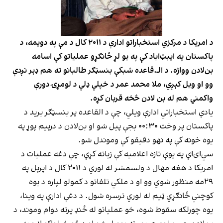
د امریکا د مرکزي استخباراتو ادارې د ۲۰۱۱ کال د مې په دویمه، د
پاکستان په ایبټ‌اباد کې په یو لړ ځانګړو عملیاتو کې اسامه
بن‌لادن وواژه. د الـ.قاعده شبکې بنسټګر طالبانو ته هم ډېر نږدې
وو او ویل کېږي، ملا محمد عمر د خپلې ډلې د لومړۍ دورې
واکمني هم له بن لادن څخه قربان کړه.
یادې استخباراتي ادارې ویلي، چې د القاعده پر بنسټګر برید د
پاکستان پر وخت ۰۰:۳۰ بجې پيل شو او بن‌لادن د درېیم پوړ په
یوه خونه کې په نهو دقیقو کې وموندل شو.
سي‌ای‌اې په یوې تازه اعلامیه کې زیاته کړې، چې دغه عملیات د
امریکا د هغه مهال د ولسمشر له لوري د ۲۰۱۱ کال د اپرېل په
۲۹مه منظور شوي وو او د ملکي تلفاتو د کمولو لپاره د یوه
کوچني ځانګړي ټیم له لوري ترسره شول. د دغې ادارې په وینا،
یوه چورلکه سقوط شوه، خو عملیاتو له ځنډ پرته دوام وموند، د