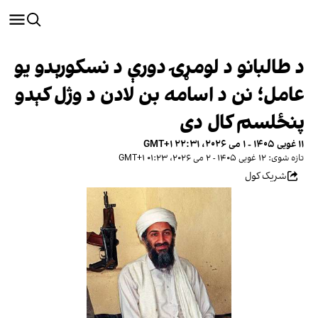
د طالبانو د لومړۍ دورې د نسکورېدو یو
عامل؛ نن د اسامه بن لادن د وژل کېدو
پنځلسم کال دی
۱۱ غویی ۱۴۰۵ - ۱ می ۲۰۲۶، ۲۲:۳۱ GMT+۱
تازه شوی: ۱۲ غویی ۱۴۰۵ - ۲ می ۲۰۲۶، ۰۱:۲۳ GMT+۱
شریک کول