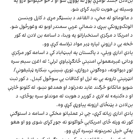
بن‌لادن جسد لومړي پوړ ته یووړل شو او د څو خپلواکو لارو په
وسیله یې هویت تایید کړای شو.
د مالوماتو له مخې، د القاعد د بنسټګر مړی د کارل وینسن
الوتک‌وړونکې بېړۍ د شمالي عربي سمندر اوبو ته وغورځول شو.
د امریکا د مرکزي استخباراتو په وینا، د اسامه بن لادن له کور
څخه یې د ارزونې لپاره ډېر مواد ترلاسه کړي وو.
یادې ادارې ویلي، د پاکستان په اېبټ‌اباد کې د اسامه کور مرکزي
ودانۍ غیرمعمولي امنیتي ځانګړتیاوې لرلې؛ له اغزن سیم سره
لوړ دېوالونه، دوه‌ګوني دروازې، تورې ښیښې، ښکاره ټېليفوني/
انټرنېتي تارونه یې نه لرل او کثافات یې سوځول کېدل. د کور ثبت
شويو مالکانو څرګند عاید نه‌درلود او همدغو نښو، له کلونو څارنې
او د «کنیه» له لارې د کوریر د هویت له موندلو سره یوځای، د
بن‌لادن د پټنځای ارزونه پیاوړې کړې وه.
یادې ادارې زیاته کړې، چې تر عملیاتو مخکې د اسامه د استوګنې
کور ته ورته ځای امریکایي ځواکونو ته جوړ کړای شوی وو او هغو
په‌کې خپل تمرینونه ترسره کړي وو.