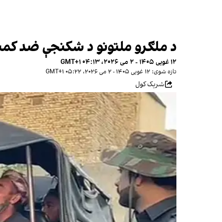
د ملګرو ملتونو د شکنجې ضد کمېټ
۱۲ غویی ۱۴۰۵ - ۲ می ۲۰۲۶، ۰۴:۱۳ GMT+۱
تازه شوی: ۱۲ غویی ۱۴۰۵ - ۲ می ۲۰۲۶، ۰۵:۲۲ GMT+۱
شریک کول