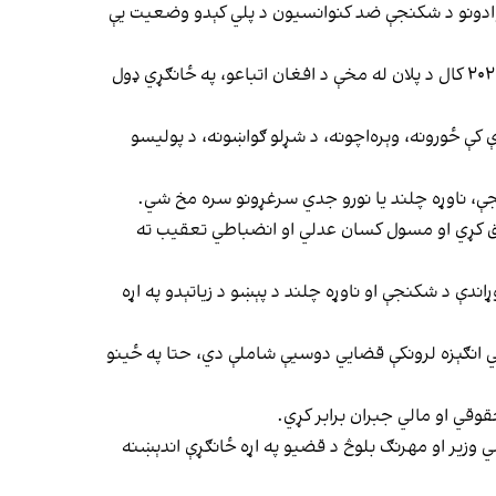
هېوادونو د شکنجې ضد کنوانسیون د پلي کېدو وضعیت یې
د راپور له مخې، کمېټې پر پاکستان کې د افغان کډوالو پر وړاندې اقداماتو په اړه ژورې اندېښنې څرګندې کړې او ویلي یې دي چې د ۲۰۲۳ کال د پلان له مخې د افغان اتباعو، په ځانګړي ډول
کې ځورونه، وېره‌اچونه، د شړلو ګواښونه، د پولیسو
جې، ناوړه چلند یا نورو جدي سرغړونو سره مخ شي.
حقیق کړي او مسول کسان عدلي او انضباطي تعقیب ته
اندې د شکنجې او ناوړه چلند د پېښو د زیاتېدو په اړه
اسي انګېزه لرونکې قضایي دوسیې شاملې دي، حتا په ځینو
وقي او مالي جبران برابر کړي.
 وزیر او مهرنګ بلوڅ د قضیو په اړه ځانګړې اندېښنه