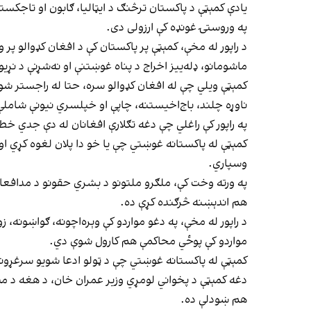
یادې کمېټې د پاکستان ترڅنګ د ایټالیا، ګابون او تاج
په وروستۍ غونډه کې ارزولی دی.
ماشومانو، ډله‌ییز اخراج د پناه غوښتنې او نه‌شړنې د نړی
کمېټې ویلي چې له افغان کډوالو سره، حتا له راجستر شوی
ناوړه چلند، باج‌اخیستنه، چاپې او خپلسري نیونې شاملې
په راپور کې راغلي چې دغه تګلارې افغانان له دې جدي 
کمېټې له پاکستانه غوښتي چې یا خو دا پلان لغوه کړي ا
وسپاري.
په ورته وخت کې، ملګرو ملتونو د بشري حقونو د مدافعانو، 
هم اندېښنه څرګنده کړې ده.
د راپور له مخې، په دغو مواردو کې وېره‌اچونه، ګواښونه،
مواردو کې پوځي محاکمې هم کارول شوې دي.
کمېټې له پاکستانه غوښتي چې د ټولو ادعا شویو سرغړونو 
دغه کمېټې د پخواني لومړي وزیر عمران خان، د هغه د مېر
هم ښودلې ده.