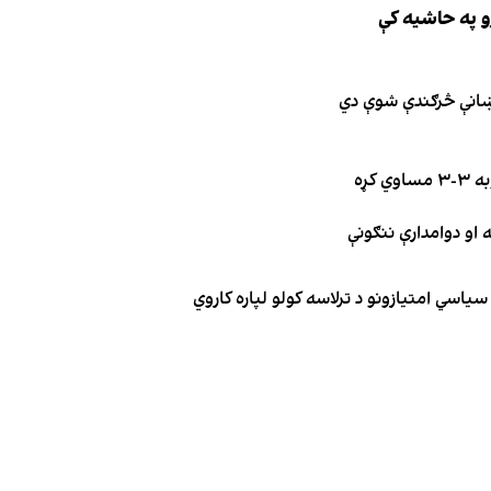
و په حاشیه کې
نښانې څرګندې شوې دي
کړه
یاسي امتیازونو د ترلاسه کولو لپاره کاروي