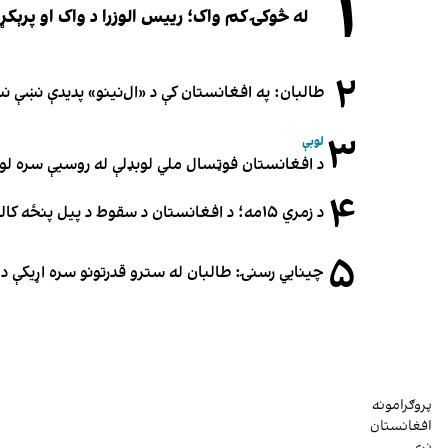
۱
له څوکۍ کم واک؛ رییس الوزرا د واک او پرېکړ
۲
طالبان: په افغانستان کې د «ال‌نینو» پدیدې نښې 
۳
لوبې
د افغانستان فوټسال ملي لوبډلې له روسیې سره لوبه ۳-۳ مساوي 
۴
د زمري ۱۵مه؛ د افغانستان د سقوط د پیل پنځه کاله او دوامدارې ننګونې
۵
چینایي رسنۍ: طالبان له سترو قدرتونو سره اړیکې د س
پروګرامونه
افغانستان
نړۍ