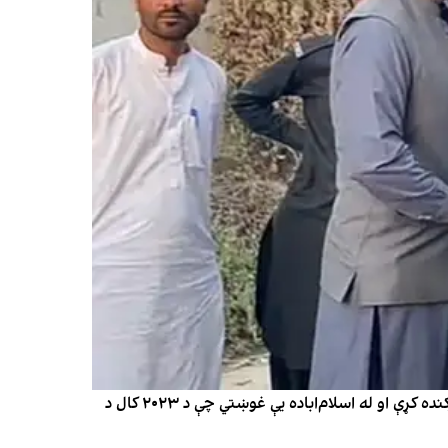
د ملګرو ملتونو د شکنجې پر ضد کمېټې په پاکستان کې د افغان کډوالو د جبري ویستنې، ځورونې او ناوړه چلند په اړه اندېښنه څرګنده کړې او له اسلام‌اباده یې غوښتي چې د ۲۰۲۳ کال د