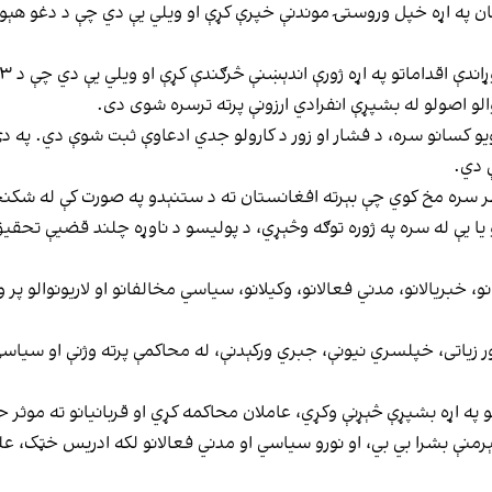
کستان په اړه خپل وروستۍ موندنې خپرې کړې او ویلي یې دي چې د دغو 
والو اصولو له بشپړې انفرادي ارزونې پرته ترسره شوی دی.
و کسانو سره، د فشار او زور د کارولو جدي ادعاوې ثبت شوې دي. په دې 
 دي.
خطر سره مخ کوي چې بېرته افغانستان ته د ستنېدو په صورت کې له شکن
و یا یې له سره په ژوره توګه وڅېړي، د پولیسو د ناوړه چلند قضیې ت
خبریالانو، مدني فعالانو، وکیلانو، سیاسي مخالفانو او لاریونوالو پر وړ
 زور زیاتی، خپلسري نیونې، جبري ورکېدنې، له محاکمې پرته وژنې او سی
په اړه بشپړې څېړنې وکړي، عاملان محاکمه کړي او قربانیانو ته موثر حق
منې بشرا بي بي، او نورو سیاسي او مدني فعالانو لکه ادریس خټک، علي