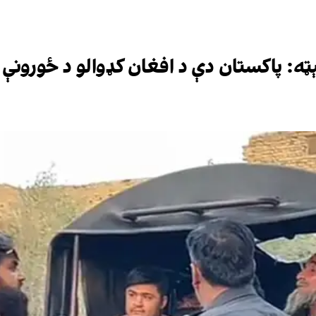
ه: پاکستان دې د افغان کډوالو د ځورونې