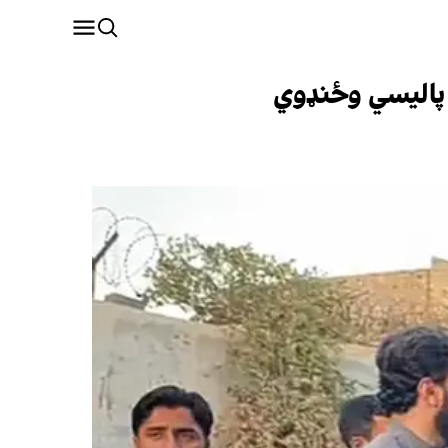
 پالیسي وځنډوي