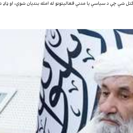
شي چې د سیاسي یا مدني فعالیتونو له امله بندیان شوي، او ډاډ دې 