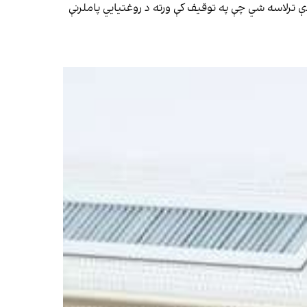
ترلاسه شي چې په توقیف کې ورته د روغتیايي پاملرنې