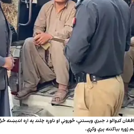
هم ژوره بیاکتنه پرې وکړي.