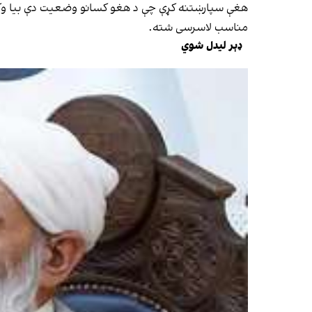
هغې سپارښتنه کړې چې د هغو کسانو وضعیت دې بیا وکتل 
مناسب لاسرسی شته.
ډېر لیدل شوي