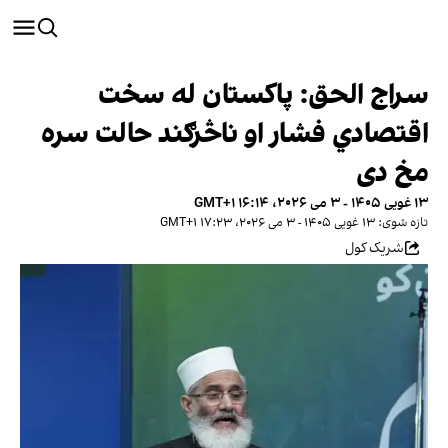
سراج الحق: پاکستان له سخت
اقتصادي فشار او ناڅرګند حالت سره
مخ دی
۱۳ غویی ۱۴۰۵ - ۳ می ۲۰۲۶، ۱۶:۱۴ GMT+۱
تازه شوی: ۱۳ غویی ۱۴۰۵ - ۳ می ۲۰۲۶، ۱۷:۲۳ GMT+۱
شریک کول