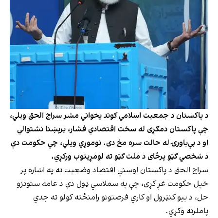
د پاکستان د جمعیت اسلامي ګوند پخواني مشر سراج الحق ویلي،
چې پاکستان دمګړی له سخت اقتصادي فشار، برېښنا نشتوالي
او د بې‌باورۍ له حالت سره مخ دی. نوموړي ویلي، چې حکومت دې
د شخصي ګټو پرځای د ملت ګټو ته لومړیتوب ورکړي.
سراج الحق د پاکستان اوسني اقتصاد وضعیت ته په اشاره پر
خپل حکومت غږ کړی، چې په سملاسي ډول دې د عامه ستونزو
حل، د بیو کنټرول او کاري فرصتونو رامنځته کولو ته جدي
پاملرنه وکړي.