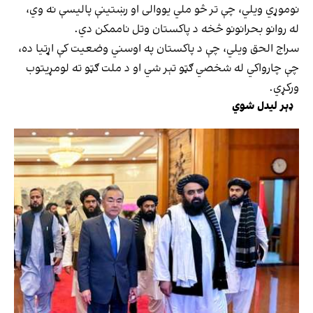
نوموړي ویلي، چې تر څو ملي یووالی او رښتینې پالیسې نه وي،
له روانو بحرانونو څخه د پاکستان وتل ناممکن دي.
سراج الحق ویلي، چې د پاکستان په اوسني وضعیت کې اړتیا ده،
چې چارواکي له شخصي ګټو تېر شي او د ملت ګټو ته لومړیتوب
ورکړي.
ډېر لیدل شوي