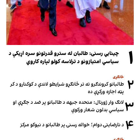
۱
چینایي رسنۍ: طالبان له سترو قدرتونو سره اړیکې د
سیاسي امتیازونو د ترلاسه کولو لپاره کاروي
ځانګړی
۲
طالبانو کروندګرو ته تر ځانګړو شرایطو لاندې د کوکنارو د کر
پټه اجازه ورکړې ده
۳
لانګ وار ژورنال: متحده جبهه د طالبانو پر ضد د جګړې او
سیاسي بدلون شعار ورکوي
۴
د نارضایتۍ دوام؛ خواله رسنۍ پر طالبانو د نیوکو مرکز
ځانګړی