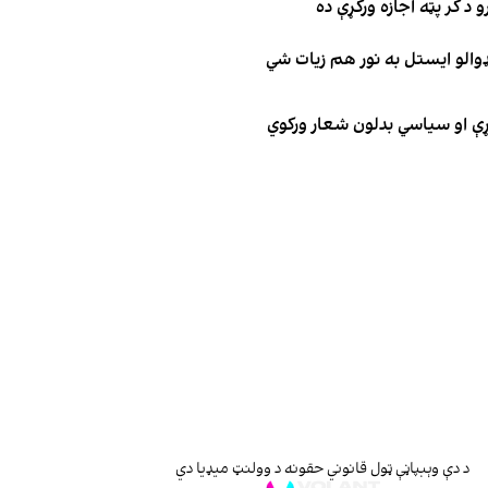
 د کر پټه اجازه ورکړې ده
ډوالو ایستل به نور هم زیات شي
ګړې او سیاسي بدلون شعار ورکوي
د دې وېبپاڼې ټول قانوني حقونه د وولنټ میډیا دي