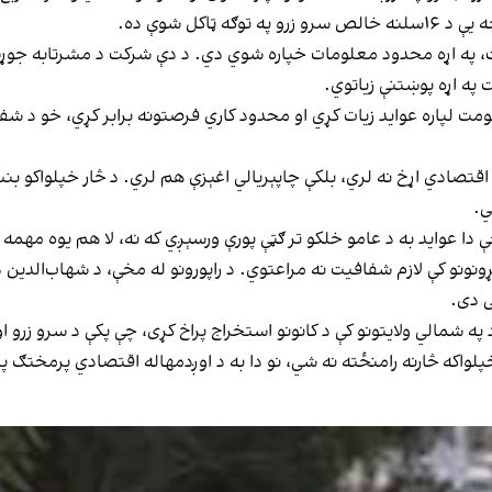
، په اړه محدود معلومات خپاره شوي دي. د دې شرکت د مشرتابه جوړښ
ه اړه پوښتنې زیاتوي.
کومت لپاره عواید زیات کړي او محدود کاري فرصتونه برابر کړي، خو د ش
 اقتصادي اړخ نه لري، بلکې چاپېریالي اغېزې هم لري. د څار خپلواکو بن
ي.
چې دا عواید به د عامو خلکو تر ګټې پورې ورسېږي که نه، لا هم یوه مهمه
ونو کې لازم شفافیت نه مراعتوي. د راپورونو له مخې، د شهاب‌الدین دلاو
ی دی.
په شمالي ولایتونو کې د کانونو استخراج پراخ کړی، چې پکې د سرو زرو ا
و خپلواکه څارنه رامنځته نه شي، نو دا به د اوږدمهاله اقتصادي پرمختګ