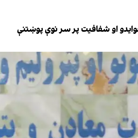
عوایدو او شفافیت پر سر نوې پوښتنې