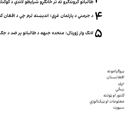
طالبانو کروندګرو ته تر ځانګړو شرایطو لاندې د کوکنارو
۴
د جرمني د پارلمان غړې: اندېښنه لرم چې د افغان ک
۵
لانګ وار ژورنال: متحده جبهه د طالبانو پر ضد د ج
پروګرامونه
افغانستان
نړۍ
ښځې
کلتور او ټولنه
معلومات او ټېکنالوژي
سپورت