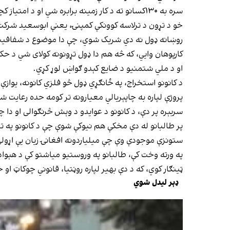
سره به ۱۳۰کسانو ته د کار زمینه برابره شي او د امتیاز کچه یې د ۱۶سلنه خالص سرو زرو په توګه ټاکل شوې ده.
خو د تړون د ترلاسه کوونکې کمپنۍ، یعنې ابوسعید شرکت
روښانه ډول نه دي شریک شوي، چې دا موضوع د شفافیت پ
کارپوهان وایي، که څه هم دا ډول تړونونه کولای شي د ح
او د ملي شتمنیو د ضایع کېدو ګواښ لوړ کړي.
د کانونو استخراج، په ځانګړي ډول څو فلزي کانونه، یوازې
پروژې لپاره به چاپېریالي معیارونه تر کومه حده رعایت ش
سربېره پر دې، د کانونو د عوایدو د وېش څرنګوالی او دا 
پر طالبانو له دې مخکې هم نیوکې شوې چې د کانونو په تړون
ستونزې موجودې وې چې میلیاردونه افغانۍ زیان یې اړول
په ورته وخت کې، طالبانو په وروستیو میاشتو کې د هېواد 
ټینګار کوي، که د دې بهیر لپاره روڼتیا، قانوني چوکاټ ا
ډېر لیدل شوي