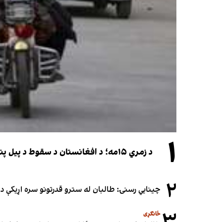
۱
د زمري ۱۵مه؛ د افغانستان د سقوط د پیل پنځه کاله او دوامدارې ننګونې
۲
چینایي رسنۍ: طالبان له سترو قدرتونو سره اړیکې د س
۳
ځانګړی