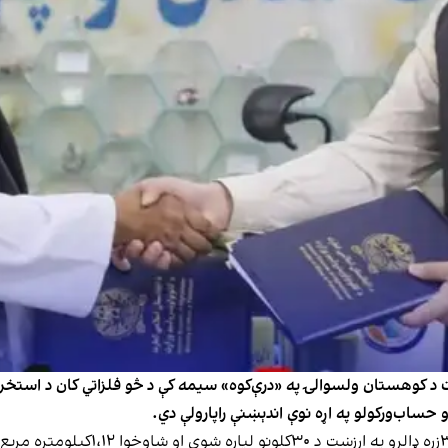
 ولایت د کوهستان ولسوالۍ په «درې‌کوه» سیمه کې د څو فلزاتي کان د ا
ساب‌ورکولو په اړه نوې اندېښنې راپارولې دي.
د رسمي معلوماتو له مخې، دا تړون د ۲۴