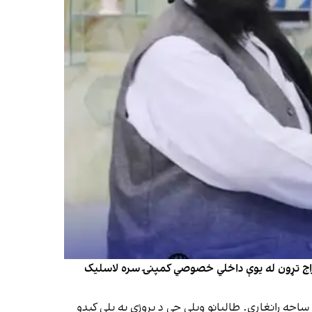
ستخراج تړون له یوې داخلي خصوصي کمپنۍ سره لاسلیک
میلیونه او ۳۳۲زره ډالرو په ارزښت د ۳۰کلونو لپاره شوی او شاوخوا ۱،۱۲کیلومتره مربع ساحه رانغاړي. طالبانو ویلي چې د پروژې په پلي کېدو