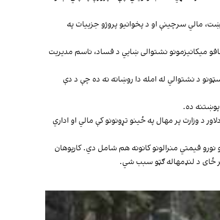
ت، مالي سرچینې او د پخوانیو پروژو جزییات په
فافو میکانیزمونو نشتوالی ښايي د فساد، ناسم مدیریت
سټونو د نشتوالي له امله دا روښانه نه ده چې د دې
 پوښتنه ده.
ر د وزارت پر مهال په ځینو تړونونو کې مالي او اداري
و نورو قیمتي منرالونو کانونه هم شامل دي. کارپوهان
 پر ځای د لنډمهاله ګټو سبب شي.