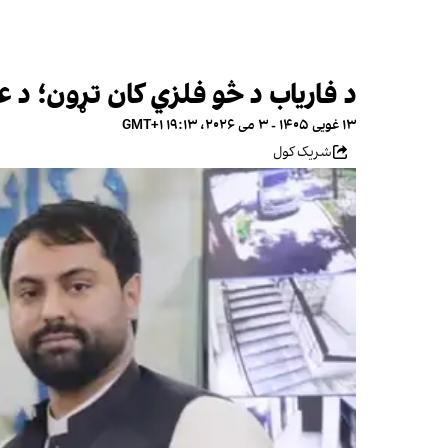
د فاریاب د څو فلزي کان تړون؛ د 
۱۳ غویی ۱۴۰۵ - ۳ می ۲۰۲۶، ۱۹:۱۳ GMT+۱
شریک کول