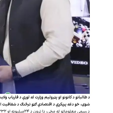
د طالبانو د کانونو او پټرولیم وزارت له لوري د فاریاب
شوی، خو دغه پرېکړې د اقتصادي ګټو ترڅنګ د شفافیت او ح