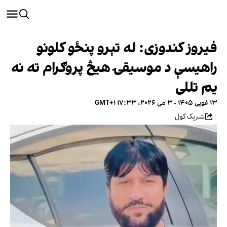
فیروز کندوزی: له تېرو پنځو کلونو
راهیسې د موسیقۍ هیڅ پروګرام ته نه
یم تللی
۱۳ غویی ۱۴۰۵ - ۳ می ۲۰۲۶، ۱۷:۳۳ GMT+۱
شریک کول