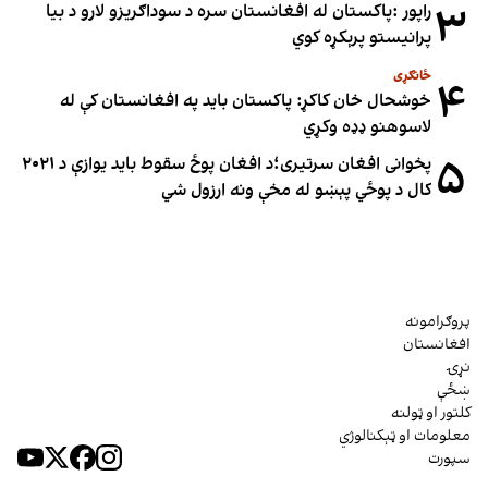
۳
راپور :پاکستان له افغانستان سره د سوداګریزو لارو د بیا
پرانیستو پرېکړه کوي
ځانګړی
۴
خوشحال خان کاکړ: پاکستان بايد په افغانستان کې له
لاسوهنو ډډه وکړي
۵
پخوانی افغان سرتیری؛د افغان پوځ سقوط باید یوازې د ۲۰۲۱
کال د پوځي پېښو له مخې ونه ارزول شي
پروګرامونه
افغانستان
نړۍ
ښځې
کلتور او ټولنه
معلومات او ټېکنالوژي
سپورت