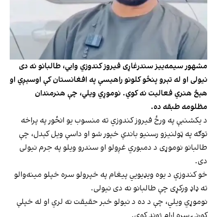
مشهور سیمه‌ییز سندرغاړی فیروز کندوزي وايي، طالبانو نه دی
نیولی او له تېرو پنځو کلونو راهیسې په افغانستان کې اوسېږي او
هېڅ هنري فعالیت نه کوي. نوموړي ویلي، چې هنرمندان
مظلومه طبقه ده.
د یکشنبې په ورځ فیروز کندوزي ته منسوب یو انځور په پراخه
توګه په ټولنیزو رسنیو باندې خپور شو او داسې ویل کېدل، چې
طالبانو نوموړی د دمبوري غږولو او سندرو ویلو په جرم نیولی
دی.
خو کندوزي د یوه ویډیويي پیغام په خپرولو سره خپلو مینه‌والو
ته ډاډ ورکړی چې طالبانو نه دی نیولی.
نوموړي ویلي، چې د ده د نیولو خبر حقیقت نه لري او له خپلې
کورنۍ سره ارام ژوند کوي.