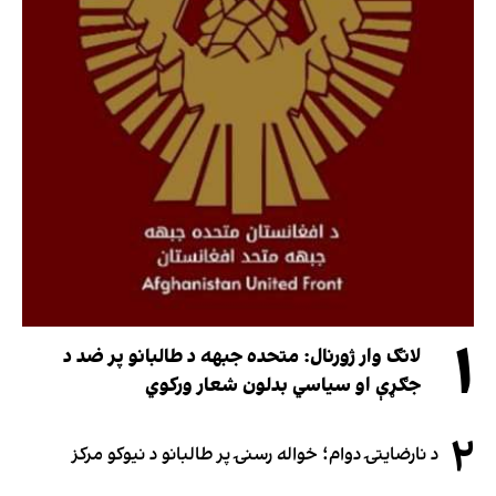
۱
لانګ وار ژورنال: متحده جبهه د طالبانو پر ضد د
جګړې او سیاسي بدلون شعار ورکوي
۲
د نارضایتۍ دوام؛ خواله رسنۍ پر طالبانو د نیوکو مرکز