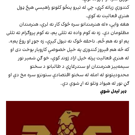
کندوزي زیاته کړې، چې له تېرو پنځو کلونو راهیسې هېڅ ډول
هنري فعالیت نه کوي.
هغه وايي، «له هنرمندانو سره څوک کار نه لري، هنرمندان
مظلومان دي. زه نه کوم واده ته تللی یم، نه کوم پروګرام ته تللی
یم او نه هم ځم. ناحقه څوک نه نیول کېږي، زه جوړ او روغ یم».
که څه هم فیروز کندوزی په خپل خصوصي کاروبار بوخت دی او
له هنري فعالیت پرته خپل ازاد ژوند کوي، خو ګڼ شمېر نور
سیمه‌ییز هنرمندان او سندرغاړي د طالبانو د سختو
محدودیتونو له امله له سختو اقتصادي ستونزو سره مخ دي او
ګڼ نور له هېواد وتلو ته اړ شوي دي.
ډېر لیدل شوي