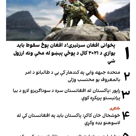
۱
پخوانی افغان سرتیری؛د افغان پوځ سقوط باید
یوازې د ۲۰۲۱ کال د پوځي پېښو له مخې ونه ارزول
شي
۲
متحده جبهه وايي په کندهار کې یې د طالبانو د امر
بالمعروف یو محتسب وژلی
۳
راپور :پاکستان له افغانستان سره د سوداګریزو لارو د بیا
پرانیستو پرېکړه کوي
ځانګړی
۴
خوشحال خان کاکړ: پاکستان بايد په افغانستان کې له
لاسوهنو ډډه وکړي