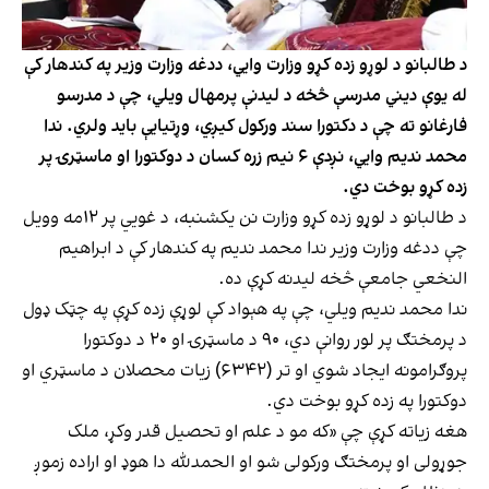
د طالبانو د لوړو زده کړو وزارت وايي، ددغه وزارت وزیر په کندهار کې
له یوې دیني مدرسې څخه د لیدنې پرمهال ویلي، چې د مدرسو
فارغانو ته چې د دکتورا سند ورکول کیږي، وړتیایې باید ولري. ندا
محمد ندیم وايي، نږدې ۶ نیم زره کسان د دوکتورا او ماسټرۍ پر
زده کړو بوخت دي.
د طالبانو د لوړو زده کړو وزارت نن یکشنبه، د غويي پر ۱۲مه وویل
چې ددغه وزارت وزیر ندا محمد ندیم په کندهار کې د ابراهیم
النخعي جامعې څخه لیدنه کړې ده.
ندا محمد ندیم ویلي، چې په هېواد کې لوړې زده کړې په چټک ډول
د پرمختګ پر لور روانې دي، ۹۰ د ماسټرۍ او ۲۰ د دوکتورا
پروګرامونه ایجاد شوي او تر (۶۳۴۲) زیات محصلان د ماسټري او
دوکتورا په زده کړو بوخت دي.
هغه زیاته کړې چې «که مو د علم او تحصیل قدر وکړ، ملک
جوړولی او پرمختګ ورکولی شو او الحمدلله دا هوډ او اراده زموږ