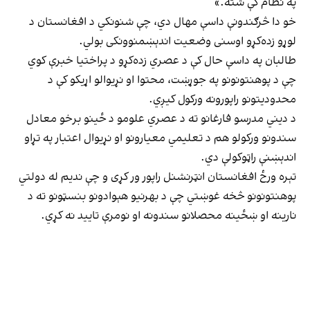
په نظام کې شته.»
خو دا څرګندونې داسې مهال دي، چې شنونکي د افغانستان د
لوړو زده‌کړو اوسنی وضعیت اندېښمنوونکی بولي.
طالبان په داسې حال کې د عصري زده‌کړو د پراختیا خبرې کوي
چې د پوهنتونونو په جوړښت، محتوا او نړیوالو اړیکو کې د
محدودیتونو راپورونه ورکول کیږي.
د دیني مدرسو فارغانو ته د عصري علومو د ځینو برخو معادل
سندونو ورکولو هم د تعلیمي معیارونو او نړیوال اعتبار په تړاو
اندېښنې راټوکولې دي.
تېره ورځ افغانستان انټرنشنل راپور ور کړی و چې ندیم له دولتي
پوهنتونونو څخه غوښتي چې د بهرنیو هېوادونو بنسټونو ته د
نارینه او ښځینه محصلانو سندونه او نومرې تایید نه کړي.