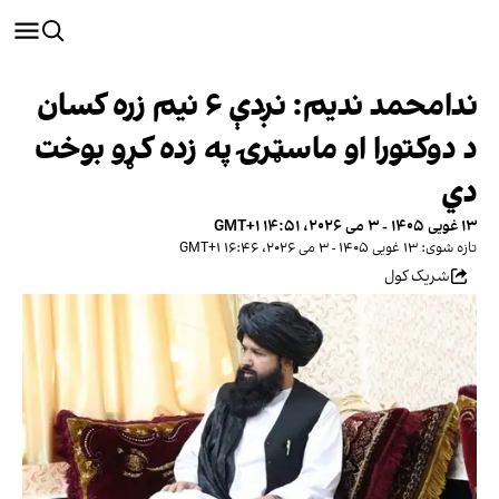
ندامحمد ندیم: نږدې ۶ نیم زره کسان
د دوکتورا او ماسټرۍ په زده کړو بوخت
دي
۱۳ غویی ۱۴۰۵ - ۳ می ۲۰۲۶، ۱۴:۵۱ GMT+۱
تازه شوی: ۱۳ غویی ۱۴۰۵ - ۳ می ۲۰۲۶، ۱۶:۴۶ GMT+۱
شریک کول