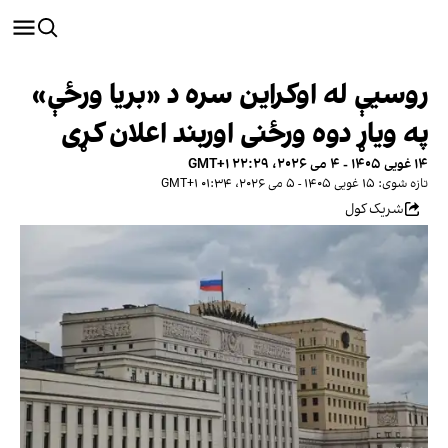
روسیې له اوکراین سره د «بریا ورځې»
په ویاړ دوه ورځنی اوربند اعلان کړی
۱۴ غویی ۱۴۰۵ - ۴ می ۲۰۲۶، ۲۲:۲۹ GMT+۱
تازه شوی: ۱۵ غویی ۱۴۰۵ - ۵ می ۲۰۲۶، ۰۱:۳۴ GMT+۱
شریک کول