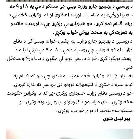
د روسیې د بهرنیو چارو وزارت ویلي چې مسکو د مې په ۸ او ۹ مه
د «بریا ورځې» په مناسبت اوربند اعلانوي او له اوکراین څخه یې د
ورته اقدام تمه کړې، خو خبرداری یې ورکړی چې د اوربند د ماتېدو
په صورت کې به سخت پوځي ځواب ورکړي.
د روسیې د بهرنیو چارو وزارت په ایکس خواله رسنۍ کې د دفاع
وزارت له قوله ویلي چې روسیه د مې د ۸ او ۹ مې نېټې لپاره د
اوربند پرېکړه کړې، څو د دویمې نړیوالې جګړې د بریا ورځ ولمانځل
شي.
په بیان کې له اوکراین څخه غوښتنه شوې چې د ورته اقدام په
کولو سره د جګړې د لنډمهاله درولو دې پروسې ته غاړه کېږدي.
خو د روسیې دفاع وزارت خبرداری ورکړی چې که د اوکراین حکومت
هڅه وکړي د دې مراسمو د ګډوډولو لپاره بریدونه وکړي، نو
مسکو به «سخت او پراخ ځواب» ورکړي.
ډېر لیدل شوي