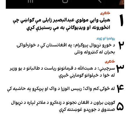
۱
ځانګړی
هیلۍ وایي مولوي عبدالبصیر زابلی مې ګواښي چې
انځورونه او ویډیوګانې به مې رسنیزې کړي
روغتیا او ژوند
۲
د خوړو نړیوال پروګرام: په افغانستان کې د خوارځواکۍ
بحران له کنټروله وتلی
ځانګړی
۳
سرچینې: د هبت‌الله د فرمانونو ریاست د طالبانو د یو وزیر
له خوا د خپلوانو ګومارنې څېړي
۴
له څوکۍ کم واک؛ رییس الوزرا د واک او پرېکړو په حاشیه کې
۵
ګورډن براون د افغان نجونو د زده‌کړو د ملاتړ لپاره د نړیوال
صندوق د جوړېدو غوښتنه کړې