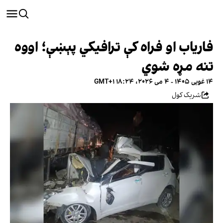
فاریاب او فراه کې ترافیکي پېښې؛ اووه
تنه مړه شوي
۱۴ غویی ۱۴۰۵ - ۴ می ۲۰۲۶، ۱۸:۲۴ GMT+۱
شریک کول