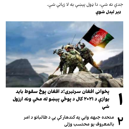
جدي نه شي، دا ډول پېښې به لا زیاتې شي.
ډېر لیدل شوي
۱
پخوانی افغان سرتیری؛د افغان پوځ سقوط باید
یوازې د ۲۰۲۱ کال د پوځي پېښو له مخې ونه ارزول
شي
۲
متحده جبهه وايي په کندهار کې یې د طالبانو د امر
بالمعروف یو محتسب وژلی