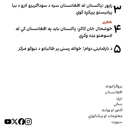
۳
راپور :پاکستان له افغانستان سره د سوداګریزو لارو د بیا
پرانیستو پرېکړه کوي
ځانګړی
۴
خوشحال خان کاکړ: پاکستان بايد په افغانستان کې له
لاسوهنو ډډه وکړي
۵
د نارضایتۍ دوام؛ خواله رسنۍ پر طالبانو د نیوکو مرکز
پروګرامونه
افغانستان
نړۍ
ښځې
کلتور او ټولنه
معلومات او ټېکنالوژي
سپورت