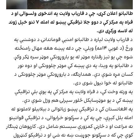
طالبانو اعلان کړی، چې د فاریاب ولایت په اندخوی ولسوالۍ او د
فراه په مرکز کې د دوو جلا ترافیکي پېښو له امله ۷ تنو خپل ژوند
له لاسه ورکړی دی.
د فاریاب ولایت لپاره د طالبانو امنیې قوماندانۍ د دوشنبې په
ورځ (د غویي ۱۴مه) ویلي، چې دغه پېښه هغه مهال رامنځته
شوه چې یو تیز رفتاره موټر له یو باروړونکي موټر سره ټکر وکړ.
د طالبانو په وینا، په دې پېښه کې موټر چلوونکی او دوه نور
کسان مړه شوي دي. همدارنګه، د باروړونکي موټر چلوونکی د
طالبانو له خوا نیول شوی دی.
په ورته وخت کې، د فراه ولایت په مرکز کې په یوې بلې ترافیکي
پېښه کې د یو موټرسایکل څلور سپرلۍ هم وژل شوي دي.
په افغانستان کې د ترافیکي پېښو زیاتوالی د بېلابېلو لاملونو له
امله بلل کېږي، چې په کې د سړکونو خرابوالی، د ترافیکي قوانینو
نه مراعت او د څارنې کمزوري سیستم شامل دي. کارپوهان ټینګار
کوي چې که د سړکونو جوړښت ښه نه شي او د ترافیکو کنټرول