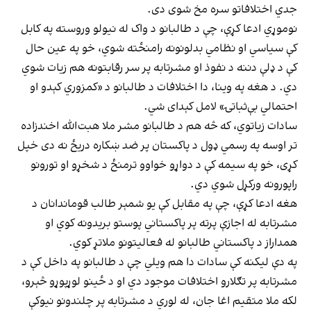
جدي اختلافاتو سره مخ شوی دی.
نوموړي ادعا کړې، چې د طالبانو د واک له نیولو وروسته په کابل
کې سیاسي او نظامي بدلونونه رامنځته شوي، خو په عین حال
کې د ډلې دننه د نفوذ او مشرتابه پر سر رقابتونه هم زیات شوي
دي. د هغه په وینا، دا اختلافات د طالبانو د «کمزوري کېدو او
احتمالي بې‌ثباتۍ» لامل کېدای شي.
سادات زیاتوي، که څه هم د طالبانو مشر ملا هبت‌الله اخندزاده
تر اوسه په رسمي ډول د پاکستان پر ضد ښکاره دریځ نه دی خپل
کړی، خو په سیمه کې د دواړو خواوو ترمنځ د شخړو او تورونو
راپورونه ورکړل شوي دي.
هغه ادعا کړې، چې په مقابل کې یو شمېر طالب قوماندانان د
مشرتابه له اجازې پرته پر پاکستاني پوستو بریدونه کوي او
همداراز د پاکستاني طالبانو له فعالیتونو ملاتړ کوي.
په دې لیکنه کې سادات دا هم ویلي چې د طالبانو په داخل کې د
مشرتابه پر تګلارو اختلافات موجود دي او د ځینو لوړپوړو څېرو،
لکه ملا متقیم اغا جان، له لوري د مشرتابه پر چلندونو نیوکې