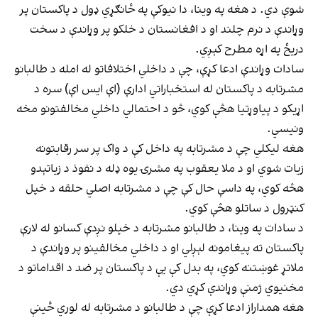
شوې دي. د هغه په وینا، دا نیوکې په ځانګړي ډول د پاکستان پر
وړاندې د نرم چلند او د افغانستان د خلکو پر وړاندې د سخت
دریځ په اړه مطرح کېږي.
سادات وړاندې ادعا کړې، چې د داخلي اختلافاتو له امله د طالبانو
مشرتابه د پاکستان له استخباراتي ادارې (اې ایس اې) سره د
اړیکو د پیاوړتیا هڅې کوي، څو د احتمالي داخلي مخالفتونو مخه
ونیسي.
هغه لیکلي چې د مشرتابه په داخل کې د واک پر سر رقابتونه
زیات شوي او د ملا یعقوب په مشرۍ یوه ډله د نفوذ د زیاتېدو
هڅه کوي، په داسې حال کې چې د مشرتابه اصلي حلقه د خپل
کنټرول د ساتلو هڅې کوي.
د سادات په وینا، د طالبانو مشرتابه د خپلو نږدې کسانو له لارې
پاکستان ته پیغامونه لېږلي او د داخلي مخالفینو پر وړاندې د
ملاتړ غوښتنه کوي، په بدل کې یې د پاکستان پر ضد د اقداماتو د
مخنیوي ژمنې وړاندې کړي دي.
هغه همداراز ادعا کړې چې د طالبانو د مشرتابه له لوري ځینې