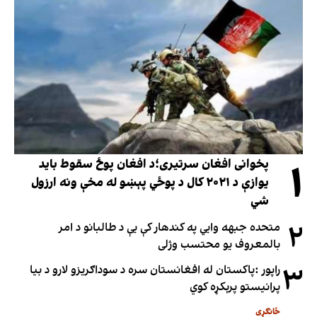
۱
پخوانی افغان سرتیری؛د افغان پوځ سقوط باید
یوازې د ۲۰۲۱ کال د پوځي پېښو له مخې ونه ارزول
شي
۲
متحده جبهه وايي په کندهار کې یې د طالبانو د امر
بالمعروف یو محتسب وژلی
۳
راپور :پاکستان له افغانستان سره د سوداګریزو لارو د بیا
پرانیستو پرېکړه کوي
ځانګړی