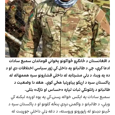
د افغانستان د ځانګړو ځواکونو پخواني قوماندان سمیع سادات
ادعا کړې، چې د طالبانو په داخل کې ژور سیاسي اختلافات دي او د
ده په وینا، د ډلې مشرتابه له داخلي فشارونو سره هممهاله له
پاکستان سره د اړیکو پیاوړتیا هڅې کوي. هغه دا وضعیت د
طالبانو د راتلونکي ثبات لپاره «حساس او نازک» بللی.
سميع سادات په ایکس خواله رسنۍ کې په یوه اوږده لیکنه کې
ویلي، د طالبانو د واکمنۍ نږدې پنځه کلونو او د پاکستان سره د
ځینو نښتو له راپورونو وروسته، د دغه ډلې داخلي جوړښت له