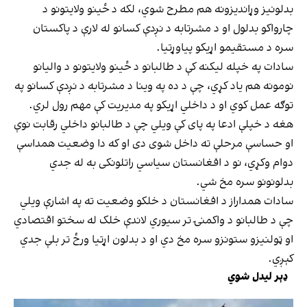
بدلونیز وړاندیزونه هم مطرح شوي، لکه د ځینو ولایتونو د
چارواکو بدلول او د مشرتابه د نږدې کسانو له لارې د پاکستان
سره د مستقیمو اړیکو پیاوړتیا.
سادات په خپله لیکنه کې د طالبانو د ځینو ولایتونو د والیانو
نومونه هم یاد کړي، چې د ده په وینا د مشرتابه د نږدې کسانو په
توګه عمل کوي او د داخلي اړیکو په مدیریت کې مهم رول لري.
هغه د خپلې ادعا په پای کې ویلي چې د طالبانو داخلي رقابت نوې
او حساسې مرحلې ته داخل شوی دی او که دا وضعیت همداسې
دوام وکړي، نو د افغانستان سیاسي راتلونکی به له جدي
بدلونونو سره مخ شي.
سادات همداراز د افغانستان د خلکو وضعیت ته په اشارې ویلي
چې د طالبانو د واکمنۍ تر سیوري لاندې خلک له سختو اقتصادي
او ټولنیزو ستونزو سره مخ دي او د بدلون اړتیا ورځ تر بلې جدي
کېږي.
ډېر لیدل شوي