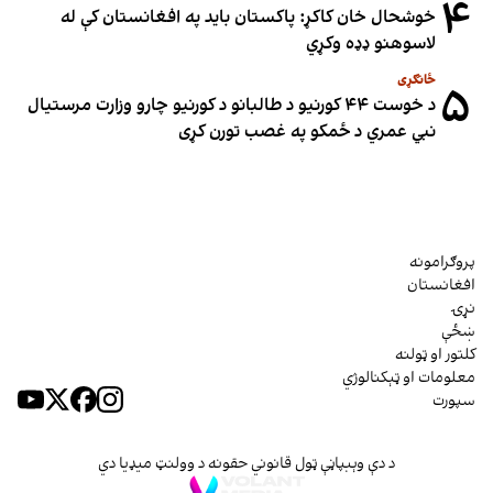
۴
خوشحال خان کاکړ: پاکستان بايد په افغانستان کې له
لاسوهنو ډډه وکړي
ځانګړی
۵
د خوست ۴۴ کورنیو د طالبانو د کورنیو چارو وزارت مرستیال
نبي عمري د ځمکو په غصب تورن کړی
پروګرامونه
افغانستان
نړۍ
ښځې
کلتور او ټولنه
معلومات او ټېکنالوژي
سپورت
د دې وېبپاڼې ټول قانوني حقونه د وولنټ میډیا دي