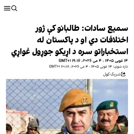
سميع سادات: طالبانو کې ژور
اختلافات دي او د پاکستان له
استخباراتو سره د اړیکو جوړول غواړي
۱۴ غویی ۱۴۰۵ - ۴ می ۲۰۲۶، ۱۹:۱۶ GMT+۱
تازه شوی: ۱۴ غویی ۱۴۰۵ - ۴ می ۲۰۲۶، ۲۰:۱۸ GMT+۱
شریک کول