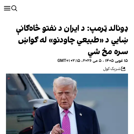
ډونالد ټرمپ: د ایران د نفتو څاه‌ګانې
ښايي د «طبیعي چاودنو» له ګواښ
سره مخ شي
۱۵ غویی ۱۴۰۵ - ۵ می ۲۰۲۶، ۰۲:۱۵ GMT+۱
شریک کول