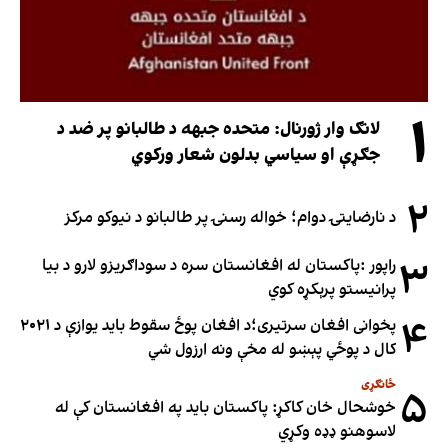
۱
لانګ وار ژورنال: متحده جبهه د طالبانو پر ضد د
جګړې او سیاسي بدلون شعار ورکوي
۲
د نارضایتۍ دوام؛ خواله رسنۍ پر طالبانو د نیوکو مرکز
۳
راپور :پاکستان له افغانستان سره د سوداګریزو لارو د بیا
پرانیستو پرېکړه کوي
۴
پخوانی افغان سرتیری؛د افغان پوځ سقوط باید یوازې د ۲۰۲۱
کال د پوځي پېښو له مخې ونه ارزول شي
ځانګړی
۵
خوشحال خان کاکړ: پاکستان بايد په افغانستان کې له
لاسوهنو ډډه وکړي