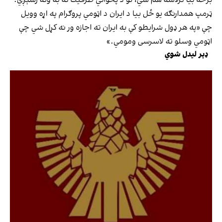
ټرمپ همدارنګه یو ځل بیا د ایران د اټومي پروګرام په اړه وویل
چې «په هر ډول شرایطو کې به ایران ته اجازه ور نه کړل شي چې
اټومي وسلو ته لاسرسی ومومي.»
ډېر لیدل شوي