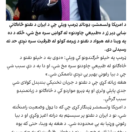
د امریکا ولسمشر، ډونالډ ټرمپ ویلي چې د ایران د نفتو څاه‌ګانې
ښايي ډېر ژر د «طبیعي چاودنو» له ګواښ سره مخ شي، ځکه د ده
په وینا دغه هېواد د نفتو د زېرمه کولو له ظرفیت سره نږدې حد ته
رسېدلی دی.
ټرمپ په خپلو څرګندونو کې ویلي: «دوی به د خپلو نفتو د
څاه‌ګانو له طبیعي چاودنو سره مخ شي، او دا به د دې سبب شي
چې د بیا رغونې بهیر یې نږدې ناممکن شي.»
هغه زیاته کړې چې د نفتو د جریان تخنیکي بندېدل کولای شي
جدي پایلې ولري او په ډېرو مواردو کې د څاه‌ګانو د زیانمنېدو
سبب ګرځي.
د امریکا ولسمشر ټینګار کړی چې که دا ډول وضعیت رامنځته
شي، نو د ایران د نفتو پر سیسټم به درانه اغېز وکړي او د بیا
رغونې وړتیا به یې محدوده شي. د هغه په وینا، حتی که یوه
برخه بیا ترلاسه هم شي، نو د پخواني ظرفیت ته به ونه رسېږي.