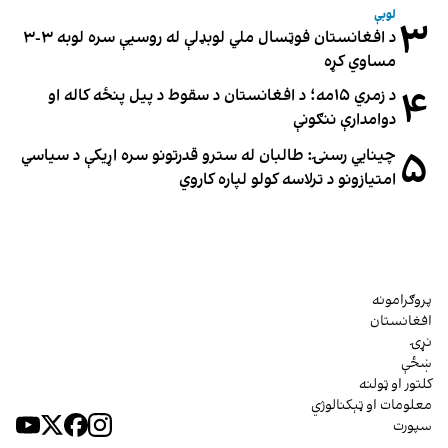
لوبې
۳
د افغانستان فوټسال ملي لوبډلې له روسیې سره لوبه ۳-۳
مساوي کړه
۴
د زمري ۱۵مه؛ د افغانستان د سقوط د پیل پنځه کاله او
دوامدارې ننګونې
۵
چینایي رسنۍ: طالبان له سترو قدرتونو سره اړیکې د سیاسي
امتیازونو د ترلاسه کولو لپاره کاروي
پروګرامونه
افغانستان
نړۍ
ښځې
کلتور او ټولنه
معلومات او ټېکنالوژي
سپورت