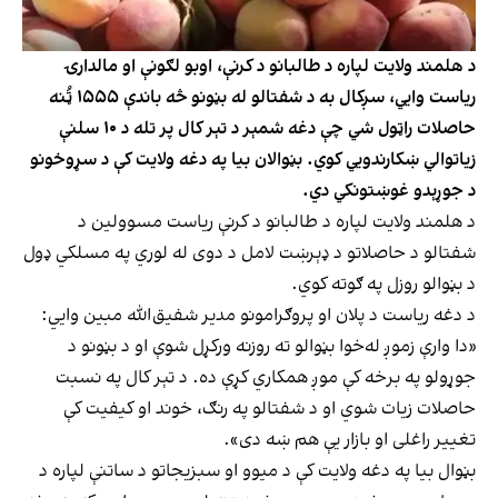
د هلمند ولایت لپاره د طالبانو د کرنې، اوبو لګونې او مالدارۍ
ریاست وايي، سږکال به د شفتالو له بڼونو څه باندې ۱۵۵۵ ټُنه
حاصلات راټول شي چې دغه شمېر د تېر کال پر تله د ۱۰ سلنې
زیاتوالي ښکارندويي کوي. بڼوالان بیا په دغه ولایت کې د سړوخونو
د جوړېدو غوښتونکي دي.
د هلمند ولایت لپاره د طالبانو د کرنې ریاست مسوولین د
شفتالو د حاصلاتو د ډېرښت لامل د دوی له لوري په مسلکي ډول
د بڼوالو روزل په ګوته کوي.
د دغه ریاست د پلان او پروګرامونو مدیر شفیق‌الله مبین وايي:
«دا وارې زموږ له‌خوا بڼوالو ته روزنه ورکړل شوې او د بڼونو د
جوړولو په برخه کې موږ همکاري کړې ده. د تېر کال په نسبت
حاصلات زیات شوي او د شفتالو په رنګ، خوند او کیفیت کې
تغییر راغلی او بازار یې هم ښه دی».
بڼوال بیا په دغه ولایت کې د میوو او سبزیجاتو د ساتنې لپاره د