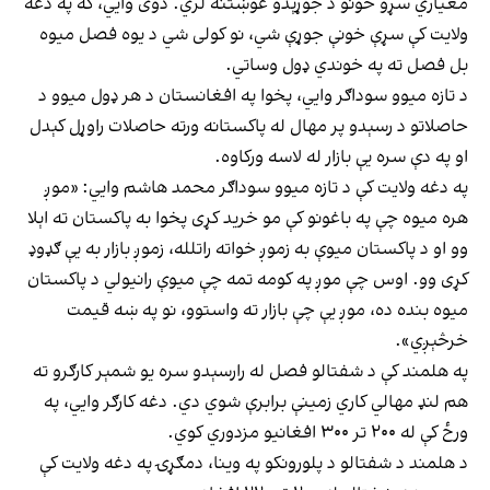
معیاري سړو خونو د جوړېدو غوښتنه لري. دوی وايي، که په دغه
ولایت کې سړې خونې جوړې شي، نو کولی شي د یوه فصل میوه
بل فصل ته په خوندي ډول وساتي.
د تازه میوو سوداګر وايي، پخوا په افغانستان د هر ډول میوو د
حاصلاتو د رسېدو پر مهال له پاکستانه ورته حاصلات راوړل کېدل
او په دې سره یې بازار له لاسه ورکاوه.
په دغه ولایت کې د تازه میوو سوداګر محمد هاشم وايي: «موږ
هره میوه چې په باغونو کې مو خرید کړی پخوا به پاکستان ته اېلا
وو او د پاکستان میوې به زموږ خواته راتلله، زموږ بازار به یې ګډوډ
کړی وو. اوس چې موږ په کومه تمه چې میوې رانیولي د پاکستان
میوه بنده ده، موږ یې چې بازار ته واستوو، نو په ښه قیمت
خرڅېږي».
په هلمند کې د شفتالو فصل له رارسېدو سره یو شمېر کارګرو ته
هم لنډ مهالي کاري زمینې برابرې شوي دي. دغه کارګر وايي، په
ورځ کې له ۲۰۰ تر ۳۰۰ افغانیو مزدوري کوي.
د هلمند د شفتالو د پلورونکو په وینا، دمګړۍ په دغه ولایت کې