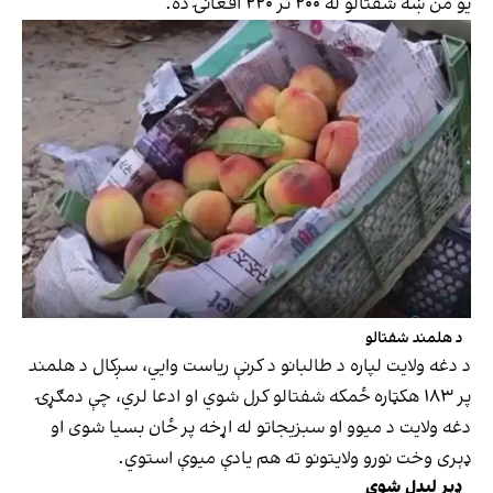
یو من ښه شفتالو له ۲۰۰ تر ۲۲۰ افغانۍ ده.
د هلمند شفتالو
د دغه ولایت لپاره د طالبانو د کرنې ریاست وايي، سږکال د هلمند
پر ۱۸۳ هکټاره ځمکه شفتالو کرل شوي او ادعا لري، چې دمګړۍ
دغه ولایت د میوو او سبزیجاتو له اړخه پر ځان بسیا شوی او
ډېری وخت نورو ولایتونو ته هم یادې میوې استوي.
ډېر لیدل شوي