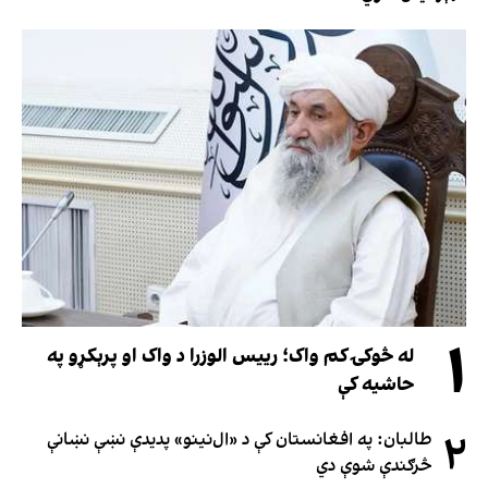
۱
له څوکۍ کم واک؛ رییس الوزرا د واک او پرېکړو په
حاشیه کې
۲
طالبان: په افغانستان کې د «ال‌نینو» پدیدې نښې نښانې
څرګندې شوې دي