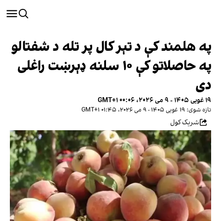
په هلمند کې د تېر کال پر تله د شفتالو
په حاصلاتو کې ۱۰ سلنه ډېرښت راغلی
دی
۱۹ غویی ۱۴۰۵ - ۹ می ۲۰۲۶، ۰۰:۰۶ GMT+۱
تازه شوی: ۱۹ غویی ۱۴۰۵ - ۹ می ۲۰۲۶، ۰۱:۴۵ GMT+۱
شریک کول