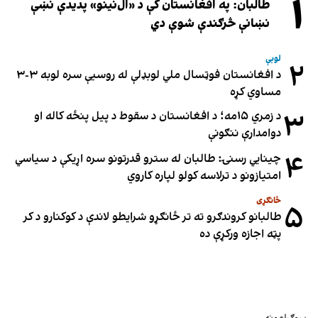
۱
طالبان: په افغانستان کې د «ال‌نینو» پدیدې نښې
نښانې څرګندې شوې دي
لوبې
۲
د افغانستان فوټسال ملي لوبډلې له روسیې سره لوبه ۳-۳
مساوي کړه
۳
د زمري ۱۵مه؛ د افغانستان د سقوط د پیل پنځه کاله او
دوامدارې ننګونې
۴
چینایي رسنۍ: طالبان له سترو قدرتونو سره اړیکې د سیاسي
امتیازونو د ترلاسه کولو لپاره کاروي
ځانګړی
۵
طالبانو کروندګرو ته تر ځانګړو شرایطو لاندې د کوکنارو د کر
پټه اجازه ورکړې ده