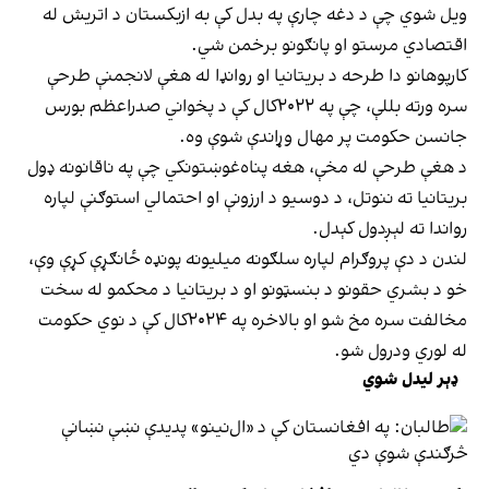
ویل شوي چې د دغه چارې په بدل کې به ازبکستان د اتریش له
اقتصادي مرستو او پانګونو برخمن شي.
کارپوهانو دا طرحه د بریتانیا او روانډا له هغې لانجمنې طرحې
سره ورته بللې، چې په ۲۰۲۲کال کې د پخواني صدراعظم بورس
جانسن حکومت پر مهال وړاندې شوې وه.
د هغې طرحې له مخې، هغه پناه‌غوښتونکي چې په ناقانونه ډول
بریتانیا ته ننوتل، د دوسیو د ارزونې او احتمالي استوګنې لپاره
رواندا ته لېږدول کېدل.
لندن د دې پروګرام لپاره سلګونه میلیونه پونډه ځانګړې کړې وې،
خو د بشري حقونو د بنسټونو او د بریتانیا د محکمو له سخت
مخالفت سره مخ شو او بالاخره په ۲۰۲۴کال کې د نوي حکومت
له لوري ودرول شو.
ډېر لیدل شوي