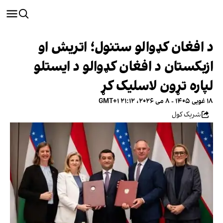
د افغان کډوالو ستنول؛ اتریش او
ازبکستان د افغان کډوالو د ایستلو
لپاره تړون لاسلیک کړ
۱۸ غویی ۱۴۰۵ - ۸ می ۲۰۲۶، ۲۱:۱۲ GMT+۱
شریک کول