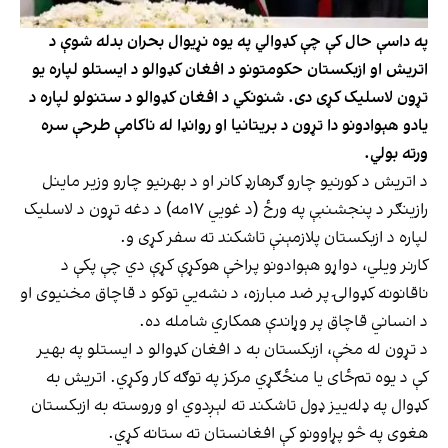
په داسې حال کې چې کډوالي په یوه نړیوال بحران بدله شوې د
اتریش او ازبکستان حکومتونو د افغان کډوالو د ایستلو لپاره یو
تړون لاسلیک کړی دی. شنونکي د افغان کډوالو د ستنولو لپاره د
یادو هېوادونو دا تړون د بریتانیا او روانډا له ناکامې طرحې سره
ورته بولي.
د اتریش د کورنیو چارو ګرهارډ کانر او د بهرنیو چارو وزیر ماینل
رازینګر د پنجشنبې په ورځ (د غویي ۱۷مه) د دغه تړون د لاسلیک
لپاره د ازبکستان پلازمېنې تاشکند ته سفر کړی و.
کارنر ویلي، دواړو هېوادونو پراخې هوکړې کړې دي چې پکې د
ناقانونه کډوالۍ پر ضد مبارزه، د نشه‌يي توکو د قاچاق مخنیوی او
د انساني قاچاق پر وړاندې همکاري شامله ده.
د تړون له مخې، ازبکستان به د افغان کډوالو د ایستلو په بهیر
کې د یوه تم‌ځای یا منځګړي مرکز په توګه کار وکړي. اتریش به
کډوال په ډله‌ییز ډول تاشکند ته لېږدوي او وروسته به ازبکستان
هغوی په څو پړاوونو کې افغانستان ته ستانه کړي.