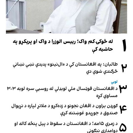
۱
له څوکۍ کم واک؛ رییس الوزرا د واک او پرېکړو په
حاشیه کې
۲
طالبان: په افغانستان کې د «ال‌نینو» پدیدې نښې نښانې
څرګندې شوې دي
لوبې
۳
د افغانستان فوټسال ملي لوبډلې له روسیې سره لوبه ۳-۳
مساوي کړه
۴
ګورډن براون د افغان نجونو د زده‌کړو د ملاتړ لپاره د نړیوال
صندوق د جوړېدو غوښتنه کړې
۵
د زمري ۱۵مه؛ د افغانستان د سقوط د پیل پنځه کاله او
دوامدارې ننګونې