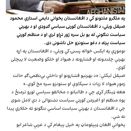
په ملګرو ملتونو کې د افغانستان پخواني دایمي استازي محمود
صیقل ویلي، د افغانستان کورنۍ سیاسي ګډوډي او د بهرني
سیاست ننګونې له یو بل سره ژور تړاو لري او د منظم کورني
سیاست پرته د دغو ستونزو حل ناشونی دی.
نوموړي په ایکس خواله رسنۍ کې ویلي، د افغانستان په اړه
بهرني چلندونه او فشارونه د هېواد او خلکو وضعیت لا پیچلی
کوي.
صیقل لیکلي: «د بهرنیو فشارونو او داخلي بې‌نظمۍ ګډ حالت
زموږ هېواد لا زیات د سپکاوي او ستونزو سره مخ کوي.»
هغه ټینګار کړی چې د طالبانو د مخالفو سیاسي لورو ترمنځ د
یوه منظم او اغېزمن کورني سیاست نشتوالی د دې لامل شوی
چې د افغانستان د بهرني سیاست اساسي ننګونو ته حللارې پیدا
نه شي.
پخواني افغان ډیپلوماټ په خپل پیغام کې د عربي شاعر ابو