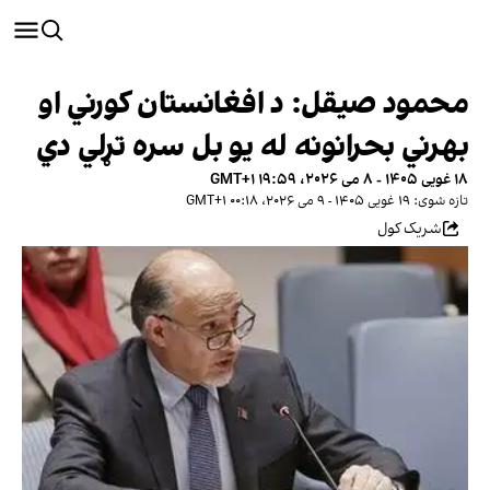
محمود صیقل: د افغانستان کورني او
بهرني بحرانونه له یو بل سره تړلي دي
۱۸ غویی ۱۴۰۵ - ۸ می ۲۰۲۶، ۱۹:۵۹ GMT+۱
تازه شوی: ۱۹ غویی ۱۴۰۵ - ۹ می ۲۰۲۶، ۰۰:۱۸ GMT+۱
شریک کول