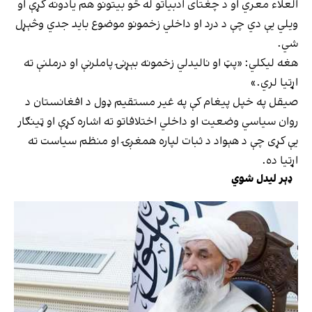
العلاء معري او د چغتای ادبیاتو له څو بیتونو هم یادونه کړې او
ویلي یې دي چې د درد او داخلي زخمونو موضوع باید جدي وڅېړل
شي.
هغه لیکلي: «پټ او نالیدلي زخمونه بېړنۍ پاملرنې او درملنې ته
اړتیا لري.»
صیقل په خپل پیغام کې په غیر مستقیم ډول د افغانستان د
روان سیاسي وضعیت او داخلي اختلافاتو ته اشاره کړې او ټینګار
یې کړی چې د هېواد د ثبات لپاره همغږۍ او منظم سیاست ته
اړتیا ده.
ډېر لیدل شوي