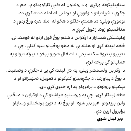
ستاینلیکونه ورکړي او د روغتون له طبي کارکوونکو یې هم د
جګړې د قربانیانو د ژغورنې او درملنې له امله مننه کړې ده.
نوموړي ویلي: «د همدې خلکو د هڅو له امله هره ورځ زموږ د
مدافعینو ژوند ژغورل کېږي».
زېلېنسکي همداراز د اوکراین د شلم پوځ قول اردو له قومندانۍ
څخه لیدنه کړې او هلته یې له هغو پوځیانو سره کتلي، چې د
دنیپرو پېتروفسک سیمې د اشغال شویو برخو د بېرته نیولو په
عملیاتو کې برخه لري.
د اوکراین ولسمشر ویلي، په دې لیدنه کې یې د جګړې د وضعیت،
د پوځ د پیاوړتیا، د جګړه‌ییزو کنډکونو د تمویل، تجهیزاتو او د
بېلابېلو ډرونونو د برابرولو په اړه خبرې کړې دي.
هغه ټینګار کړی، چې په وروستیو میاشتو کې د اوکراین د منځني
واټن بریدونو اغېز ډېر شوی او پوځ ته د نورو پرمختللو وسایلو
برابرول اړین دي.
ډېر لیدل شوي