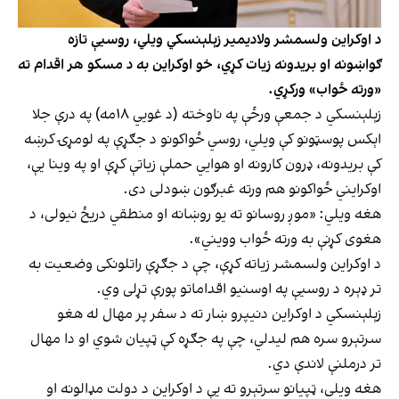
د اوکراین ولسمشر ولادیمیر زېلېنسکي ویلي، روسیې تازه
ګواښونه او بریدونه زیات کړي، خو اوکراین به د مسکو هر اقدام ته
«ورته ځواب» ورکړي.
زېلېنسکي د جمعې ورځې په ناوخته (د غويي ۱۸مه) په درې جلا
اېکس پوسټونو کې ویلي، روسي ځواکونو د جګړې په لومړۍ کرښه
کې بریدونه، ډرون کارونه او هوايي حملې زیاتې کړې او په وینا یې،
اوکرایني ځواکونو هم ورته غبرګون ښودلی دی.
هغه ویلي: «موږ روسانو ته یو روښانه او منطقي دریځ نیولی، د
هغوی کړنې به ورته ځواب وویني».
د اوکراین ولسمشر زیاته کړې، چې د جګړې راتلونکی وضعیت به
تر ډېره د روسیې په اوسنیو اقداماتو پورې تړلی وي.
زېلېنسکي د اوکراین دنیپرو ښار ته د سفر پر مهال له هغو
سرتېرو سره هم لیدلي، چې په جګړه کې ټپیان شوي او دا مهال
تر درملنې لاندې دي.
هغه ویلي، ټپیانو سرتېرو ته یې د اوکراین د دولت مډالونه او