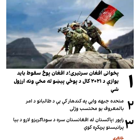
۱
پخوانی افغان سرتیری؛د افغان پوځ سقوط باید
یوازې د ۲۰۲۱ کال د پوځي پېښو له مخې ونه ارزول
شي
۲
متحده جبهه وايي په کندهار کې یې د طالبانو د امر
بالمعروف یو محتسب وژلی
۳
راپور :پاکستان له افغانستان سره د سوداګریزو لارو د بیا
پرانیستو پرېکړه کوي
ځانګړی