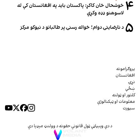
۴
خوشحال خان کاکړ: پاکستان بايد په افغانستان کې له
لاسوهنو ډډه وکړي
۵
د نارضایتۍ دوام؛ خواله رسنۍ پر طالبانو د نیوکو مرکز
پروګرامونه
افغانستان
نړۍ
ښځې
کلتور او ټولنه
معلومات او ټېکنالوژي
سپورت
د دې وېبپاڼې ټول قانوني حقونه د وولنټ میډیا دي