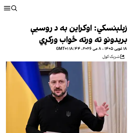
زېلېنسکي: اوکراین به د روسیې
بریدونو ته ورته ځواب ورکړي
۱۸ غویی ۱۴۰۵ - ۸ می ۲۰۲۶، ۱۸:۴۴ GMT+۱
شریک کول