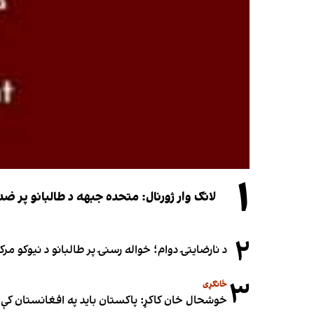
۱
لانګ وار ژورنال: متحده جبهه د طالبانو پر 
۲
د نارضایتۍ دوام؛ خواله رسنۍ پر طالبانو د نیوکو مرک
۳
ځانګړی
خوشحال خان کاکړ: پاکستان بايد په افغانستان کې 