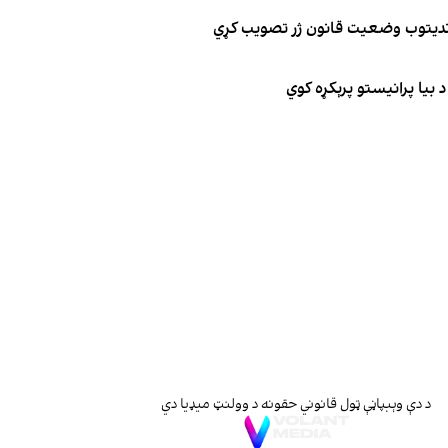
وندیتوب وضعیت قانون ژر تصویب کړي
 بیا پرانیستو پرېکړه کوي
د دې وېبپاڼې ټول قانوني حقونه د وولنټ میډیا دي