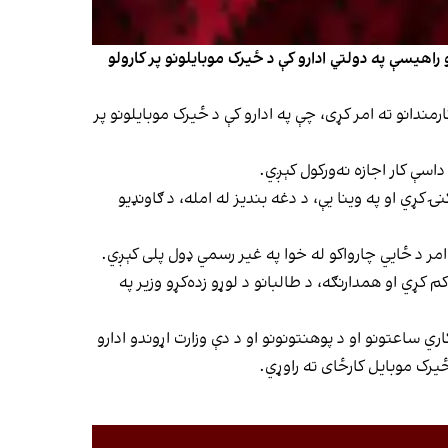
راهیسې په دولتي ادارو کې د ځیرک موبایلونو پر کارولو
ندانو ته امر کړی، چې په ادارو کې د ځیرک موبایلونو پر
اسې کار اجازه نه‌ورکول کېږي.
ړي او په وینا یې، د دغه بندیز له امله، د ګاونډیو
مر د ځايي چارواکو له خوا په غیر رسمي ډول پلی کېږي.
لونو کارول کم کړي او همدارنګه، د طالبانو د لوړو زده‌کړو وزیر په
وروسته په کاري ساعتونو او د پوهنتونونو او د دې وزارت اړوندو ادارو
یرک موبایل کارځای ته راوړي.