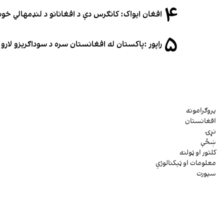
۴
افغان ایواک: کانګرس دې د افغانانو د لنډمهالي خ
۵
راپور :پاکستان له افغانستان سره د سوداګریزو لارو د
پروګرامونه
افغانستان
نړۍ
ښځې
کلتور او ټولنه
معلومات او ټېکنالوژي
سپورت