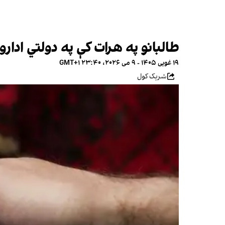
طالبانو په هرات کې په دولتي ادارو 
۱۹ غویی ۱۴۰۵ - ۹ می ۲۰۲۶، ۲۳:۴۰ GMT+۱
شریک کول