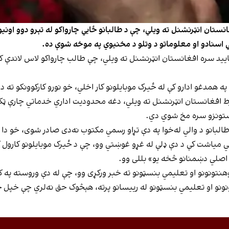
ستان انټرنشنل ته ویلي، چې د طالبانو ځايي چارواکو له تېرو دوو اونیو 
سمي اسنادو او معلوماتو د وتلو د مخنیوي په موخه شوې ده.
ایید سره افغانستان انټرنشنل ته ویلي، چې طالب چارواکو لاس لاندې کارم
 همدغو ادارو کې له ځیرک موبایلونو کار اخلي، خو نورو کارکوونکو ته د د
ط افغانستان انټرنشنل ته ویلي، دغه محدودیت اداري خدماتي چارې ټکنۍ ک
 ستونزو سره مخ شوي دي.
لبانو د والي له‌خوا په دې تړاو رسمي مکتوب نه‌دی صادر شوی، خو دا ا
لله اخوندزاده، د ۱۴۰۴ کال په غبرګولي میاشت کې د دې ډلې له غړو غوښتي وو، چې د ځیرک موبای
و اصلي دښمنانو څخه یو» بللی وو.
میاشتې پر ۱۳مه د افغانستان پوهنتونونو او تعلیمي بنسټونو ته خبر ورکړی وو، چې له دې 
نونو او تعلیمي بنسټونو له رییسانو پرته، هېڅوک حق نه‌لري چې خپل ځ