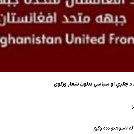
ضد د جګړې او سیاسي بدلون شعار ورکوي
ز
له لاسوهنو ډډه وکړي