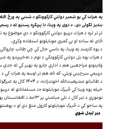
په هرات کې یو شمېر دولتي کارکوونکو د شنبې په ورځ افغان
بندیز لګولی دی. د دوی په وینا، دا پرېکړه رسنیو ته د ر
لږ تر لږه د هرات درېیو دولتي کارکوونکو د دې موضوع په ت
ځای له ساده او بې کمرې موبایلونو استفاده وکړي.
د یوه کارمند په وینا، په داسې حال کې چې طالب چارواکي په
د هرات یوه بل دولتي کارکوونکي د نوم د نه‌خپرېدو په شر
ولایتونو مراجعین هم د اداري چارو په بهیر کې له جدي
درېیمې سرچینې ویلي، که څه هم تر اوسه په هرات کې د طا
د طالبانو مشرهبت‌ا
خپله یوه وینا کې ځیرک موبایلونه «د مسلمانانو له درېی
نوموړي د تېر کال د تلې 
په ساحو کې د ځیرک موبایلونو کارول منع دي او د پوهنتو
ډېر لیدل شوي