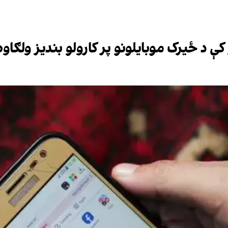
کې د ځیرک موبایلونو پر کارولو بندیز ولګاوه