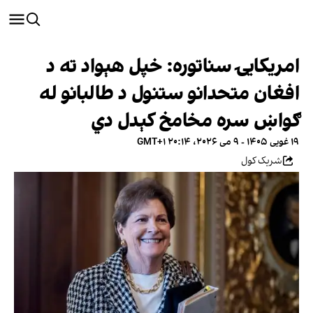
امریکایۍ سناتوره: خپل هېواد ته د
افغان متحدانو ستنول د طالبانو له
ګواښ سره مخامخ کېدل دي
۱۹ غویی ۱۴۰۵ - ۹ می ۲۰۲۶، ۲۰:۱۴ GMT+۱
شریک کول