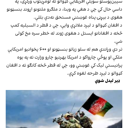
سپین‌پوستو سویلي افریقايي کډوالو ته لومړیتوب ورکړی، په
داسې حال کې چې د هغې په وینا، د ملګرو ملتونو اړوند بنسټونو
هغوی د بېړنۍ پناه غوښتنې مستحق نه‌دي بللي.
د افغان کډوالو د لېږد ملاتړي وایي، چې د قطر د السیلیه کمپ
څخه د افغانانو اېستل د هغوی ژوند له خطر سره مخ کولی
شي.
تر دې وړاندې هم له سلو زیاتو بنسټونو او ۶۰۰ پخوانیو امریکايي
ملکي او پوځي چارواکو د امریکا بهرنیو چارو وزارت ته په یوه
پرانیستي لیک کې غوښتي وو، چې له قطر څخه کانګو ته د افغان
کډوالو د لېږد طرحه لغوه کړي.
ډېر لیدل شوي