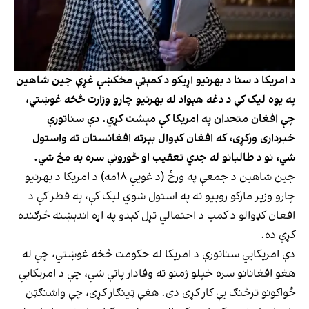
د امریکا د سنا د بهرنیو اړیکو د کمېټې مخکښې غړې جین شاهین
په یوه لیک کې د دغه هېواد له بهرنیو چارو وزارت څخه غوښتي،
چې افغان متحدان په امریکا کې مېشت کړي. دې سناتورې
خبرداری ورکړی، که افغان کډوال بېرته افغانستان ته واستول
شي، نو د طالبانو له جدي تعقیب او ځورونې سره به مخ شي.
جین شاهین د جمعې په ورځ (د غویي ۱۸مه) د امریکا د بهرنیو
چارو وزیر مارکو روبیو ته په استول شوي لیک کې، په قطر کې د
افغان کډوالو د کمپ د احتمالي تړل کېدو په اړه اندېښنه څرګنده
کړې ده.
دې امریکايي سناتورې د امریکا له حکومت څخه غوښتي، چې له
هغو افغانانو سره خپلو ژمنو ته وفادار پاتې شي، چې د امریکايي
ځواکونو ترڅنګ یې کار کړی دی. هغې ټینګار کړی، چې واشنګټن