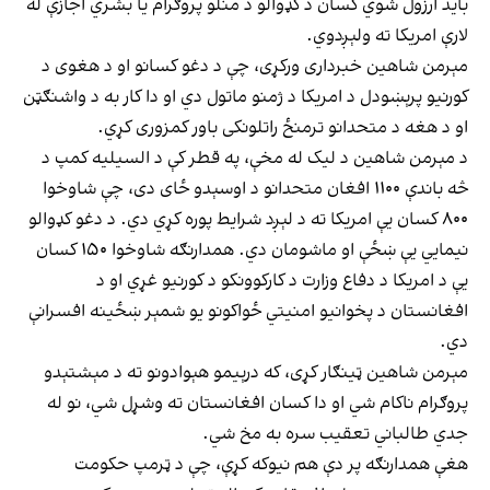
باید ارزول شوي کسان د کډوالو د منلو پروګرام یا بشري اجازې له
لارې امریکا ته ولېږدوي.
مېرمن شاهین خبرداری ورکړی، چې د دغو کسانو او د هغوی د
کورنیو پرېښودل د امریکا د ژمنو ماتول دي او دا کار به د واشنګټن
او د هغه د متحدانو ترمنځ راتلونکی باور کمزوری کړي.
د مېرمن شاهین د لیک له مخې، په قطر کې د السیلیه کمپ د
څه باندې ۱۱۰۰ افغان متحدانو د اوسېدو ځای دی، چې شاوخوا
۸۰۰ کسان یې امریکا ته د لېږد شرایط پوره کړي دي. د دغو کډوالو
نیمایي یې ښځې او ماشومان دي. همدارنګه شاوخوا ۱۵۰ کسان
یې د امریکا د دفاع وزارت د کارکوونکو د کورنیو غړي او د
افغانستان د پخوانیو امنیتي ځواکونو یو شمېر ښځینه افسرانې
دي.
مېرمن شاهین ټینګار کړی، که درېیمو هېوادونو ته د مېشتېدو
پروګرام ناکام شي او دا کسان افغانستان ته وشړل شي، نو له
جدي طالباني تعقیب سره به مخ شي.
هغې همدارنګه پر دې هم نیوکه کړې، چې د ټرمپ حکومت