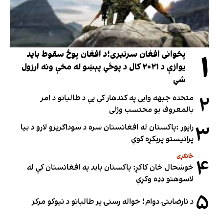
۱
پخوانی افغان سرتیری؛د افغان پوځ سقوط باید
یوازې د ۲۰۲۱ کال د پوځي پېښو له مخې ونه ارزول
شي
۲
متحده جبهه وايي په کندهار کې یې د طالبانو د امر
بالمعروف یو محتسب وژلی
۳
راپور :پاکستان له افغانستان سره د سوداګریزو لارو د بیا
پرانیستو پرېکړه کوي
ځانګړی
۴
خوشحال خان کاکړ: پاکستان بايد په افغانستان کې له
لاسوهنو ډډه وکړي
۵
د نارضایتۍ دوام؛ خواله رسنۍ پر طالبانو د نیوکو مرکز