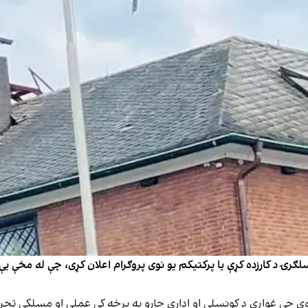
سلګرۍ د کارزده کړې یا پرکتیکم یو نوی پروګرام اعلان کړی، چې له مخې ی
شوی چې غواړي د کونسلي او اداري چارو په برخه کې عملي او مسلکي تجرب