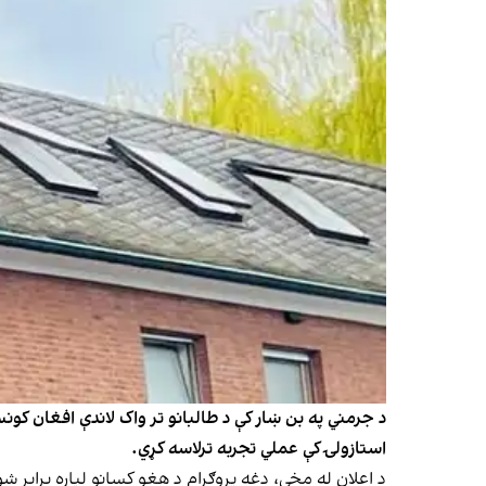
د جرمني په بن ښار کې د طالبانو تر واک لاندې افغان کون
استازولۍ کې عملي تجربه ترلاسه کړي.
د اعلان له مخې، دغه پروګرام د هغو کسانو لپاره برابر 