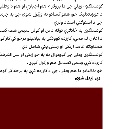
کونسلګرۍ ویلي چې دا پروګرام هم اجباري او هم داوطلبانه
د غوښتنلیک حق هغو کسانو ته ورکړل شوی چې په جرمني کې
چې د استوګنې اسناد ولري.
کونسلګرۍ په ځانګړې توګه د بن او کولن سیمې هغه کسان 
د اعلان له مخې، کارزده کوونکي په بېلابېلو برخو کې کار
همدارنګه عامه اړیکې او رسنۍ پکې شامل دي.
کونسلګرۍ ویلي چې ګډونوال به په څو ژبني او بین‌الفرهنګي
کارزده کړې رسمي تصدیق هم ورکول کېږي.
خو طالبانو دا هم ویلي، چې د کارزده کړې په برخه کې ګو
ډېر لیدل شوي