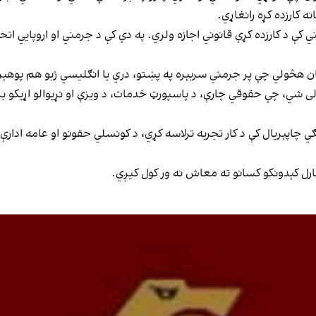
 کارزده کړه رانغاړي.
 د کارزده کړې قانوني اجازه ولري. په دې کې د جرمني او اروپايي ات
هڅولي چې پر جرمني سربېره په پښتو، دري یا انګلیسي ژبو هم پوهېږي،
 کولی شي، چې حقوقي چارې، د پاسپورټ خدمات، د ویزې او نړیوالو اړیکو 
 چاپېریال کې د کار تجربه ترلاسه کړي، د کونسلي حقونو او عامه ادارې ل
مارل کېدونکو کسانو ته معاش نه ور کول کیږي.