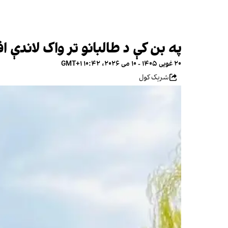
په بن کې د طالبانو تر واک لاندې ا
۲۰ غویی ۱۴۰۵ - ۱۰ می ۲۰۲۶، ۱۰:۴۲ GMT+۱
شریک کول