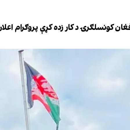
فغان کونسلګرۍ د کار زده کړې پروګرام اعلا