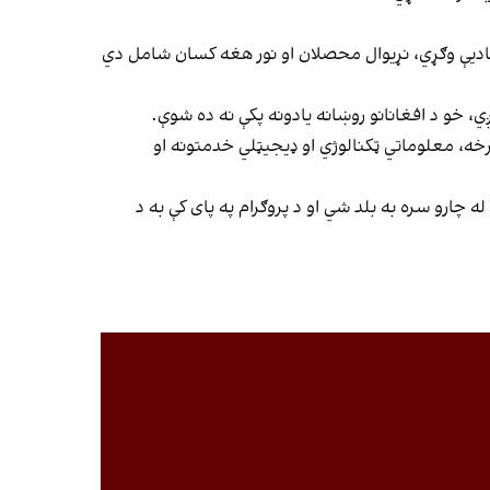
حادیې وګړي، نړیوال محصلان او نور هغه کسان شامل دي
 خو د افغانانو روښانه یادونه پکې نه ده شوې.
برخه، معلوماتي ټکنالوژي او ډیجیټلي خدمتونه او
ه چارو سره به بلد شي او د پروګرام په پای کې به د