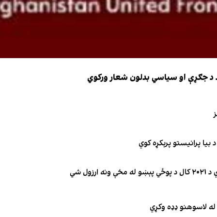
ضد د جګړې او سیاسي بدلون شعار ورکوي
ز
 بیا پرانیستو پرېکړه کوي
ول شي
له لاسوهنو ډډه وکړي