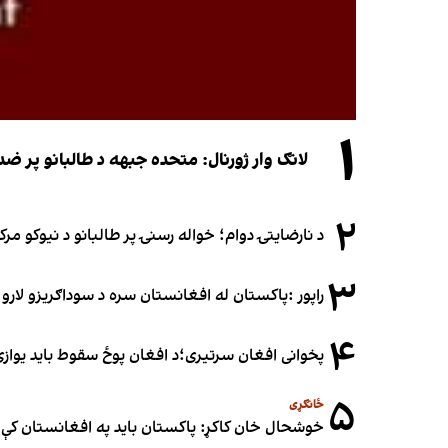
۱
لانګ وار ژورنال: متحده جبهه د طالبانو پر 
۲
د نارضایتۍ دوام؛ خواله رسنۍ پر طالبانو د نیوکو مرک
۳
راپور :پاکستان له افغانستان سره د سوداګریزو لارو د
۴
پخوانی افغان سرتیری؛د افغان پوځ سقوط باید یوازې د ۲۰۲۱ کال د پوځي پېښو له مخې ونه ارز
۵
ځانګړی
خوشحال خان کاکړ: پاکستان بايد په افغانستان کې 