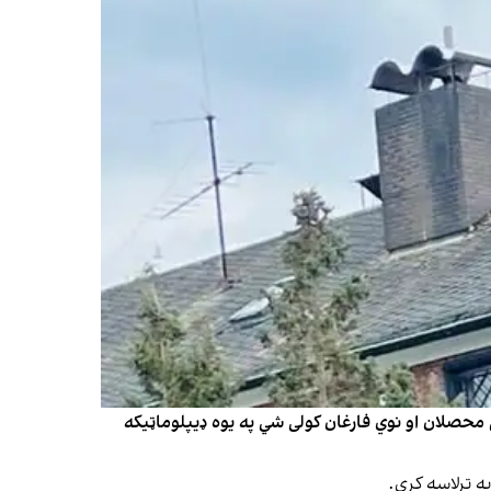
ې محصلان او نوي فارغان کولی شي په یوه ډیپلوماټیکه
ه ترلاسه کړي.