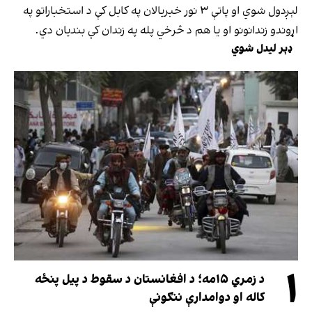
لېږدول شوي او پاتې ۳ نور خبریالان په کابل کې د استخباراتو په
اړوندو زندانونو او یا هم د څرخي پله په زندان کې بندیان دي.
ډېر لیدل شوي
۱
د زمري ۱۵مه؛ د افغانستان د سقوط د پیل پنځه
کاله او دوامدارې ننګونې