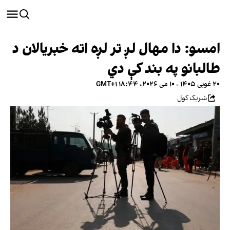
امسو: دا مهال لږ تر لږه اته خبریالان د
طالبانو په بند کې دي
۲۰ غویی ۱۴۰۵ - ۱۰ می ۲۰۲۶، ۱۸:۴۴ GMT+۱
شریک کول