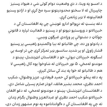
د امسو په وینا، د دې وضعیت دوام کولی شي د هېواد رسنیز
چاپېریال له لا سختو محدودیتونو سره مخ کړي او د ازادو رسنیو
فعالیتونه لا ډېر زیانمن کړي.
دغه بنسټ له نړیوالو ادارو غوښتي چې په افغانستان کې د
خبریالانو د وروستیو نیونو او د رسنیو د فعالیت لپاره د قانوني
چوکاټ د نشتوالي پر وړاندې غبرګون وښيي.
د یادولو وړ ده، چې طالبانو له بیا واکمنېدو راهیسې پر رسنیو
فشار راوړل او پر شدید سانسور ډېر تمرکز کړی چې تر اوسه یې
لسګونه خبریالان نیولي، خو د افغاستان انټرنشنل- پښتو د
موندنو له‌مخې، ۵ نور خبریالان له شاوخوا یوه کال راهیسې لا
هم د طالبانو له خوا په بند کې ساتل کېږي.
په دغه پنځو خبریالانو کې حمید فرهادي، عزیز وطنوال، شکېب
احمد نظري، محمد بشیر هاتف، ابوذر صارم پسرلی شامل دي.
د افغانستان انټرنشنل- پښتو د موندونو له‌مخې، له دغو افغان
خبریالانو شکېب احمد نظري او عبدالعزیز وطنوال بګرام زندان
ته چې په افغانستان کې د «ګوانتانامو» په نوم مشهور زندان دی،