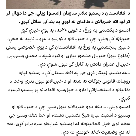
د افغانستان د رسنیو ملاتړ سازمان (امسو) ویلي، چې دا مهال لږ
تر لږه اته خبریالان د طالبان له لوري په بند کې ساتل کېږي.
امسو د یکشنبې په ورځ، د غویي ۲۰مه، په یوې خپرې کړې
خبرپاڼه کې ویلي، چې د خبریالانو د کورنیو د غړو د تایید له مخې،
د تېرې پنجشنبې په ورځ په افغانستان کې د یوې خصوصي رسنۍ
(طلوع نیوز) خبریال منصور نیازی او تېره شپه د همدې رسنۍ بل
خبریال عمران دانش په کابل کې نیول شوي دي.
دغه بنسټ ټینګار کړی چې په افغانستان کې د رسنیو لپاره
روښانه قانوني چوکاټ نه شته او د خبریالانو نیول ډېری وخت د
طالبانو د استخباراتي ادارو د خپل‌سرو اقداماتو پر بنسټ ترسره
کېږي.
امسو ویلي، د دغه دوو خبریالانو نیول ښيي چې د خبریالانو او
رسنیو د امنیت لپاره هېڅ تضمین نشته، او حتا هغه رسنۍ چې
هڅه کوي خپل فعالیتونه له اوسنیو شرایطو سره برابر کړي، هم
له دې وضعیت څخه خوندي نه دي.