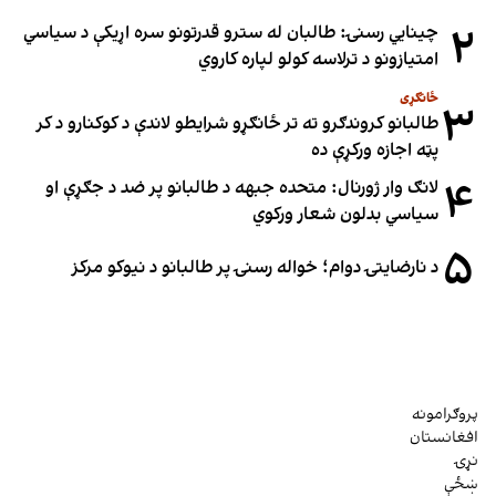
۲
چینایي رسنۍ: طالبان له سترو قدرتونو سره اړیکې د سیاسي
امتیازونو د ترلاسه کولو لپاره کاروي
ځانګړی
۳
طالبانو کروندګرو ته تر ځانګړو شرایطو لاندې د کوکنارو د کر
پټه اجازه ورکړې ده
۴
لانګ وار ژورنال: متحده جبهه د طالبانو پر ضد د جګړې او
سیاسي بدلون شعار ورکوي
۵
د نارضایتۍ دوام؛ خواله رسنۍ پر طالبانو د نیوکو مرکز
پروګرامونه
افغانستان
نړۍ
ښځې