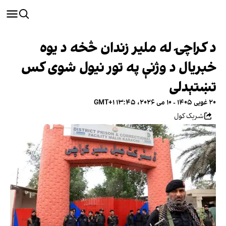
د کراچۍ له ملیر زندان څخه د یوه
خبریال د وژنې په تور نیول شوی کس
تښتېدلی
۲۰ غویی ۱۴۰۵ - ۱۰ می ۲۰۲۶، ۱۳:۴۵ GMT+۱
شریک کول