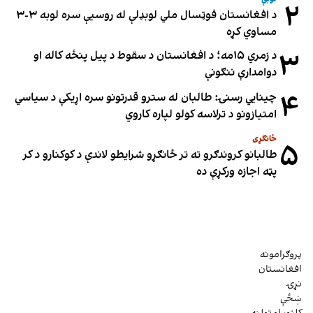
۲
د افغانستان فوټسال ملي لوبډلې له روسیې سره لوبه ۳-۳
مساوي کړه
۳
د زمري ۱۵مه؛ د افغانستان د سقوط د پیل پنځه کاله او
دوامدارې ننګونې
۴
چینایي رسنۍ: طالبان له سترو قدرتونو سره اړیکې د سیاسي
امتیازونو د ترلاسه کولو لپاره کاروي
ځانګړی
۵
طالبانو کروندګرو ته تر ځانګړو شرایطو لاندې د کوکنارو د کر
پټه اجازه ورکړې ده
پروګرامونه
افغانستان
نړۍ
ښځې