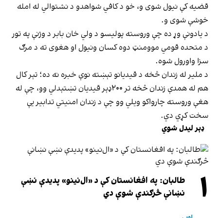
قضیه کې نیول شوی و، خو د کافي شواهدو د نشتوالي له امله
خوشې شوی و.
د یادونې وړ ده چې وروسته پولیسو د ولي خان بابر د وژنې په تور
د متحده قومي موومنټ دوه کسان ونیول او هغوی ته د مرګ
سزا واورول شوه.
د ملیر له زندان څخه د قیدیانو تېښته نوې خبره نه ده؛ تېر کال
هم له همدې زندان څخه تر ۲۰۰ډېر قیدیان تښتېدلي وو، چې له
هغې وروسته چارواکو ویلي وو چې د زندان امنیتي تدابیر یې
سخت کړي دي.
ډېر لیدل شوي
۱
طالبان: په افغانستان کې د «ال‌نینو» پدیدې نښې
نښانې څرګندې شوې دي
لوبې