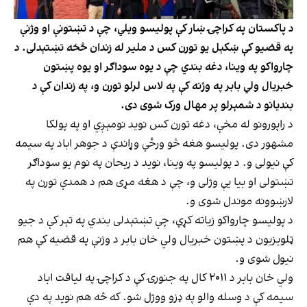
د پاکستان په کراچۍ ښار کې پولیسو ویلي، چې د تښتونې او وژنې
په قضیو کې ښکېل یو تورن کس د ملیر له زندان څخه تښتېدلی. د
چارواکو په وینا، دغه بندي چې د یوه سوداګر او یوه پښتون
خبریال ولي بابر په وژنه کې په لاس لرلو تورن و، په زندان کې د
بندیانو د شمېرلو پر مهال ورک شوی دی.
د راپورونو له مخې، دغه تورن کس نوید نومېږي او په پولکا
مشهور دی. پولیسو هغه څو ورځې وړاندې د جوهر اباد په سیمه
کې نیولی و. د پولیسو په وینا، نوید د ریحان په نوم یو سوداګر
تښتولی او بیا یې وژلی و، چې د هغه مړی هم د همدې تورن په
لارښوونه موندل شوی و.
د پولیسو چارواکو زیاته کړې، چې تښتېدلی بندي په تېر کې د جیو
ټلویزیون د پښتون خبریال ولي خان بابر د وژنې په قضیه کې هم
نیول شوی و.
ولي خان بابر د ۲۰۱۱ کال په جنورۍ کې د کراچۍ په لیاقت اباد
سیمه کې د وسله والو په ډزو ووژل شو. که څه هم نوید په دې