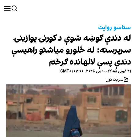
ستاسو روایت
له دندې ګوښه شوې د کورنۍ یوازینۍ
سرپرسته: له څلورو میاشتو راهیسې
دندې پسې لالهانده ګرځم
۲۱ غویی ۱۴۰۵ - ۱۱ می ۲۰۲۶، ۰۷:۰۰ GMT+۱
شریک کول