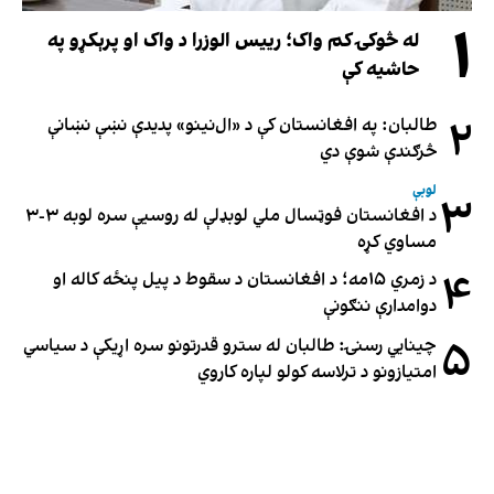
۱
له څوکۍ کم واک؛ رییس الوزرا د واک او پرېکړو په
حاشیه کې
۲
طالبان: په افغانستان کې د «ال‌نینو» پدیدې نښې نښانې
څرګندې شوې دي
لوبې
۳
د افغانستان فوټسال ملي لوبډلې له روسیې سره لوبه ۳-۳
مساوي کړه
۴
د زمري ۱۵مه؛ د افغانستان د سقوط د پیل پنځه کاله او
دوامدارې ننګونې
۵
چینایي رسنۍ: طالبان له سترو قدرتونو سره اړیکې د سیاسي
امتیازونو د ترلاسه کولو لپاره کاروي