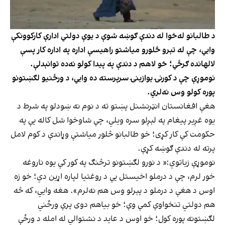
د طالبانو له‌خوا له دندې ګوښه شوې د یوې دولتي ادارې کارکوونکې
وایي، چې له تېرو څلورو میاشتو راهیسې اداره په اداره کار پسې
لالهانده ګرځي؛ خو لاهم د دندې په پیدا کولو نه‌ده توانېدلې.
نوموړې چې د کورنۍ یوازینۍ سرپرسته ده وایي، د ورځنیو لګښتونو
پوره کولو وس نه‌لري.
هغې افغانستان انټرنشنل پښتو ته د نوم نه ښودلو په شرط د
یوه غږیر پیغام په لېږلو سره ویلي، چې شاوخوا شل کاله یې په
حکومت کې کار کړی؛ خو طالبانو څلور میاشتې وړاندې د کوم لامل
پرته له دندې ګوښه کړې.
نوموړې زیاتوي:« د نورو لګښتونو ترڅنګ په کور کې یوه ناروغه
خور لرم، چې د درملو اخیستل یې د روغتیا لپاره اړین دي؛ خو زه
اوس د هغې د درملو د پېرلو وس هم نه‌لرم». هغه وایي، که څه
هم دولتي تنخواوې کمې وې؛ خو بیاهم دوی پرې ورځني
لګښتونه پوره کول؛ خو اوس د عاید د نشتوالي له امله د ورځې