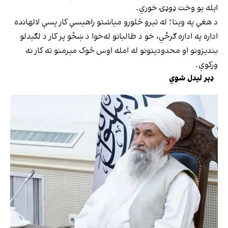
اېله یو وخت ډوډۍ خوري.
د هغې په وینا؛ له تېرو څلورو میاشتو راهیسې کار پسې لالهانده
اداره په اداره ګرځي، خو د طالبانو له‌خوا د ښځو پر کار د لګېدلو
بندیزونو او محدودیتونو له امله اوس څوک مېرمنو ته کار نه
ورکوي.
ډېر لیدل شوي