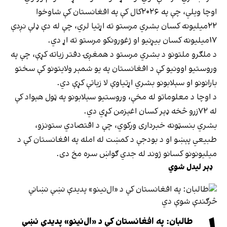
اوچا ویلي، چې په ۲۰۲۶کال کې په افغانستان کې شاوخوا
۲۲میلیونه کسان بشري مرستو ته اړتیا لري، چې له دې ډلې نږدې
۱۷میلیونه کسان بیړنیو او ژغورونکو مرستو ته اړ دي.
د ملګرو ملتونو د بشري مرستو د همغږۍ دفتر زیاته کړې، چې په
وروستیو اوونیو کې د افغانستان په یو شمېر ولایتونو کې سختو
بارانونو او سېلابونو بشري اړتیاوې لا زیاتې کړې دي.
د اوچا د معلوماتو له مخې، وروستیو سېلابونو په ټول هېواد کې
له ۷۲زرو څخه ډېر کسان اغېزمن کړي دي.
بشري بنسټونه خبرداری ورکوي، چې د اقتصادي ستونزو،
طبیعي پېښو او د بودجې د کمښت له امله په افغانستان کې د
میلیونونو کسانو ژوند له جدي ګواښ سره مخ دی.
ډېر لیدل شوي
طالبان: په افغانستان کې د «ال‌نینو» پدیدې نښې