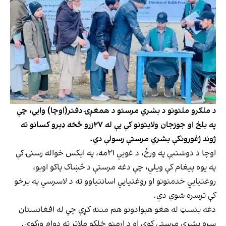
د ملګرو ملتونو د بشري مرستو د همغږۍ دفتر(اوچا) وایي، چې
په بلخ او جوزجان ولایتونو کې یې له ۲۷زرو څخه ډېرو کسانو ته
ژوند ژغورونکې بشري مرستې رسولې دي.
اوچا د دوشنبې په ورځ، د غویي ۲۱مه، په ایکس خواله رسنۍ کې
په یوه پیغام کې ویلي، چې دغه مرستې د څښاک پاکو اوبو،
روغتیايي خدمتونو او روغتیايي اسانتیاوو ته د لاسرسي په برخو
کې ترسره شوې دي.
دغه بنسټ له هغو هېوادونو هم مننه کړې چې له افغانستان
سره بشري مرستې کوي او د اړمنو خلکو ملاتړ ته دوام ورکوي.