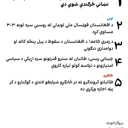
۱
نښانې څرګندې شوې دي
لوبې
۲
د افغانستان فوټسال ملي لوبډلې له روسیې سره لوبه ۳-۳
مساوي کړه
۳
د زمري ۱۵مه؛ د افغانستان د سقوط د پیل پنځه کاله او
دوامدارې ننګونې
۴
چینایي رسنۍ: طالبان له سترو قدرتونو سره اړیکې د سیاسي
امتیازونو د ترلاسه کولو لپاره کاروي
ځانګړی
۵
طالبانو کروندګرو ته تر ځانګړو شرایطو لاندې د کوکنارو د کر
پټه اجازه ورکړې ده
پروګرامونه