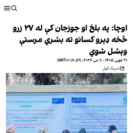
اوچا: په بلخ او جوزجان کې له ۲۷ زرو
څخه ډېرو کسانو ته بشري مرستې
وېشل شوي
۲۱ غویی ۱۴۰۵ - ۱۱ می ۲۰۲۶، ۱۸:۵۹ GMT+۱
شریک کول