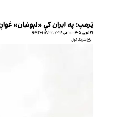
ټرمپ: په ایران کې «لېونیان» غوا
۲۱ غویی ۱۴۰۵ - ۱۱ می ۲۰۲۶، ۱۷:۲۲ GMT+۱
شریک کول