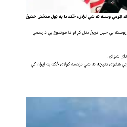
ه اټومي وسله نه شي لرلای، ځکه دا به ټول منځنی ختیځ
 وروسته یې خپل دریځ بدل کړ او دا موضوع یې د رسمي
ېدای شوای.
چې هغوی نتیجه نه شي ترلاسه کولای ځکه په ایران کې