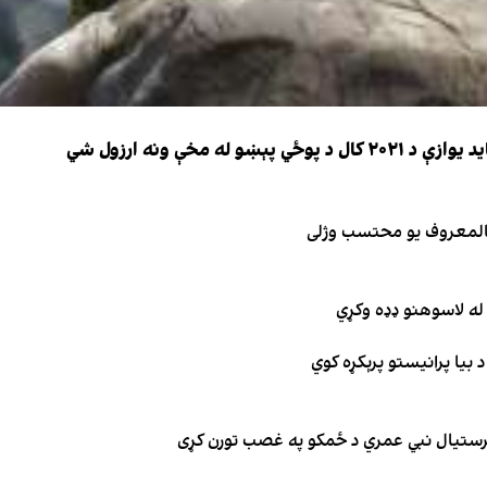
 مخې ونه ارزول شي
 بالمعروف یو محتسب وژلی
له لاسوهنو ډډه وکړي
 بیا پرانیستو پرېکړه کوي