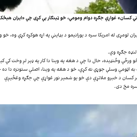
وني کسان» غواړي جګړه دوام ومومي، خو ټینګار یې کړی چې «ایران هېڅکل
ن لومړی له امریکا سره د یورانیمو د بډاینې په اړه هوکړه کړې وه، خو
لنډه جګړه وي.
و ورځې وځنډېده، حال دا چې د هغه په وینا دا کار په ډېر لږ وخت کې ک
 به اټومي وسلې جوړې نه کړي، خو د هغه په وینا، اصلي ستونزه دا ده 
ر کسان د خبرو ملاتړي دي خو یو شمیر نور غواړي چې جګړه وغځیږي
سره مخ دی.