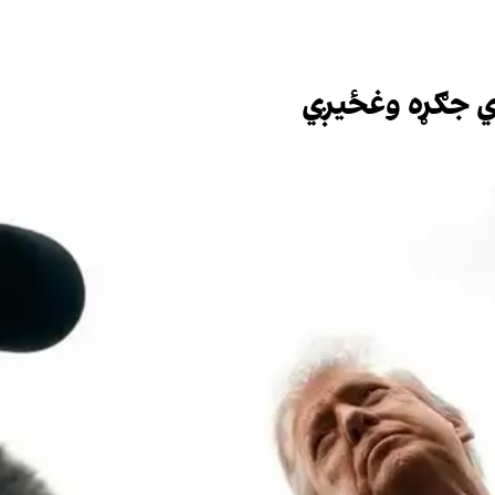
ړي جګړه وغځیږي