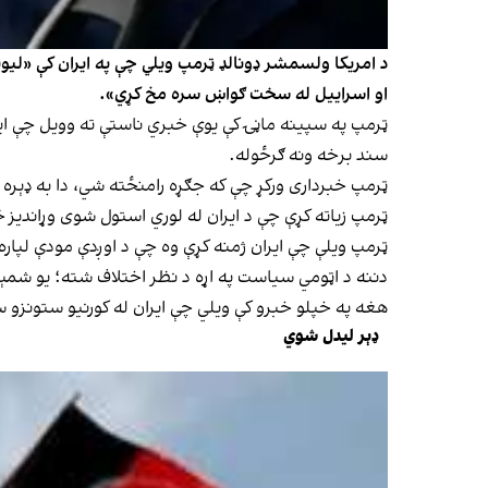
د امریکا ولسمشر ډونالډ ټرمپ ویلي چې په ایران کې «لی
او اسراییل له سخت ګواښ سره مخ کړي».
ټرمپ په سپینه ماڼۍ کې یوې خبري ناستې ته وویل چې ایرا
سند برخه ونه ګرځوله.
ټرمپ خبرداری ورکړ چې که جګړه رامنځته شي، دا به ډېره 
ټرمپ زیاته کړې چې د ایران له لوري استول شوی وړاندیز څ
ټرمپ ویلې چې ایران ژمنه کړې وه چې د اوږدې مودې لپاره
دننه د اټومي سیاست په اړه د نظر اختلاف شته؛ یو شمې
هغه په خپلو خبرو کې ویلي چې ایران له کورنیو ستونزو 
ډېر لیدل شوي