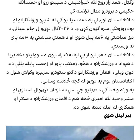
وګټل. همداراز روح‌الله خیراندېش د سپینو زرو او حمیدالله
حکیمي د برونزو مډال ترلاسه کړ.
د افغانستان لوبډلې په دغه سیالیو کې له شپږو ورزشکارانو او
یوه روزونکي سره ګډون کړی و. د ۲۰۲۶کال نړۍوال جام سیالۍ د
مئ میاشتې په ۶مه پیل شوې او د همدې میاشتې په ۱۰مه پای
ته ورسېدې.
د افغانستان د «ډبلیو ار پي اېف» فدراسیون مسوولینو دغه بریا
د هېواد د ورزشکارانو د هڅو، ژمنتیا، باور او زحمت پایله بللې ده.
دوی ویلي، افغان ورزشکارانو د ګڼو ستونزو سربېره وکولای شول د
افغانستان نوم په نړۍواله کچه ځلانده وساتي.
په ورته وخت کې د «ډبلیو جي سي» سازمان نړۍوال استازي او
مشر وحیدالله امیري څخه هم د افغان ورزشکارانو د ملاتړ او
همکارۍ له امله مننه شوې ده.
ډېر لیدل شوي