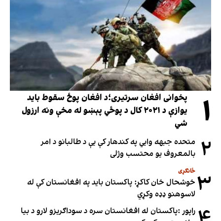
۱
پخوانی افغان سرتیری؛د افغان پوځ سقوط باید
یوازې د ۲۰۲۱ کال د پوځي پېښو له مخې ونه ارزول
شي
۲
متحده جبهه وايي په کندهار کې یې د طالبانو د امر
بالمعروف یو محتسب وژلی
ځانګړی
۳
خوشحال خان کاکړ: پاکستان بايد په افغانستان کې له
لاسوهنو ډډه وکړي
۴
راپور :پاکستان له افغانستان سره د سوداګریزو لارو د بیا