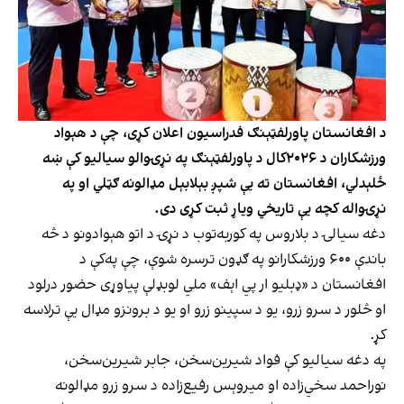
د افغانستان پاورلفټېنګ فدراسیون اعلان کړی، چې د هېواد
ورزشکاران د ۲۰۲۶کال د پاورلفټېنګ په نړۍوالو سیالیو کې ښه
ځلېدلي، افغانستان ته یې شپږ بېلابېل مډالونه ګټلي او په
نړۍواله کچه یې تاریخي ویاړ ثبت کړی دی.
دغه سیالۍ د بلاروس په کوربه‌توب د نړۍ د اتو هېوادونو د څه
باندې ۶۰۰ ورزشکارانو په ګډون ترسره شوې، چې په‌کې د
افغانستان د «ډبلیو ار پي اېف» ملي لوبډلې پیاوړی حضور درلود
او څلور د سرو زرو، یو د سپینو زرو او یو د برونزو مډال یې ترلاسه
کړ.
په دغه سیالیو کې فواد شیرین‌سخن، جابر شیرین‌سخن،
نوراحمد سخي‌زاده او میروېس رفیع‌زاده د سرو زرو مډالونه