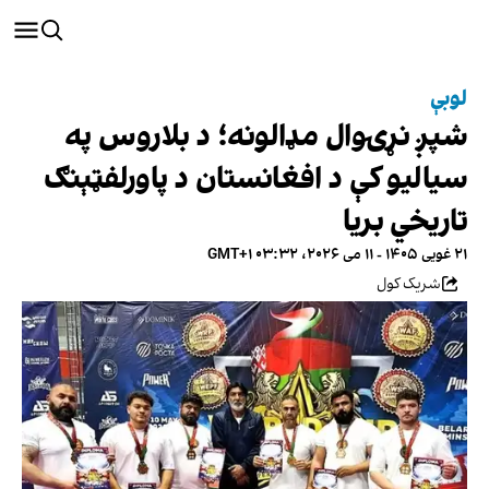
لوبې
شپږ نړۍوال مډالونه؛ د بلاروس په
سیالیو کې د افغانستان د پاورلفټېنګ
تاریخي بریا
۲۱ غویی ۱۴۰۵ - ۱۱ می ۲۰۲۶، ۰۳:۳۲ GMT+۱
شریک کول