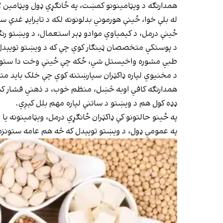
همدارنګه د ویټامینونو کمښت، په ځانګړي ډول ویټامین D، B12، اوسپنه او پروټین د ویښتو د ودې لپاره مهم رول لري او د دې موادو کموالی د وېښتو د تویېدو سرعت زیاتوي.
له بلې خوا، ځینې هورموني بدلونونه لکه د تایرایډ غدې
ځینې درمل، د کیمیاوي موادو ډېر استعمال، د ویښتو رن
د پوستکي متخصصان ټینګار کوي چې که د ویښتو تویېدل ناڅ
طبي مشوره واخیستل شي، ځکه چې ځینې وخت دا ستونز
د مخنیوي لپاره ډاکټران سپارښتنه کوي چې خلک باید مت
همدارنګه کافي اوبه څښل، منظم خوب، د ذهني فشار کمول
ډډه کول هم د ویښتو د ساتنې لپاره مهم بلل کېږي.
په ځینو حالتونو کې ډاکټران ځانګړي درمل، ویټامینونه 
په عمومي ډول، د ویښتو تویېدل که څه هم عامه ستونزه