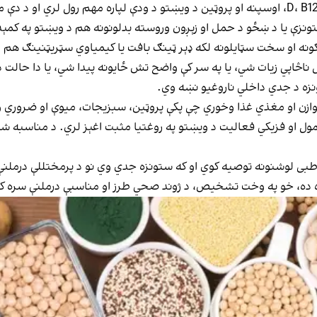
 ستونزې یا د ښځو د حمل او زېږون وروسته بدلونونه هم د ویښتو په ک
ګونه او سخت سټایلونه لکه ډېر ټینګ بافت یا کیمیاوي سټریټنینګ هم 
اپي زیات شي، یا په سر کې واضح تش ځایونه پیدا شي، یا دا حالت د درې
ه د جدي داخلي ناروغیو نښه وي.
وازن او مغذي غذا وخوري چې پکې پروټین، سبزيجات، میوې او ضروري 
 او فزیکي فعالیت د ویښتو په روغتیا مثبت اغېز لري. د مناسبه شام
یا طبی لوشنونه توصیه کوي او که ستونزه جدي وي نو د پرمختللې درمل
 ده، خو په وخت تشخیص، د ژوند صحي طرز او مناسبې درملنې سره کنټ