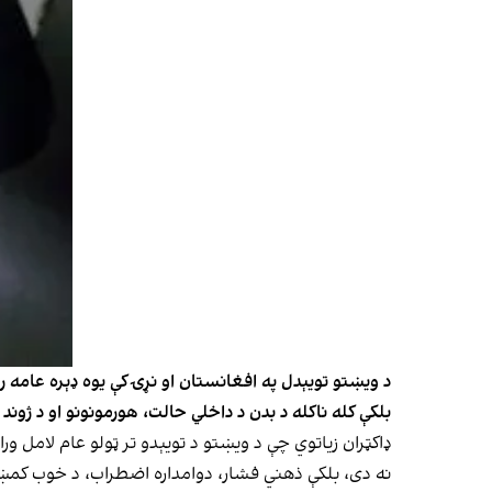
د ویښتو تویېدل په افغانستان او نړۍ کې یوه ډېره عامه
بلکې کله ناکله د بدن د داخلي حالت، هورمونونو او د ژوند
ډاکټران زیاتوي چې د ویښتو د تویېدو تر ټولو عام لامل
نه دی، بلکې ذهني فشار، دوامداره اضطراب، د خوب کمښ