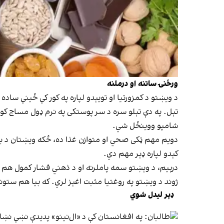
ورځنۍ ساتنه او درملنه
د ویښتو د کمزورتیا او تویېدو لپاره په کور کې ځینې ساد
تېل. په دې تېلو سره د سر پوستکی په نرم ډول مساج کول
شامپو ووینځل شي.
دویم مهم ټکی صحي او متوازن غذا ده، ځکه ویښتان د بد
کېدو لپاره ډېر مهم دي.
درېیم، د وېښتو سمه پاملرنه او د ذهني فشار کمول هم ډ
ژوند د ویښتو په روغتیا مثبت اغېز لري. که بیا هم س
ډېر لیدل شوي