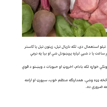
تېلو استعمال دی، لکه ناریال تېل، زیتون تېل یا کاستر
ساعت یا د شپې لپاره پرېښودل شي او بیا په نرمې
کي خواړه لکه بادام، اخروټ او حبوبات د وېښتو د قوي
و څخه ډډه وشي. همدارنګه منظم خوب، سپورټ او ارامه
عه ضروري ده.