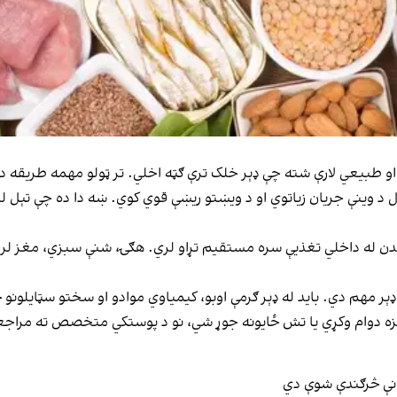
ه او طبیعي لارې شته چې ډېر خلک ترې ګټه اخلي. تر ټولو مهمه طریقه د 
 د وینې جریان زیاتوي او د ویښتو ریښې قوي کوي. ښه دا ده چې تېل لږ 
ن له داخلي تغذیې سره مستقیم تړاو لري. هګۍ، شنې سبزي، مغز لرون
ېر مهم دي. باید له ډېر ګرمې اوبو، کیمیاوي موادو او سختو سټایلون
تونزه دوام وکړي یا تش ځایونه جوړ شي، نو د پوستکي متخصص ته مراج