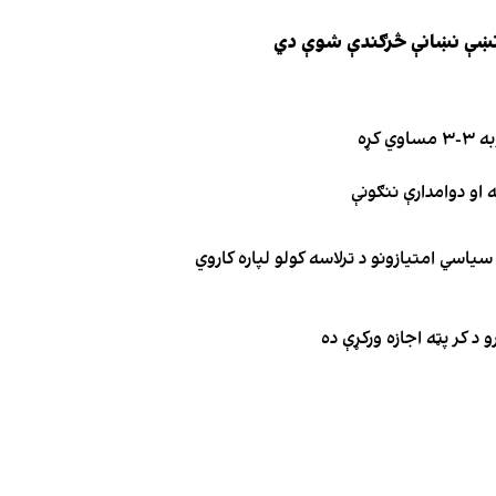
ې نښې نښانې څرګندې شوې دي
کړه
یاسي امتیازونو د ترلاسه کولو لپاره کاروي
 د کر پټه اجازه ورکړې ده