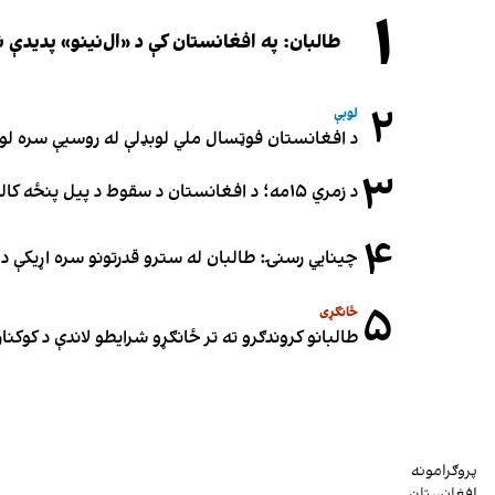
۱
طالبان: په افغانستان کې د «ال‌نینو» پدید
۲
لوبې
د افغانستان فوټسال ملي لوبډلې له روسیې سره لوبه ۳-۳ مساوي 
۳
د زمري ۱۵مه؛ د افغانستان د سقوط د پیل پنځه کاله او دوامدارې ننګونې
۴
چینایي رسنۍ: طالبان له سترو قدرتونو سره اړیکې د س
۵
ځانګړی
طالبانو کروندګرو ته تر ځانګړو شرایطو لاندې د کوکنارو
پروګرامونه
افغانستان