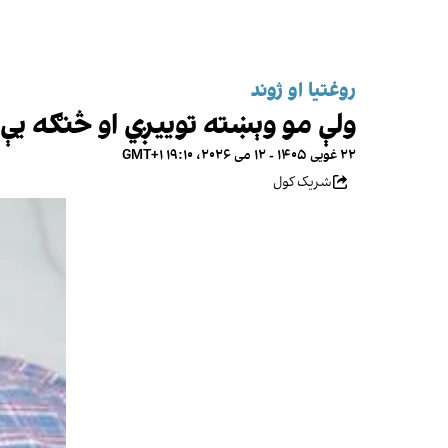
روغتیا او ژوند
ولې مو وېښته توییږي او څنګه یې
۲۲ غویی ۱۴۰۵ - ۱۲ می ۲۰۲۶، ۱۹:۱۰ GMT+۱
شریک کول