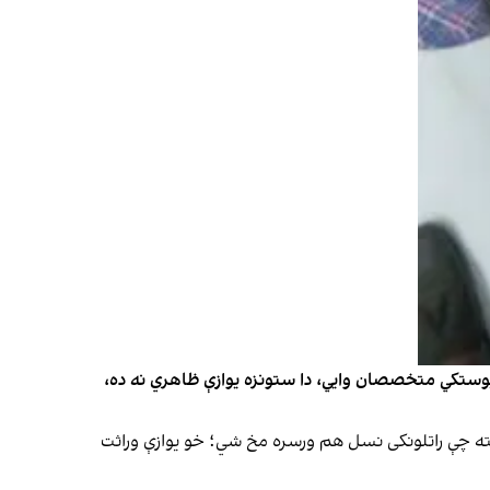
 پوستکي متخصصان وايي، دا ستونزه یوازې ظاهري نه ده،
شته چې راتلونکی نسل هم ورسره مخ شي؛ خو یوازې وراثت