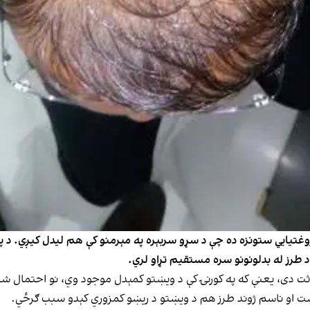
 روغتیایي ستونزه ده چې د سړو سربېره په مېرمنو کې هم لیدل کیږي. د
 د طرز له بدلونونو سره مستقیم تړاو لري.
 وراثت دی، یعنې که په کورنۍ کې د ویښتو کمېدل موجود وي، نو احتمال 
ت او ناسم ژوند طرز هم د ویښتو د ریښو کمزوري کېدو سبب ګرځي.