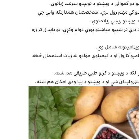
مېدو کې مهم رول لري. متخصصان همدارنګه وايي چې
د ویښتو ریښې زیانمنوي.
 تر شپږو میاشتو پورې دوام وکړي، نو باید ژر تر ژره
ویټامینونه شامل وي.
پو کارول او د کیمیاوي موادو له زیات استعمال څخه
نې لکه د ویښتو د کرلو طبي طریقې هم شته.
رولېدای شي او د ویښتو د بیا ودې امکان هم شته.