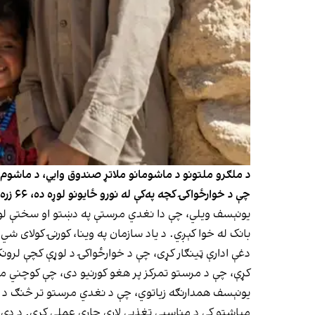
چې د خوارځواکۍ کچه په‌کې له نورو ځایونو لوړه ده، ۶۶ زره کورنیو ته د تغذیې لپاره نغدي مرستې ورکول کېږي.
یونېسف ویلي، چې دا نغدي مرستې په دښتو او سختې لوږې ځ
بانک له خوا کېږي. د یاد سازمان په وینا، کورنۍ کولای شي
دغې ادارې ټینګار کړی، چې د خوارځواکۍ د لوړې کچې لرو
کړې، چې د مرستو تمرکز پر هغو کورنیو دی، چې کوچني م
یونېسف همدارنګه زیاتوي، چې د نغدي مرستو تر څنګ د پو
میاشتو کې د مناسبې تغذیې لارې چارې عملي کړي. د دې 