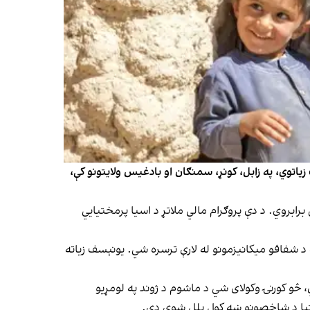
ه پلوه تر ټولو مهم پړاو دی. یونېسف زیاتوي، په زابل، کونړ، سمنګان او بادغیس ولایتونو کې،
ابروي. د دې پروګرام مالي ملاتړ د اسیا پرمختیایي
د شفافو میکانیزمونو له لارې ترسره شي. یونېسف زیاته
څو کورنۍ وکولای شي د ماشوم د ژوند په لومړیو
وغتیا د شاخصونو ښه کول بلل شوي دي.