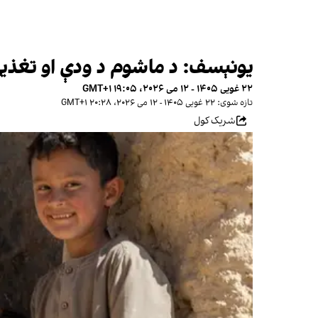
یونېسف: د ماشوم د ودې او تغذیې لپاره د ژوند ل
۲۲ غویی ۱۴۰۵ - ۱۲ می ۲۰۲۶، ۱۹:۰۵ GMT+۱
تازه شوی: ۲۲ غویی ۱۴۰۵ - ۱۲ می ۲۰۲۶، ۲۰:۲۸ GMT+۱
شریک کول