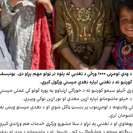
د ملګرو ملتونو د ماشومانو ملاتړ صندوق وایي، د ماشوم د ودې لومړنۍ ۱۰۰۰ ورځې د تغذیې ل
پلو سیمو کورنیو ته د خوراکي اړتیاوو په پوره کولو کې عملي مرستې بر
 د خپلو ماشومانو لپاره اړین مغذي او نور اړین توکي وپېري.
نکي ولایتونه د لومړیتوب پر بنسټ ټاکل شوي او د نغدي مرستو وېش به 
اشومان لري.
هاوي او د تغذیې په تړاو د سلا مشورو ورکړې خدمات هم وړاندې کېږي، 
پروګرام موخه د خوارځواکۍ د کچې راټیټول او د ماشومانو د ودې او ر