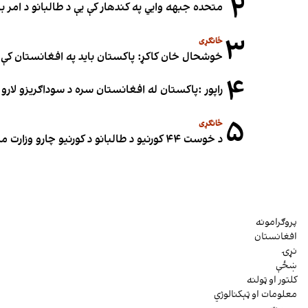
۲
متحده جبهه وايي په کندهار کې یې د طالبانو د امر
۳
ځانګړی
خوشحال خان کاکړ: پاکستان بايد په افغانستان کې 
۴
راپور :پاکستان له افغانستان سره د سوداګریزو لارو د
۵
ځانګړی
د خوست ۴۴ کورنیو د طالبانو د کورنیو چارو وزارت مرستیال نبي عمري د ځمکو په غصب تورن کړی
پروګرامونه
افغانستان
نړۍ
ښځې
کلتور او ټولنه
معلومات او ټېکنالوژي