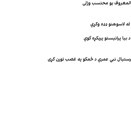
 بالمعروف یو محتسب وژلی
له لاسوهنو ډډه وکړي
 بیا پرانیستو پرېکړه کوي