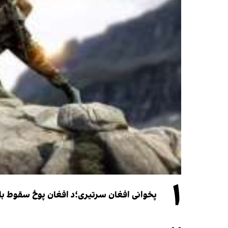
۱
پخوانی افغان سرتیری؛د افغان پوځ سقوط باید یوازې د ۲۰۲۱ کال د پوځي پېښو له