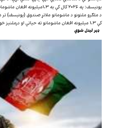
یونیسف: په ۲۰۲۶ کال کې به ۱،۳میلیونه افغان ماشومانو ته د خوارځواکۍ درملنیز خواړه ورسوو | افغانستان انټرنشنل پښتو
کې ۱،۳ میلیونه افغان ماشومانو ته حیاتي او درملنیز خواړه ورسوي، څو د خوارځواکۍ له جدي اغېزو وژغورل شي.
ډېر لیدل شوي