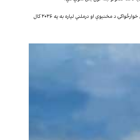
د ملګرو ملتونو د ماشومانو ملاتړ صندوق (یونېسف) تر دې مخکې په خپل وروستي راپور کې ویلي، چې په افغانستان کې د سختې خوارځواکۍ د مخنیوي او درملنې لپاره به په ۲۰۲۶ کال