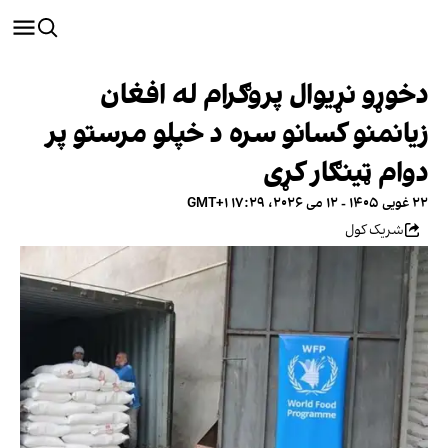
دخوړو نړیوال پروګرام له افغان
زیانمنو کسانو سره د خپلو مرستو پر
دوام ټینګار کړی
۲۲ غویی ۱۴۰۵ - ۱۲ می ۲۰۲۶، ۱۷:۲۹ GMT+۱
شریک کول