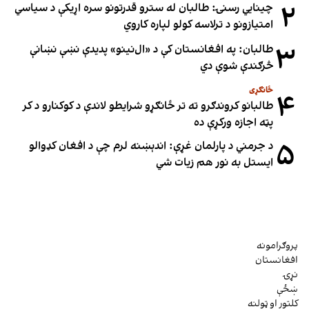
۲
چینایي رسنۍ: طالبان له سترو قدرتونو سره اړیکې د سیاسي
امتیازونو د ترلاسه کولو لپاره کاروي
۳
طالبان: په افغانستان کې د «ال‌نینو» پدیدې نښې نښانې
څرګندې شوې دي
ځانګړی
۴
طالبانو کروندګرو ته تر ځانګړو شرایطو لاندې د کوکنارو د کر
پټه اجازه ورکړې ده
۵
د جرمني د پارلمان غړې: اندېښنه لرم چې د افغان کډوالو
ایستل به نور هم زیات شي
پروګرامونه
افغانستان
نړۍ
ښځې
کلتور او ټولنه