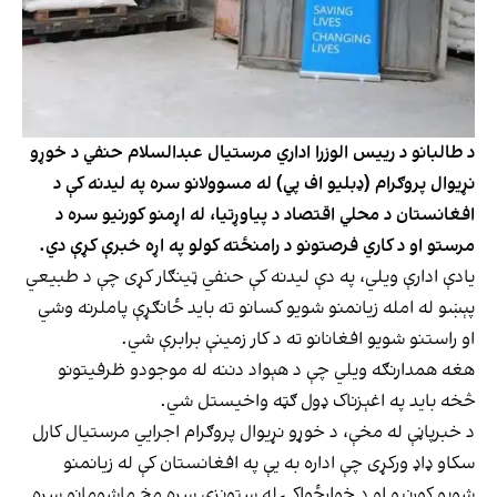
د طالبانو د رییس الوزرا اداري مرستیال عبدالسلام حنفي د خوړو
نړیوال پروګرام (ډبلیو اف پي) له مسوولانو سره په لیدنه کې د
افغانستان د محلي اقتصاد د پیاوړتیا، له اړمنو کورنیو سره د
مرستو او د کاري فرصتونو د رامنځته کولو په اړه خبرې کړې دي.
یادې ادارې ویلي، په دې لیدنه کې حنفي ټینګار کړی چې د طبیعي
پېښو له امله زیانمنو شویو کسانو ته باید ځانګړې پاملرنه وشي
او راستنو شویو افغانانو ته د کار زمینې برابرې شي.
هغه همدارنګه ویلي چې د هېواد دننه له موجودو ظرفیتونو
څخه باید په اغېزناک ډول ګټه واخیستل شي.
د خبرپاڼې له مخې، د خوړو نړیوال پروګرام اجرایي مرستیال کارل
سکاو ډاډ ورکړی چې اداره به یې په افغانستان کې له زیانمنو
شویو کورنیو او د خوارځواکۍ له ستونزې سره مخ ماشومانو سره