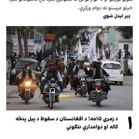
خپلو مرستو ته دوام ورکړي.
ډېر لیدل شوي
۱
د زمري ۱۵مه؛ د افغانستان د سقوط د پیل پنځه
کاله او دوامدارې ننګونې