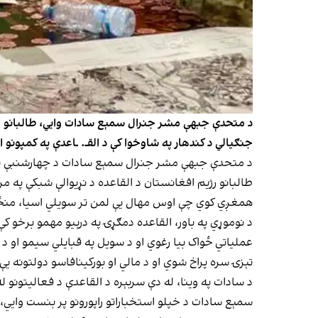
د متحدې جبهې مشر جنرال سمېع سادات وايي، طالبانو افغان
جنګیالي د کندهار په شاوخوا کې د القـ. ـاعدې په کمپونو 
طالبانو رژیم افغانستان د القاعده د نړیوالې شبکې په م
همغږي کوي چې اوس مهال یې لمن تر سویلي اسیا، منځني
د نوموړي په باور، القاعده دمګړۍ په درېیو مهمو برخو ک
عملیاتي ځواک بیا رغوي او د سویل په قبایلي سیمو او د 
تېزۍ سره پراخ شوي او د مالي او بورکینافاسو دولتونه یې
د سادات په وینا، له دې سربېره د القاعدې د فعالیتونو له