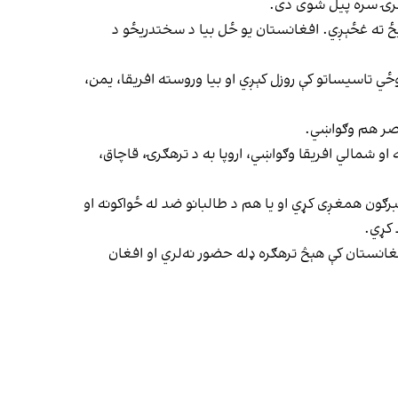
مشرۍ سره پیل شوی دی.
تیځ ته غځېږي. افغانستان یو ځل بیا د سختدریځو د
ي تاسیساتو کې روزل کېږي او بیا وروسته افریقا، یمن،
 مصر هم وګواښي.
 شمالي افریقا وګواښي، اروپا به د ترهګرۍ، قاچاق،
 غبرګون همغږی کړي او یا هم د طالبانو ضد له ځواکونه او
 کړي.
افغانستان کې هېڅ ترهګره ډله حضور نه‌لري او افغان