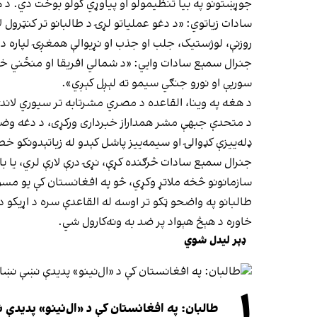
جوړښتونو په بیا تنظیمولو او پیاوړي کولو بوخت دي. د 
سادات زیاتوي: «د دغو عملیاتو لړۍ د طالبانو تر کنټرول
روزنې، لوژستیک، جلب او جذب او نړیوالې همغږۍ لپاره د ی
جنرال سمېع سادات وايي: «د شمالي افریقا او منځني ختیځ
سوریې او نورو جنګي سیمو ته لېږل کېږي».
د هغه په وینا، القاعده د مصري مشرتابه تر سیوري لاندې 
د متحدې جبهې مشر همداراز خبرداری ورکړی، د دغه وضعیت
ډله‌ییزې کډوالۍ او سیمه‌ییز پاشل کېدو له زیاتېدونکو 
جنرال سمېع‌ سادات څرګنده کړې، نړۍ درې لارې لري، یا بای
سازمانونو څخه ملاتړ وکړي، څو په افغانستان کې یو مسو
طالبانو په واضحو ټکو تر اوسه له القاعدې سره د اړیکو د
خاوره د هېڅ هېواد پر ضد به ونه‌کارول شي.
ډېر لیدل شوي
۱
طالبان: په افغانستان کې د «ال‌نینو» پدید