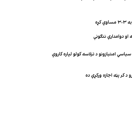
کړه
یاسي امتیازونو د ترلاسه کولو لپاره کاروي
 د کر پټه اجازه ورکړې ده