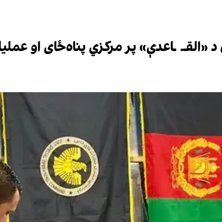
«القـ. ـاعدې» پر مرکزي پناه‌ځای او عملیا