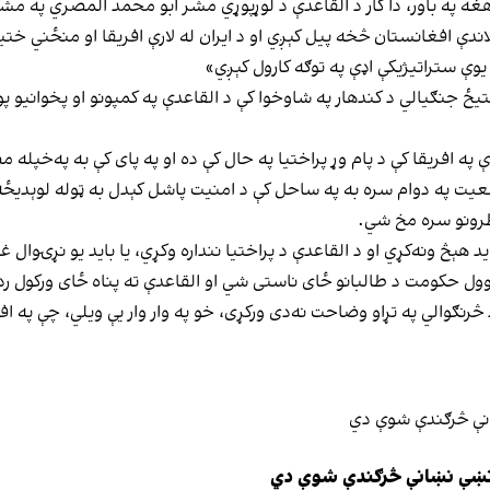
هغه په باور، دا کار د القاعدې د لوړپوړي مشر ابو محمد المصري په 
 لاندې افغانستان څخه پیل کېږي او د ایران له لارې افریقا او منځني خ
وې ستراتیژیکې اډې په توګه کارول کېږي»
 جنګیالي د کندهار په شاوخوا کې د القاعدې په کمپونو او پخوانیو پوځ
په افریقا کې د پام وړ پراختیا په حال کې ده او په پای کې به په‌خپله
 په دوام سره به په ساحل کې د امنیت پاشل کېدل به ټوله لوېدیځه او
خطرونو سره مخ شي.
د هېڅ ونه‌کړي او د القاعدې د پراختیا ننداره وکړي، یا باید یو نړۍوال
ول حکومت د طالبانو ځای ناستی شي او القاعدې ته پناه ځای ورکول رد
 څرنګوالي په تړاو وضاحت نه‌دی ورکړی، خو په وار وار یې ویلي، چې په 
ې نښې نښانې څرګندې شوې دي