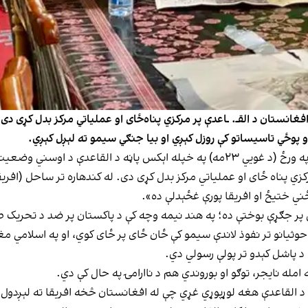
ستان د القـ. ـاعدې پر مرکزي پنا‌ه‌ځای او عملیاتي مرکز بدل کړی دی.
او پوځي تاسیساتو کې روزل کېږي او بیا جنګي سیمو ته لېږل کېږي.
د متحدې جبهې مشر جنرال سمېع سادات د چهارشنبې په ورځ (د غويي ۲۳مه) په خپله اېکس 
رکزي پناه ځای او عملیاتي مرکز بدل کړی دی. له کندهاره تر ساحل (افری
 ختیځ او افریقا پورې غځېدلې ده».
ې پر جګړې بوختې ده؛ په هند نیمه وچه کې د پاکستان پر ضد د تحریک ط
حوثيانو تر نفوذ لاندې سیمو کې ځان ځای پر ځای کوي، او په اسلامي مغ
 د پاشل کېدو تر پولې رسولي دي.
 امله نایجر، توګو او بوروندي هم د ناارامۍ په حال کې دي.