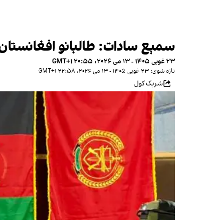
سمېع سادات: طالبانو افغانستان د 
۲۳ غویی ۱۴۰۵ - ۱۳ می ۲۰۲۶، ۲۰:۵۵ GMT+۱
تازه شوی: ۲۳ غویی ۱۴۰۵ - ۱۳ می ۲۰۲۶، ۲۲:۵۸ GMT+۱
شریک کول