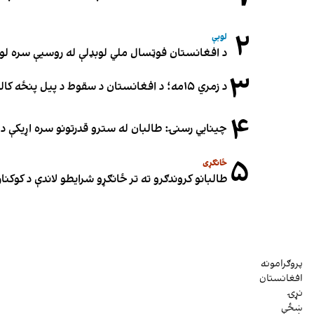
۲
لوبې
د افغانستان فوټسال ملي لوبډلې له روسیې سره لوبه ۳-۳ مساوي 
۳
د زمري ۱۵مه؛ د افغانستان د سقوط د پیل پنځه کاله او دوامدارې ننګونې
۴
چینایي رسنۍ: طالبان له سترو قدرتونو سره اړیکې د س
۵
ځانګړی
طالبانو کروندګرو ته تر ځانګړو شرایطو لاندې د کوکنارو
پروګرامونه
افغانستان
نړۍ
ښځې