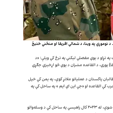
 د نوموړي په وینا، د شمالي افریقا او منځني ختیځ
پاڼه د القاعدې د اوسني وضعیت په تړاو د یوې مفصلې لیکنې په ترڅ کې ویلي: «د
قا) پورې، د القاعده مشران د یوې څو اړخیزې جګړې
البان پاکستان د عملیاتو ملاتړ کوي، په یمن کې خپل
رب کې القاعده او «جې این اې ایم » په ساحل کې په
سمېع سادات د خپلو استخباراتو راپورونو پر بنست وايي، د القاعدې هغه لوړپوړي غړي چې له افغانستان څخه افریقا ته لېږدول شوي، له ۲۰۲۳ کال راهیسې په ساحل کې د وسله‌والو