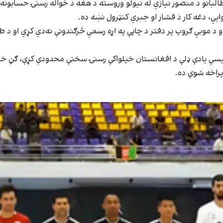
 طالبانو د منصور نیازي له نیولو وروسته د هغه د خواله رسنۍ حسابون
یي، دغه کار د فشار او جبري کنټرول نښه ده.
او د موبي ګروپ پر دفتر د چاپې په اړه رسمي څرګندونې نه‌دي کړي او د
هیسې یادې ډلې د افغانستان خپلواکې رسنۍ سختې محدودې کړې، ګڼ خبریا
پراخه شوې ده.