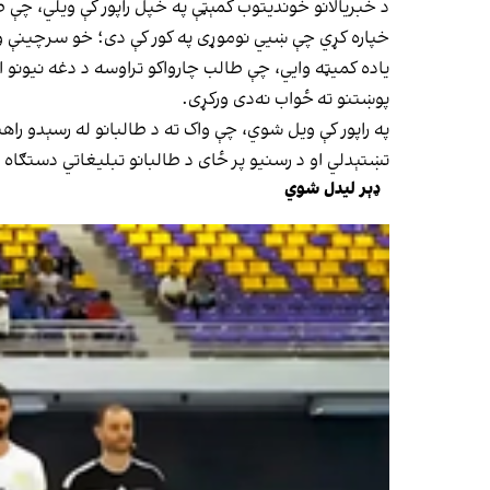
د خبریالانو خوندیتوب کمېټې په خپل راپور کې ويلي، چې
خپاره کړي چې ښيي نوموړی په کور کې دی؛ خو سرچینې وا
یاده کمیټه وايي، چې طالب چارواکو تراوسه د دغه نیونو 
پوښتنو ته ځواب نه‌دی ورکړی.
په راپور کې ويل شوي، چې واک ته د طالبانو له رسېدو را
تښتېدلي او د رسنیو پر ځای د طالبانو تبلیغاتي دستګاه 
ډېر لیدل شوي