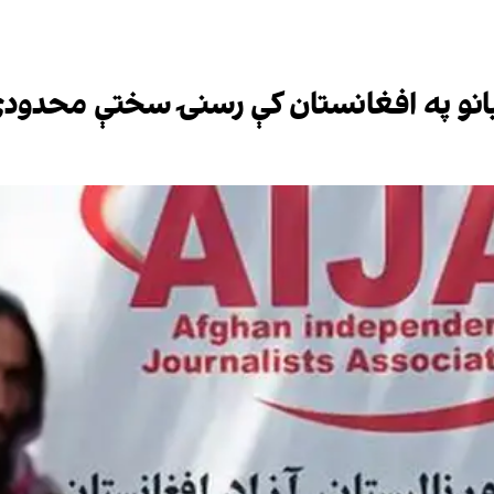
لبانو په افغانستان کې رسنۍ سختې محدود