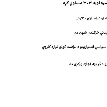
 مساوي کړه
نښانې څرګندې شوې دي
یاسي امتیازونو د ترلاسه کولو لپاره کاروي
 د کر پټه اجازه ورکړې ده