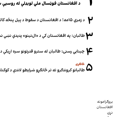
۱
د افغانستان فوټسال ملي لوبډلې له روسیې سره لوبه ۳-۳
۲
د زمري ۱۵مه؛ د افغانستان د سقوط د پیل پنځه کاله او دوامدارې ننګونې
۳
طالبان: په افغانستان کې د «ال‌نینو» پدیدې نښې 
۴
چینایي رسنۍ: طالبان له سترو قدرتونو سره اړیکې د س
۵
ځانګړی
طالبانو کروندګرو ته تر ځانګړو شرایطو لاندې د کوکنارو
پروګرامونه
افغانستان
نړۍ