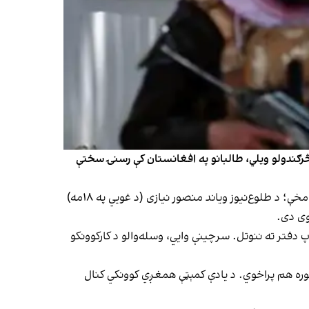
ه څرګندولو ويلي، طالبانو په افغانستان کې رسنۍ سختې
په راپور کې راغلي، چې د طالبانو استخباراتو د طلوع‌نیوز دوه خبریالان نیولي او د موبي ګروپ پر دفتر یې چاپه وهلې ده. د راپور له مخې؛ د طلوع‌نیوز ویاند منصور نیازی (د غویي په ۱۸مه)
وی دی.
ګروپ دفتر ته ننوتل. سرچینې وايي، وسله‌والو د کارکوونکو
 نوره هم پراخوي. د یادې کمېټې همغږي کوونکي کنال