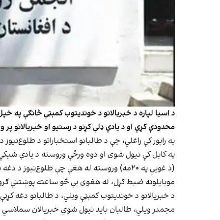
د اسیا لپاره د خبریالانو د خوندیتوب کمېټې څانګې په خپل
محدودې کړې او د یادې ډلې کړنو د رسنیو او خبریالانو پر 
په کابل کې نیول شوی او دوه ورځې وروسته د یادې شبکې
(د غویي په ۲۰مه) وروسته له هغې چې طلوع‌نیوز
موبایلونه ضبط کړل، له هغوی یې څو ساعته پوښتنې ګروې
د خبریالانو د خوندیتوب کمېټې ویلي، د طالبانو دغه کړنې
مجمدر ویلي، طالبان باید نیول شوي خبریالان سملاسي خو