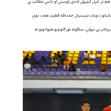
ه هم تر خپل کنټرول لاندې راوستي او داسې مطالب یې
 طالبانو د ویاند مرستیال حمدالله فطرت هم د دوی
لان یې نیولي، سلګونه نور ګاونډیو هېوادونو ته