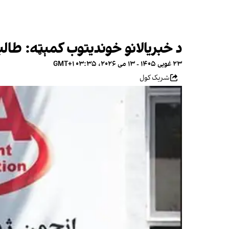
د خبریالانو خوندیتوب کمېټه: طا
۲۳ غویی ۱۴۰۵ - ۱۳ می ۲۰۲۶، ۰۳:۳۵ GMT+۱
شریک کول