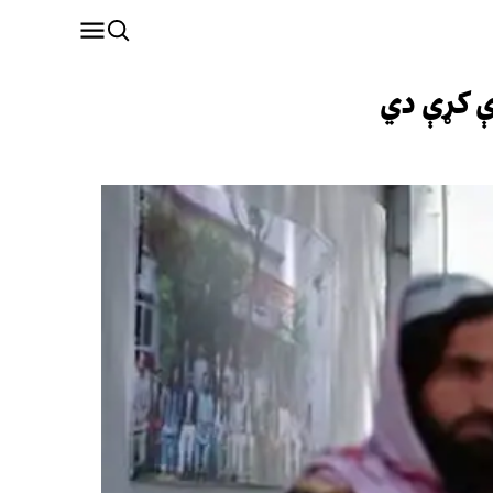
ې کړې دي