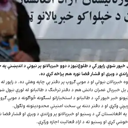
 خپور شوي راپور کې د طلوع‌نیوز د دوو خبریالانو پر نیونې د اندېښنې پ
وړاندې د وېرې او فشار فضا نوره هم پراخه کړې ده.
 بل خبریال عمران دانش هم د دفتر ترڅنګ د طالبانو له لوري نیول ش
 د دغه نیونو خبر خپور کړ، د طالبانو د استخباراتو لسګونه ځواګونه د موبي 
ږنې وکړې او د دفتر دننه یې سخت امنیتي محدودیتونه ولګول.
 په افغانستان کې د رسنیو او خبریالانو پر وړاندې د وېرې او فشار فضا
شې کړي او رسنیو ته د ازاد فعالیت اجازه ورکړي.