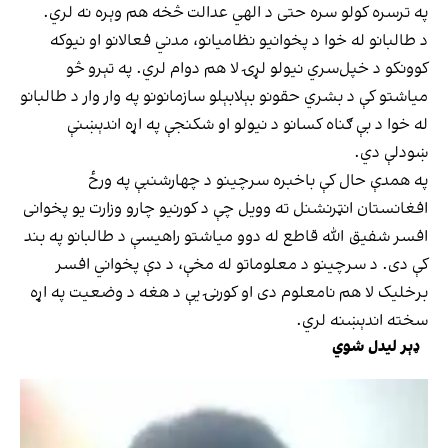
په ترسره کولو سره حتی د الهي عدالت څخه هم وېره نه لري.
د طالبانو له خوا د پخوانیو نظامیانو، مدني فعالانو او نیوکه
کوونکو د خپل‌سري نیولو لړۍ لا هم دوام لري. په تېرو څو
میاشتو کې د بشري حقونو بېلابېلو سازمانونو په وار وار د طالبانو
له خوا د بې ګناه کسانو د نیولو او شکنجې په اړه اندېښنې
ښودلې دي.
په همدې حال کې باخبره سرچینو د چهارشنبې په ورځ
افغانستان انټرنشنل ته وویل چې د کورنیو چارو وزارت یو پخوانی
افسر شفیق الله قاطع له دوو میاشتو راهیسې د طالبانو په بند
کې دی. د سرچینو د معلوماتو له مخې، د دې پخواني افسر
برخلیک لا هم نامعلوم دی او کورنۍ یې د هغه د وضعیت په اړه
سخته اندېښنه لري.
ډېر لیدل شوي