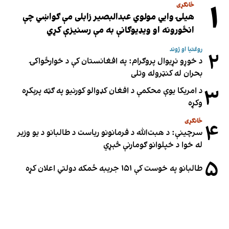
۱
ځانګړی
هیلۍ وایي مولوي عبدالبصیر زابلی مې ګواښي چې
انځورونه او ویډیوګانې به مې رسنیزې کړي
روغتیا او ژوند
۲
د خوړو نړیوال پروګرام: په افغانستان کې د خوارځواکۍ
بحران له کنټروله وتلی
۳
د امریکا یوې محکمې د افغان کډوالو کورنیو په ګټه پرېکړه
وکړه
ځانګړی
۴
سرچینې: د هبت‌الله د فرمانونو ریاست د طالبانو د یو وزیر
له خوا د خپلوانو ګومارنې څېړي
۵
طالبانو په خوست کې ۱۵۱ جریبه ځمکه دولتي اعلان کړه