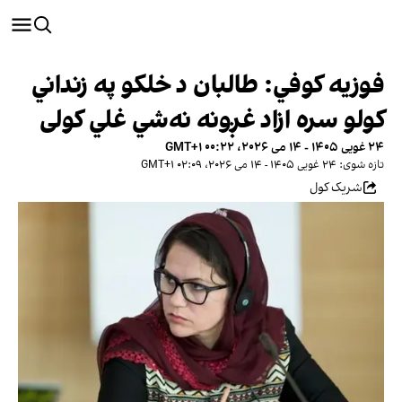
فوزیه کوفي: طالبان د خلکو په زنداني
کولو سره ازاد غږونه نه‌شي غلي کولی
۲۴ غویی ۱۴۰۵ - ۱۴ می ۲۰۲۶، ۰۰:۲۲ GMT+۱
تازه شوی: ۲۴ غویی ۱۴۰۵ - ۱۴ می ۲۰۲۶، ۰۲:۰۹ GMT+۱
شریک کول