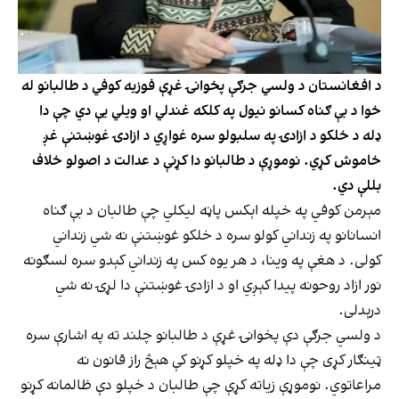
د افغانستان د ولسي جرګې پخوانۍ غړې فوزیه کوفي د طالبانو له
خوا د بې ګناه کسانو نیول په کلکه غندلي او ویلي یې دي چې دا
ډله د خلکو د ازادۍ په سلبولو سره غواړي د ازادۍ غوښتنې غږ
خاموش کړي. نوموړې د طالبانو دا کړنې د عدالت د اصولو خلاف
بللې دي.
مېرمن کوفي په خپله اېکس پاڼه لیکلي چې طالبان د بې ګناه
انسانانو په زنداني کولو سره د خلکو غوښتنې نه شي زنداني
کولی. د هغې په وینا، د هر یوه کس په زنداني کېدو سره لسګونه
نور ازاد روحونه پیدا کېږي او د ازادۍ غوښتنې دا لړۍ نه شي
درېدلی.
د ولسي جرګې دې پخوانۍ غړې د طالبانو چلند ته په اشارې سره
ټینګار کړی چې دا ډله په خپلو کړنو کې هېڅ راز قانون نه
مراعاتوي. نوموړې زیاته کړې چې طالبان د خپلو دې ظالمانه کړنو