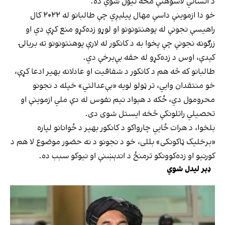
د انساني لاسوهنې مخه نیول شوې ده.
خو دا ازموینې داسې مهال پیلېږي چې طالبانو له ۲۰۲۲ کال
راهیسې نجونې له پوهنتونونو او لوړو زده‌کړو منع کړې دي او
زرګونه نجونې چې پخوا به د کانکور له لارې پوهنتونونو ته بریالۍ
کېدې، اوس د زده‌کړو له حقه بې‌برخې دي.
طالبانو که څه هم د کانکور د شفافیت او عادلانه بهیر ادعا کړې،
خو منتقدان وایي، تر ټولو لویه «بې‌عدالتي» خپله د نجونو
محرومول دي، ځکه د هېواد نیم نفوس له دې ملي ازموینې او
تحصیلي راتلونکې څخه ایستل شوی دی.
بلخوا، د هرات ځايي چارواکو د کانکور بهیر د ځوانانو لپاره
«برخلیک ټاکونکی» بللی، خو د نجونو د نه حضور موضوع لا هم د
کورنیو او زده‌کوونکو ترمنځ د اندېښنې او نیوکو سبب ده.
ډېر لیدل شوي