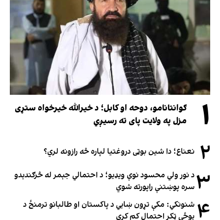
۱
ګوانتانامو، دوحه او کابل؛ د خیرالله خیرخواه ستړی
مزل په ولایت پای ته رسیږي
۲
نعناع؛ دا شین بوټی دروغتیا لپاره څه رازونه لري؟
۳
د نور ولي محسود نوې ویډیو؛ د احتمالي جېمر له څرګندېدو
سره پوښتنې راپورته شوي
۴
شنونکي: مکې تړون ښايي د پاکستان او طالبانو ترمنځ د
پوځي ټکر احتمال کم کړي