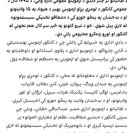
د طالبانو تر چتر لاندې د ازموینو عمومي اداره وایي، د ۱۴۰۵ کال د
عمومي کانکور د لومړي پړاو ازموینې بهیر د هېواد په ۱۵ ولایتونو
او د بدخشان په پنځو حوزو کې د «شفافو تخنیکي سیسټمونو»
له لارې پیل شوي. خو د تېرو کلونو په څېر سږ کال هم نجونې له
کانکور او لوړو زده‌کړو محرومې پاتې دي.
د یادې ادارې په خبرپاڼه کې راغلي چې د کانکور ازموینې پوښتنپاڼې
د ځايي چارواکو، د ازموینو ادارې د پلاوو، استادانو او داوطلبانو په
حضور کې پرانیستل شوې او ازموینې په «منظم او شفاف» ډول
روانې دي.
د ازموینو ادارې د معلوماتو له مخې، د کانکور د لومړي پړاو
ازموینې په میدان وردګ، پروان، غزني، کنړ، بغلان، فاریاب،
بادغیس، لوګر، کاپیسا، پکتیکا، هرات، سرپل، ارزګان او غور
ولایتونو، او د بدخشان ولایت په پنځو حوزو کې اخیستل کېږي.
د طالبانو د ازموینو ادارې مشر، عبدالباقي حقاني، ویلي چې
سږنی کانکور د «بشپړ شفافیت، نظم او معیاري اصولو» پر
بنسټ ترسره کېږي او د بایومټریک او تخنیکي سیسټمونو له لارې