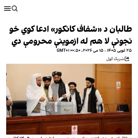
طالبان د «شفاف کانکور» ادعا کوي خو
نجونې لا هم له ازموینې محرومې دي
۲۵ غویی ۱۴۰۵ - ۱۵ می ۲۰۲۶، ۰۰:۵۰ GMT+۱
شریک کول