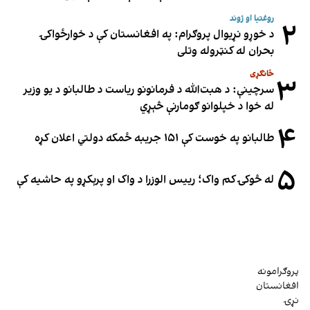
روغتیا او ژوند
۲
د خوړو نړیوال پروګرام: په افغانستان کې د خوارځواکۍ
بحران له کنټروله وتلی
ځانګړی
۳
سرچینې: د هبت‌الله د فرمانونو ریاست د طالبانو د یو وزیر
له خوا د خپلوانو ګومارنې څېړي
۴
طالبانو په خوست کې ۱۵۱ جریبه ځمکه دولتي اعلان کړه
۵
له څوکۍ کم واک؛ رییس الوزرا د واک او پرېکړو په حاشیه کې
پروګرامونه
افغانستان
نړۍ