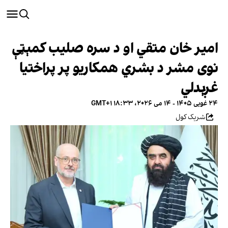
امیر خان متقي او د سره صلیب کمېټې
نوی مشر د بشري همکاریو پر پراختیا
غږېدلي
۲۴ غویی ۱۴۰۵ - ۱۴ می ۲۰۲۶، ۱۸:۳۳ GMT+۱
شریک کول