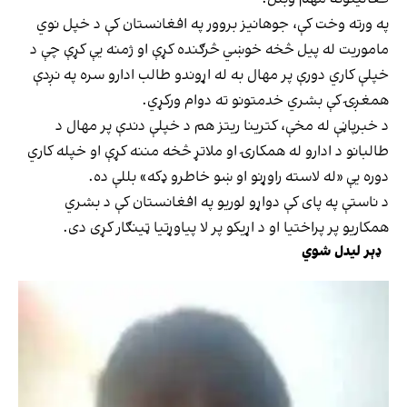
په ورته وخت کې، جوهانیز بروور په افغانستان کې د خپل نوي
ماموریت له پیل څخه خوښي څرګنده کړې او ژمنه یې کړې چې د
خپلې کاري دورې پر مهال به له اړوندو طالب ادارو سره په نږدې
همغږۍ کې بشري خدمتونو ته دوام ورکړي.
د خبرپاڼې له مخې، کترینا ریتز هم د خپلې دندې پر مهال د
طالبانو د ادارو له همکارۍ او ملاتړ څخه مننه کړې او خپله کاري
دوره یې «له لاسته راوړنو او ښو خاطرو ډکه» بللې ده.
د ناستې په پای کې دواړو لوریو په افغانستان کې د بشري
همکاریو پر پراختیا او د اړیکو پر لا پیاوړتیا ټینګار کړی دی.
ډېر لیدل شوي