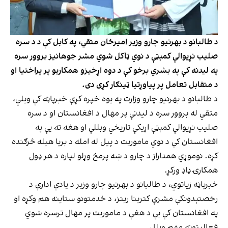
د طالبانو د بهرنیو چارو وزیر امیرخان متقي، په کابل کې د د سره
صلیب نړیوالې کمېټې د نوي ټاکل شوي مشر جوهانیز بروور سره
په لیدنه کې په بشري برخو کې د دوه اړخیزو همکاریو پر پراختیا او
د متقابل تعامل پر پیاوړتیا ټینګار کړی دی.
د طالبانو د بهرنیو چارو وزارت په یوه خپره کړې خبرپاڼه کې ویلي،
متقي له بروور سره د لیدنې پر مهال د افغانستان او د سره
صلیب نړیوالې کمېټې اړیکې تاریخي وبللې او هغه ته یې په
افغانستان کې د نوي ماموریت د پیل له امله د بریا هیله څرګنده
کړه. نوموړي همداراز د چارو د ښه پرمخ وړلو لپاره د هر ډول
همکارۍ ډاډ ورکړ.
خبرپاڼه زیاتوي، د طالبانو د بهرنیو چارو وزیر د یادې ادارې د
رخصتېدونکې مشرې کترینا ریتز، د خدمتونو ستاینه هم وکړه او
په افغانستان کې یې د هغې د ماموریت پر مهال ترسره شوي
فعالیتونه مهم وبلل.