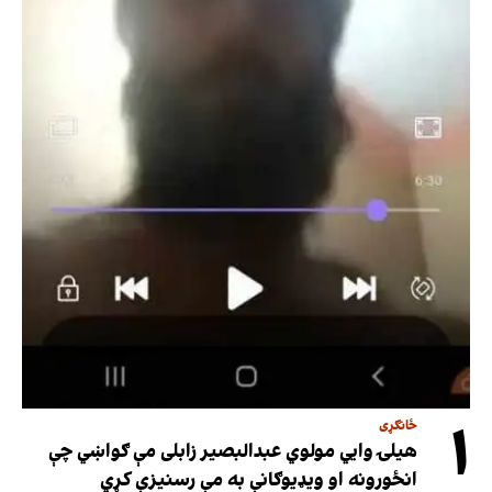
۱
ځانګړی
هیلۍ وایي مولوي عبدالبصیر زابلی مې ګواښي چې
انځورونه او ویډیوګانې به مې رسنیزې کړي