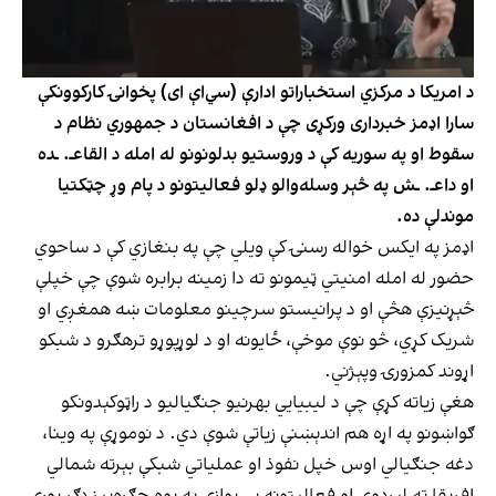
د امریکا د مرکزي استخباراتو ادارې (سي‌اې ای) پخوانۍ کارکوونکې
سارا اډمز خبرداری ورکړی چې د افغانستان د جمهوري نظام د
سقوط او په سوریه کې د وروستیو بدلونونو له امله د القاعـ. ـده
او داعـ. ـش په څېر وسله‌والو ډلو فعالیتونو د پام وړ چټکتیا
موندلې ده.
اډمز په ایکس خواله رسنۍ کې ویلي چې په بنغازي کې د ساحوي
حضور له امله امنیتي ټیمونو ته دا زمینه برابره شوې چې خپلې
څېړنیزې هڅې او د پرانیستو سرچینو معلومات ښه همغږي او
شریک کړي، څو نوې موخې، ځایونه او د لوړپوړو ترهګرو د شبکو
اړوند کمزورۍ وپېژني.
هغې زیاته کړې چې د لیبیايي بهرنیو جنګیالیو د راټوکېدونکو
ګواښونو په اړه هم اندېښنې زیاتې شوې دي. د نوموړې په وینا،
دغه جنګیالي اوس خپل نفوذ او عملیاتي شبکې بېرته شمالي
افریقا ته لېږدوي او فعالیتونه یې یوازې په یوه جګړه‌ییز ډګر پورې