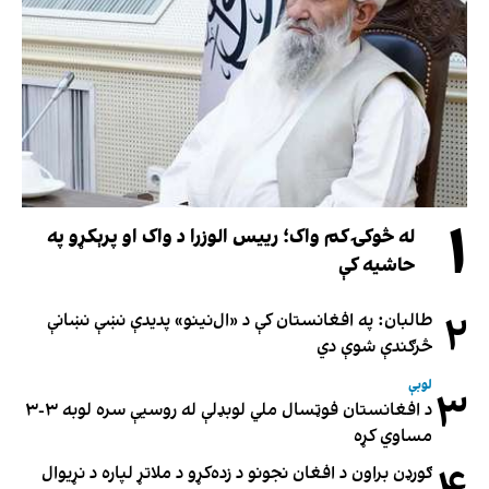
۱
له څوکۍ کم واک؛ رییس الوزرا د واک او پرېکړو په
حاشیه کې
۲
طالبان: په افغانستان کې د «ال‌نینو» پدیدې نښې نښانې
څرګندې شوې دي
لوبې
۳
د افغانستان فوټسال ملي لوبډلې له روسیې سره لوبه ۳-۳
مساوي کړه
ګورډن براون د افغان نجونو د زده‌کړو د ملاتړ لپاره د نړیوال