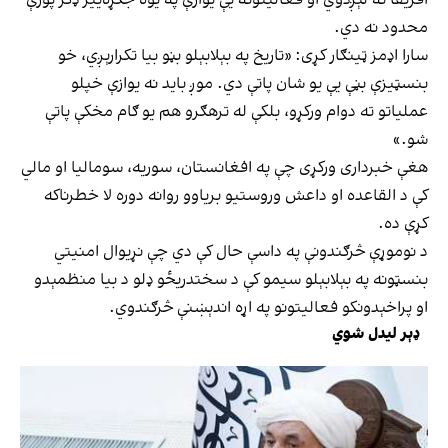
محدود نه دي.
سارا اډمز ټینګار کړی: «تاریخ په بېلابېلو بڼو بیا تکرارېږي، خو
بنسټیزې بڼې یې یو شان پاتې دي. موږ باید نه یوازې خپلو
عملیاتو ته دوام ورکړو، بلکې له ترهګرو هم یو ګام مخکې پاتې
شو.»
هغې خبرداری ورکړی چې په افغانستان، سوریه، سومالیا او مالي
کې د القاعده او داعش وروستیو بریاوو روانه دوره لا خطرناکه
کړې ده.
د نوموړې څرګندونې په داسې حال کې دي چې نړیوال امنیتي
بنسټونه په بېلابېلو سیمو کې د سختدریځو ډلو د بیا منظمېدو
او پراخېدونکو فعالیتونو په اړه اندېښنې څرګندوي.
ډېر لیدل شوي