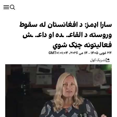
سارا اډمز: د افغانستان له سقوط
وروسته د القاعـ. ـده او داعـ. ـش
فعالیتونه چټک شوي
۲۴ غویی ۱۴۰۵ - ۱۴ می ۲۰۲۶، ۰۱:۰۴ GMT+۱
شریک کول