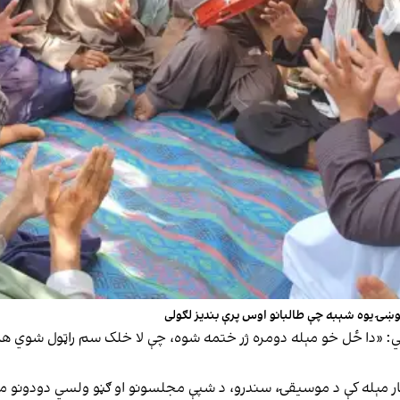
خوښۍ یوه شېبه چې طالبانو اوس پرې بندیز لګولی
ایي: «دا ځل خو مېله دومره ژر ختمه شوه، چې لا خلک سم راټول شوي ه
مار مېله کې د موسیقۍ، سندرو، د شپې مجلسونو او ګڼو ولسي دودونو 