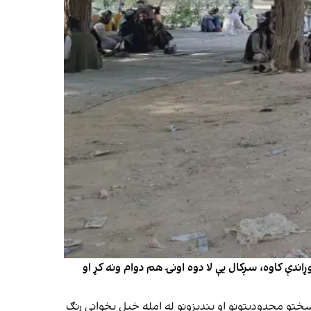
ندې کاوه، سږکال یې لا دوه اونۍ هم دوام ونه کړ او
سختو محدودیتونو او بندیزونو له امله خپل پخوانی رنګ