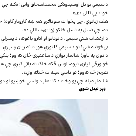
د سیمې یو بل اوسېدونکی محمداسحاق وایي: «کله چې د خ
خوند يې تللی دی».
هغه زیاتوي، چې پخوا به سوداګرو هم ښه کاروبار کاوه؛ 
ده، چې نسل په نسل خلکو ژوندۍ ساتلې ده.
د ارغنداب شنې سیمې، د توتانو او انارو باغونه، د پسرل
بې‌خونده شي؛ نو د سیمې کلتوري هویت ته زیان رسېږي.
د دوی په باور؛ شالمار یوازې د ساعتېرۍ ځای نه وو؛ بلکې
څو ورځې تیاری نیوه، اوس ځکه خلک نه پاتې کېږي چې هلته 
تفریح څه نه‌وو؛ نو داسې مېله به څنګه وي».
شالمار مېله چې یو وخت د کندهار د ولسي خوښیو او دودی
ډېر لیدل شوي