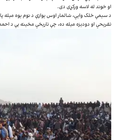
او خوند له لاسه ورکړی دی.
د سیمې خلک وایي، شالمار اوس یوازې د نوم یوه مېله پات
تفریحي او دودیزه مېله ده، چې تاریخي مخینه یې د احمد