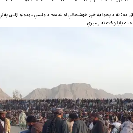
ې ده؛ نه د پخوا په څېر خوشحالي او نه هم د ولسي دودونو ازادي په‌کې
شاه بابا وخت ته رسېږي.