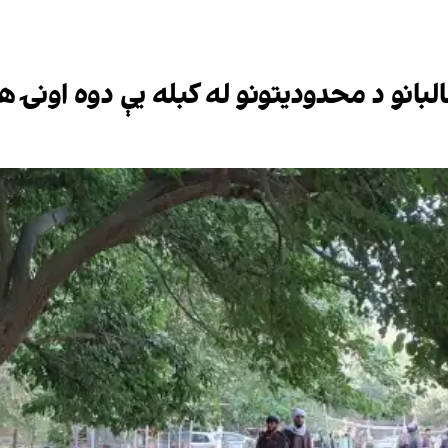
لبانو د محدودیتونو له کبله یې دوه اونۍ ه