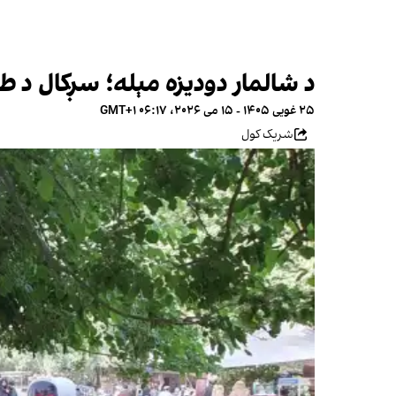
د شالمار دودیزه مېله؛ سږکال د طا
۲۵ غویی ۱۴۰۵ - ۱۵ می ۲۰۲۶، ۰۶:۱۷ GMT+۱
شریک کول