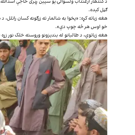
د کندهار ارغنداب ولسوالۍ یو سپین ږېری حاجي اسدالله و
ګڼل کېده.
هغه زیاته کړه: «پخوا به شالمار ته زرګونه کسان راتلل، د
خو اوس هر څه چوپ دي».
هغه زیاتوي، د طالبانو له بندیزونو وروسته خلک نور زړه