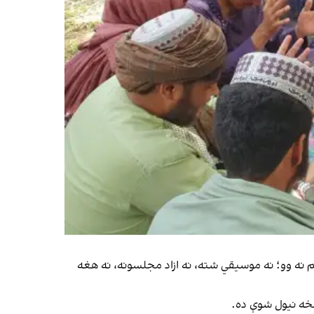
م نه وو؛ نه موسیقي شته، نه ازاد مجلسونه، نه هغه
مخه نیول شوې ده.