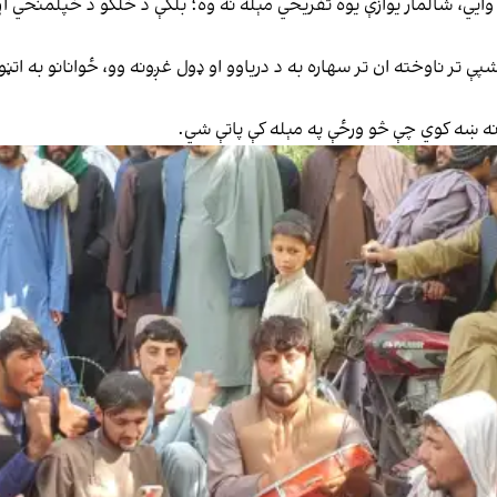
ایي، شالمار یوازې یوه تفریحي مېله نه وه؛ بلکې د خلکو د خپلمنځي اړی
 شپې تر ناوخته ان تر سهاره به د دریاوو او ډول غږونه وو، ځوانانو به 
 نه ښه کوي چې څو ورځې په مېله کې پاتې شي.