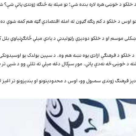
لکو د خوښۍ هره لاره بنده شي؛ نو مېله به څنګه ژوندۍ پاتې شي؟ شال
خو اوس د خلکو د کم رنګه ګډون له امله اقتصادي ګټه هم کمه شوې ده.
ي ښکلی موسم او د خلکو دودیزې راټولېدنې د یادې مېلې ځانګړتیاوې بلل
 د خلکو د فرهنګي ازادۍ یوه نښه هم وه. د سپین بولدک یو اوسېدونکی س
د خوښۍ څه نه‌دي پاتې. موږ سږکال دغه مېلې ته تللي وو د شپې تر ناوخت
ز فرهنګ ژوندی سمبول وو، اوس د محدودیتونو او بندیزونو تر اغېز لا