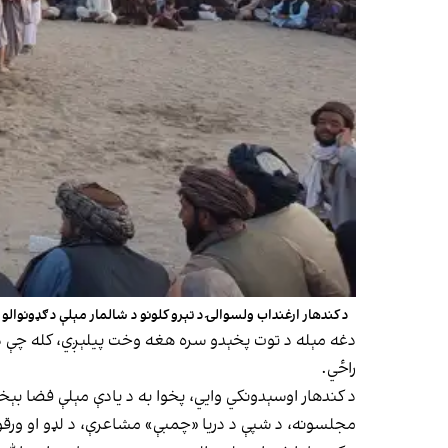
د کندهار ارغنداب ولسوالۍ د تېرو کلونو د شالمار مېلې د ګډونوالو 
دغه مېله د توت پخېدو سره هغه وخت پیلېږي، کله چې د ا
راځي.
د کندهار اوسېدونکي وایي، پخوا به د یادې مېلې فضا بېخ
مجلسونه، د شپې د دریا «چمبې» مشاعرې، د لډو او ورقو