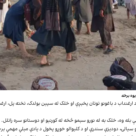
یوه برخه
رغنداب د باغونو توتان پخېږي او خلک له سپين بولدک، تخته پل، ارغس
ي بله وه، خلک به له نورو سېمو څخه له کورنیو او دوستانو سره راتلل. 
 سیالۍ، دودیزې سندرې او د کلیوالو خوړو پخول د یادې مېلې مهمې بر