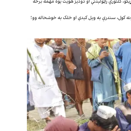
کو، کلتوري راټولېدنې او دودیز هویت یوه مهمه برخه
اتڼونه کول، سندري به ویل کېدې او خلک به خوشحاله وو؛