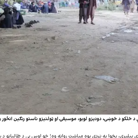
 خلکو د خوښۍ، دودیزو لوبو، موسیقۍ او ټولنیزو ناستو رنګین انځور وړا
پیلېږي، پخوا به نږدې یوه میاشت روانه وه؛ خو اوس يې د طالبانو د 