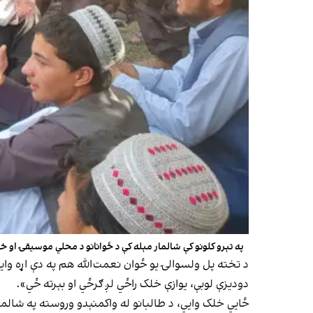
په تېرو کلونو کې شالمار مېله کې د ځوانانو د محلي موسیقۍ او 
د تخته پل ولسوالۍ یو ځوان نعمت‌الله هم په دې اړه و
دودیزې لوبې، یوازې خلک راځي لږ ګرځي او بېرته ځي».
ځايي خلک وایي، د طالبانو له واکمنېدو وروسته په شال