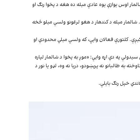
مار اوس یوازې یوه عادي مېله ده هغه د پخوا رنګ او
 شالمار مېله د کندهار د هغو لرغونو ولسي مېلو څخه
 کېږي. کلتوري فعالان وایي، که ولسي مېلې محدودې او
یدولي په دې اړه وایي: «موږ به پخوا د شالمار لپاره
ه به طالبانو نه پرېښودو، دریا نه وه، لډو یا نور د
ندې خپل رنګ بایلي.