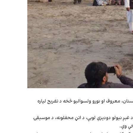
تان، معروف او نورو ولسوالیو څخه د تفریح لپاره
د غېږ نیولو دودیزې لوبې، د اتڼ محفلونه، د موسیقۍ
خې وې.