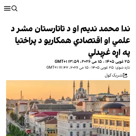
ندا محمد ندیم او د تاتارستان مشر د
علمي او اقتصادي همکاریو د پراختیا
په اړه غږېدلي
۲۵ غویی ۱۴۰۵ - ۱۵ می ۲۰۲۶، ۱۳:۵۹ GMT+۱
تازه شوی: ۲۵ غویی ۱۴۰۵ - ۱۵ می ۲۰۲۶، ۱۷:۴۲ GMT+۱
شریک کول