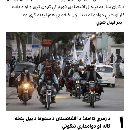
د کازان ښار په نړیوال اقتصادي فورم کې ګډون کړی و او د نفت،
ګاز او طبي موادو له نندارتون څخه یې هم لیدنه کړې وه.
ډېر لیدل شوي
۱
د زمري ۱۵مه؛ د افغانستان د سقوط د پیل پنځه
کاله او دوامدارې ننګونې