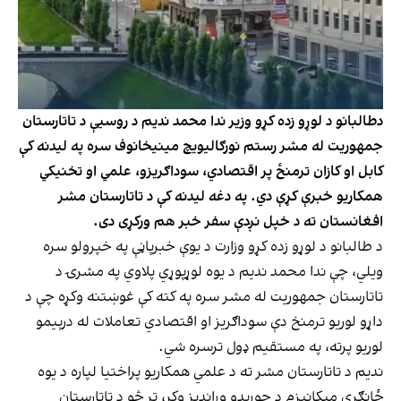
دطالبانو د لوړو زده کړو وزیر ندا محمد ندیم د روسیې د تاتارستان
جمهوریت له مشر رستم نورګالیویچ مینیخانوف سره په لیدنه کې
کابل او کازان ترمنځ پر اقتصادي، سوداګریزو، علمي او تخنیکي
همکاریو خبرې کړې دي. په دغه لیدنه کې د تاتارستان مشر
افغانستان ته د خپل نږدې سفر خبر هم ورکړی دی.
د طالبانو د لوړو زده کړو وزارت د یوې خبرپاڼې په خپرولو سره
ویلي، چې ندا محمد ندیم د یوه لوړپوړي پلاوي په مشرۍ د
تاتارستان جمهوریت له مشر سره په کته کې غوښتنه وکړه چې د
داړو لوریو ترمنخ دې سوداګریز او اقتصادي تعاملات له درېیمو
لوریو پرته، په مستقیم ډول ترسره شي.
ندیم د تاتارستان مشر ته د علمي همکاریو پراختیا لپاره د یوه
ځانګړي میکانیزم د جوړېدو وړاندیز وکړ، تر څو د تاتارستان