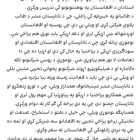
استادان د افغانستان په پوهنتونونو کې تدریس ورکړي.
د طالبانو په خبرپاڼه کې راغلي، چې د تاتارستان مشر د طالب
پلاوي هرکلی کړی او ویلي یې دي چې روسیه او افغانستان
اوږدمهاله ښې اړیکې لري او دغه اړیکي باید نورې هم پراخې شي.
نوموړي زیاته کړې چې د تاتارستان او افغانستان اقتصادي او
سوداګریزي اړیکې د پراختیا په حال کې دي او اړتیا ده چې دا
تعاملات لا نور هم پیاوړي شي. نوموړي د روسي شرکتونو لکه
«کاماز» او د هیلیکوپټرو اړوند شرکتونو پخوانۍ تجربې مثبتې بللې
او ویلي یې دي چې باید د فعالیت زمینه ورته بیا برابره شي.
د تاتارستان مشر مینیخانوف همداراز ویلي، چې د لوړو زدهکړو او
علمي همکاریو پراختیا د اړیکو په پیاوړتیا کې مهم رول لري او
تاتارستان چمتو دی چې په دې برخه کې ګډ کار ته دوام ورکړي.
همدارنګه نوموړي ویلي، چې خپل د نفتو د استخراج، صنعت او
تخنیکي برخو پراخې تجربې به افغانانو سه شریکي کړې او تمه ده
چې په نږدې راتلونکي کې افغانستان ته سفر وکړي.
دا لیدنه په داسې حال کې شوې چې ندا محمد ندیم تر دې وړاندې