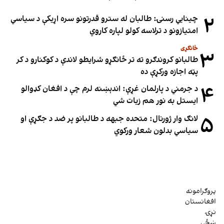
۲
چینایي رسنۍ: طالبان له سترو قدرتونو سره اړیکې د سیاسي
امتیازونو د ترلاسه کولو لپاره کاروي
ځانګړی
۳
طالبانو کروندګرو ته تر ځانګړو شرایطو لاندې د کوکنارو د کر
پټه اجازه ورکړې ده
۴
د جرمني د پارلمان غړې: اندېښنه لرم چې د افغان کډوالو
ایستل به نور هم زیات شي
۵
لانګ وار ژورنال: متحده جبهه د طالبانو پر ضد د جګړې او
سیاسي بدلون شعار ورکوي
پروګرامونه
افغانستان
نړۍ
ښځې