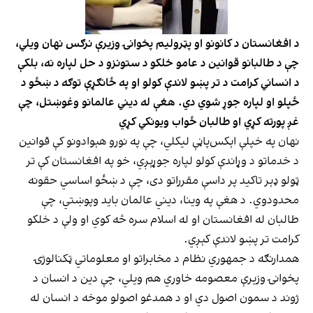
د افغانستان د کانونو او پټرولیم پخوانۍ وزیرې نرګس نهان ویلي،
چې د طالبانو قوانین د عامو خلکو د ستونزو د حل لپاره نه، بلکې
د انساني کرامت د تر پښو لاندې کولو او په ځانګړې توګه د ښځو د
ځپلو او لپاره جوړ شوي دي. هغې له دیني عالمانو وغوښتل، چې
غږ پورته کړي او طالبان ځواب ویونکي کړي
نهان په خپلې اېکس‌پاڼې لیکلي، چې په نورو هېوادونو کې قوانین
د خدماتو د وړاندې کولو لپاره جوړېږي، خو په افغانستان کې تر
ټولو ډېر تاکید پر داسې مقرراتو دی، چې د ښځو اساسي حقونه
محدودوي. د هغې په وینا، دیني عالمان باید وپوښتي، چې
طالبان له افغانستان او له اسلام سره څه کوي او ولې د خلکو
کرامت تر پښو لاندې کېږي.
همدارنګه د جمهوري نظام د مخابراتو او معلوماتي ټکنالوژۍ
پخوانۍ وزیرې معصومه خاوري هم ویلي، چې دین د انسان د
ژوند د سمون اصول دي او د همدغو اصولو موخه د انسان له