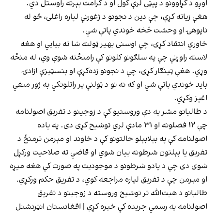
اوږو د کړاوونو د پېټي لرې کول او د کرامت بېرته راوستل دي.
هغې زیاته کړې، چې دین د نجونو د ژغورنې لپاره راغلی، څو له
ناپوهۍ او وحشت څخه خوندي پاتې شي.
خاوري انتقاد کړی، چې اوسنی بهیر ټولنه شا ته بیايي او هغه
لاسته راوړنې چې په سلګونو کلونو کې رامنځته شوې وې، له منځه
وړي. هغې ټینګار کړی، چې د نجونو زده‌کړې او بنسټیزې ازادۍ
باید خوندي پاتې شي او که نه نو د ټولنې پر راتلونکي به ژور منفي
اغېز وکړي.
د طالبانو مشر په دې وروستیو کې د زوجینو د تفریق اصولنامه
چې ۱۲ فصلونه او ۳۱ مادې لري توشیح کړی دی. په یاده
اصولنامه کې په بېلابېلو حالتونو کې د خاوند او مېرمن ترمنځ د
تفریق یا بېلتون شرطونه بیان شوي او قاضي ته صلاحیت ورکړل
شوی دی چې د یادو شرطونو د موجودیت په صورت کې هغه میړه
او مېرمن چې د تفریق لپاره مراجعه کوي، د تفریق حکم ورکړي.
طالبانو د هبت‌الله تر توشیح وروسته د زوجینو د تفریق
اصولنامه په رسمي جریده کې خپره کړې | افغانستان انټرنشنل