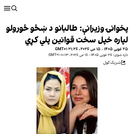
پخوانۍ وزیرانې: طالبانو د ښځو ځورولو
لپاره خپل سخت قوانین پلي کړي
۲۵ غویی ۱۴۰۵ - ۱۵ می ۲۰۲۶، ۲۱:۲۶ GMT+۱
تازه شوی: ۲۶ غویی ۱۴۰۵ - ۱۶ می ۲۰۲۶، ۰۰:۱۳ GMT+۱
شریک کول