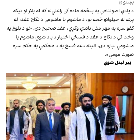
پښتو
د یادې اصولنامې په پنځمه ماده کې راغلي:« که له پلار او نیکه
پرته له خپلوانو څخه یو، د ماشوم یا ماشومې د نکاح عقد، له
کفو سره په مهر مثل باندې وکړي، عقد صحیح دی، خو د بلوغ په
وخت کې د نکاح د عقد د فسخې اختیار د یاد شوي ماشوم یا
ماشومې لپاره دی، البته دغه فسخ به د محکمې په حکم سره
صورت مومي».
ډېر لیدل شوي