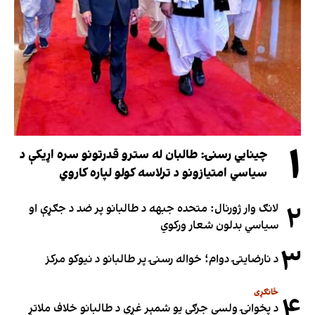
۱
چینایي رسنۍ: طالبان له سترو قدرتونو سره اړیکې د
سیاسي امتیازونو د ترلاسه کولو لپاره کاروي
۲
لانګ وار ژورنال: متحده جبهه د طالبانو پر ضد د جګړې او
سیاسي بدلون شعار ورکوي
۳
د نارضایتۍ دوام؛ خواله رسنۍ پر طالبانو د نیوکو مرکز
ځانګړی
۴
د پخوانۍ ولسي جرګې یو شمېر غړي د طالبانو خلاف ملاتړ