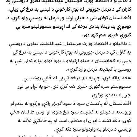
د طالبانو د اقتصاد وزارت مرستیال عبداللطیف نظري د روسیې په
کازان کې د درمل جوړونې له یوې کارخونې د لیدنې په ترڅ کې ویلي،
افغانستان کولای شي د خپلې اړتیا وړ درمل له روسیې وارد کړي. د
نوموړي په وینا، په دې برخه کې له اړوندو مسوولینو سره یې
ګټورې خبرې هم کړې دي.
د طالبانو د اقتصاد وزارت مرستیال عبداللطیف نظري د روسیې
په کازان کې د درمل جوړونې له یوې کارخونې د لیدنې په ترڅ کې
ویلي: «افغانستان د خپلو اړتیاوو د پوره کولو لپاره کولی شي له
روسیې با کیفیته درمل وارد کړي».
هغه زیاته کړې، چې په دې برخه کې یې له ځايي روغتیايي
مسوولینو سره ګټورې خبرې هم کړې دي، خو په تړاو یې نور
جزییات نه‌دي ورکړي.
افغانستان له پاکستان سره د سوداګریزو راکړو ورکړو له بندولو
وروسته د درملو له کمښت سره مخ شوی او اوس طالبان هڅې
کوي، دغه تشه د ایران او منځنۍ اسیا او په ځانګړې توګه له
ورسیې د درملو په واردولو سره ډکه کړي.