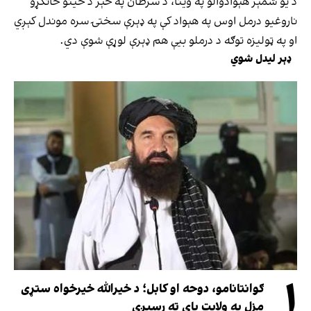
د یو شمېر هېوادوالو په وینا، د سرطان په څېر د ځینو ځانګړو
ناروغیو درمل اوس په هېواد کې په ډېرې سختۍ سره موندل کېږي
او په ټولیزه توګه د درملو بیې هم ډېرې لوړې شوې دي.
ډېر لیدل شوي
۱
ګوانتانامو، دوحه او کابل؛ د خیرالله خیرخواه ستړی
مزل په ولایت پای ته رسیږي