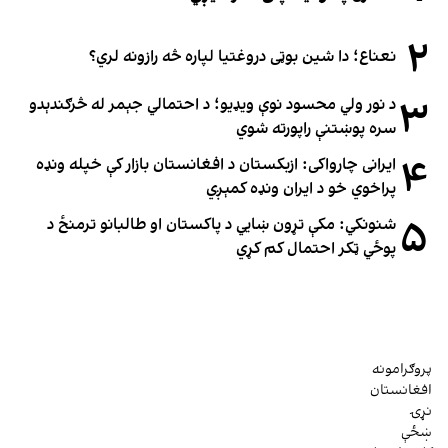
۲
نعناع؛ دا شین بوټی دروغتیا لپاره څه رازونه لري؟
۳
د نور ولي محسود نوې ویډیو؛ د احتمالي جېمر له څرګندېدو
سره پوښتنې راپورته شوي
۴
ایرانی چارواکی: ازبکستان د افغانستان بازار کې خپله ونډه
پراخوي خو د ایران ونډه کمېږي
۵
شنونکي: مکې تړون ښايي د پاکستان او طالبانو ترمنځ د
پوځي ټکر احتمال کم کړي
پروګرامونه
افغانستان
نړۍ
ښځې