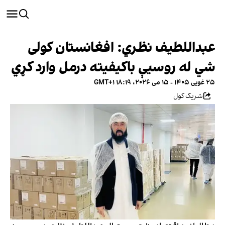
عبداللطیف نظري: افغانستان کولی
شي له روسیې باکیفیته درمل وارد کړي
۲۵ غویی ۱۴۰۵ - ۱۵ می ۲۰۲۶، ۱۸:۱۹ GMT+۱
شریک کول