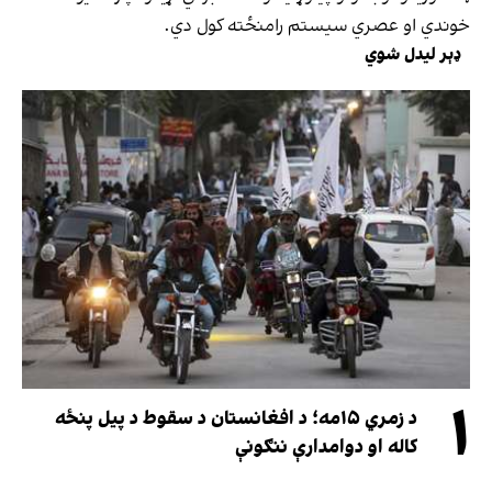
خوندي او عصري سیستم رامنځته کول دي.
ډېر لیدل شوي
۱
د زمري ۱۵مه؛ د افغانستان د سقوط د پیل پنځه
کاله او دوامدارې ننګونې