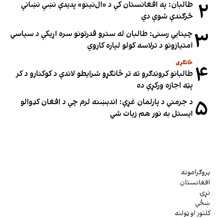
۲
طالبان: په افغانستان کې د «ال‌نینو» پدیدې نښې نښانې
څرګندې شوې دي
۳
چینایي رسنۍ: طالبان له سترو قدرتونو سره اړیکې د سیاسي
امتیازونو د ترلاسه کولو لپاره کاروي
ځانګړی
۴
طالبانو کروندګرو ته تر ځانګړو شرایطو لاندې د کوکنارو د کر
پټه اجازه ورکړې ده
۵
د جرمني د پارلمان غړې: اندېښنه لرم چې د افغان کډوالو
ایستل به نور هم زیات شي
پروګرامونه
افغانستان
نړۍ
ښځې
کلتور او ټولنه