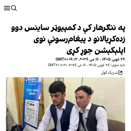
په ننګرهار کې د کمپیوټر ساینس دوو
زده‌کړیالانو د پیغام‌رسونې نوی
اپلېکېشن جوړ کړی
۲۶ غویی ۱۴۰۵ - ۱۶ می ۲۰۲۶، ۰۹:۱۲ GMT+۱
تازه شوی: ۲۶ غویی ۱۴۰۵ - ۱۶ می ۲۰۲۶، ۱۰:۲۰ GMT+۱
شریک کول