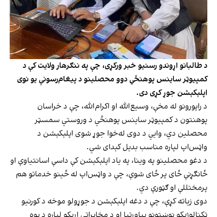
د طالبانو اړوندو رسنیو خبر ورکړی، چې په ننګرهار ولایت کې د
کمپیوټر ساینس پوهنځي دوو محصلینو د پیغام‌رسونې یو نوی
اپلېکېشن جوړ کړی دی.
د راپورونو له مخې، وسیع‌الله او اکرام‌الله، چې د خراسان
پوهنتون د کمپیوټر ساینس پوهنځي د وروستي سمسټر
محصلین دي، وایي د دوی له‌خوا جوړ شوی اپلېکېشن د
واټس‌اپ لپاره مناسب بدیل کېدای شي.
د دغو محصلینو په وینا، په یاد اپلېکېشن کې داسې اسانتیاوې او
ځانګړنې ځای پر ځای شوې، چې د واټس‌اپ له ځینو خدماتو هم
پرمختللې او ګټورې دي.
دوی زیاته کړې، چې د دغه اپلېکېشن د جوړولو موخه د کورنیو
ټکنالوژیکو نوښتونو پیاوړتیا او د مخابراتي اړیکو لپاره د یوه