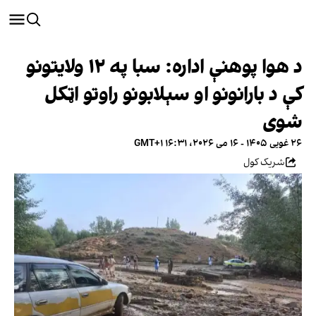
د هوا پوهنې اداره: سبا په ۱۲ ولایتونو
کې د بارانونو او سېلابونو راوتو اټکل
شوی
۲۶ غویی ۱۴۰۵ - ۱۶ می ۲۰۲۶، ۱۶:۳۱ GMT+۱
شریک کول