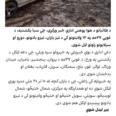
د طالبانو د هوا پوهنې ادارې خبر ورکړی، چې سبا یکشنبه، د
غويي ۲۷مه په ۱۲ ولایتونو کې د تېز باران، تېزو بادونو، دوړو او
سېلابونو راوتو اټل شوی.
دغې ادارې د یوې خبرپاڼې په خپرولو سره ویلي، چې دغه اټکل د
یکشنبې په ورخ، د غويي ۲۷مه د پروان، پنجشیر، بامیان، میدان
وردګ، لوګر، غور، بلخ، سمنګان، سرپل، فاریاب، بغلان او
بدخشان شوی دی.
په خبرپاڼه کې راغلي، چې د باران کچه له ۱۰ تر ۲۰ ملي متره پورې
اټکل شوې ده او همدارنګه په مرکزی، شمال ختیځو، شمال
لوېدیځو، سوېلي، سویل ختیځو او ختیځو ولایتونو کې د تېزو
بادونو پېښېدو اټکل هم شوی دی.
ډېر لیدل شوي