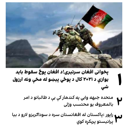
۱
پخوانی افغان سرتیری؛د افغان پوځ سقوط باید
یوازې د ۲۰۲۱ کال د پوځي پېښو له مخې ونه ارزول
شي
۲
متحده جبهه وايي په کندهار کې یې د طالبانو د امر
بالمعروف یو محتسب وژلی
۳
راپور :پاکستان له افغانستان سره د سوداګریزو لارو د بیا
پرانیستو پرېکړه کوي