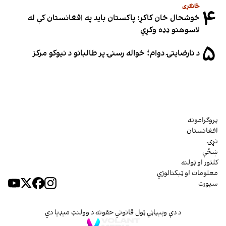
ځانګړی
۴
خوشحال خان کاکړ: پاکستان بايد په افغانستان کې له
لاسوهنو ډډه وکړي
۵
د نارضایتۍ دوام؛ خواله رسنۍ پر طالبانو د نیوکو مرکز
پروګرامونه
افغانستان
نړۍ
ښځې
کلتور او ټولنه
معلومات او ټېکنالوژي
سپورت
د دې وېبپاڼې ټول قانوني حقونه د وولنټ میډیا دي